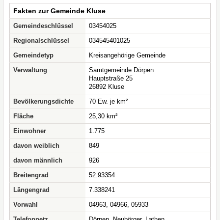
Fakten zur Gemeinde Kluse
Gemeindeschlüssel
03454025
Regionalschlüssel
034545401025
Gemeindetyp
Kreisangehörige Gemeinde
Verwaltung
Samtgemeinde Dörpen
Hauptstraße 25
26892 Kluse
Bevölkerungsdichte
70 Ew. je km²
Fläche
25,30 km²
Einwohner
1.775
davon weiblich
849
davon männlich
926
Breitengrad
52.93354
Längengrad
7.338241
Vorwahl
04963, 04966, 05933
Telefonnetz
Dörpen, Neubörger, Lathen