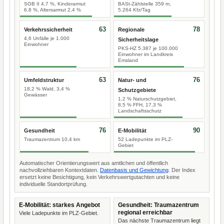
SGB II 4,7 %, Kinderarmut
BASt-Zählstelle 359 m,
6,8 %, Altersarmut 2,4 %
5.264 Kfz/Tag
63
78
Verkehrssicherheit
Regionale
4,6 Unfälle je 1.000
Sicherheitslage
Einwohner
PKS-HZ 5.387 je 100.000
Einwohner im Landkreis
Emsland
63
76
Umfeldstruktur
Natur- und
18,2 % Wald, 3,4 %
Schutzgebiete
Gewässer
1,2 % Naturschutzgebiet,
8,5 % FFH, 17,3 %
Landschaftsschutz
76
90
Gesundheit
E-Mobilität
Traumazentrum 10,4 km
52 Ladepunkte im PLZ-
Gebiet
Automatischer Orientierungswert aus amtlichen und öffentlich
nachvollziehbaren Kontextdaten.
Datenbasis und Gewichtung
. Der Index
ersetzt keine Besichtigung, kein Verkehrswertgutachten und keine
individuelle Standortprüfung.
E-Mobilität: starkes Angebot
Gesundheit: Traumazentrum
regional erreichbar
Viele Ladepunkte im PLZ-Gebiet.
Das nächste Traumazentrum liegt