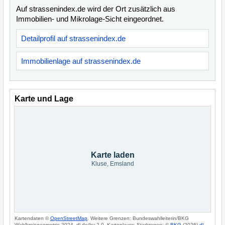
Auf strassenindex.de wird der Ort zusätzlich aus
Immobilien- und Mikrolage-Sicht eingeordnet.
Detailprofil auf strassenindex.de
Immobilienlage auf strassenindex.de
Karte und Lage
Karte laden
Kluse, Emsland
Kartendaten ©
OpenStreetMap
. Weitere Grenzen: Bundeswahlleiterin/BKG
Wahlkreisgeometrie 2024, dl-de/by-2-0. Kartenlayer: Starkregen: ©
BKG
(2026)
dl-