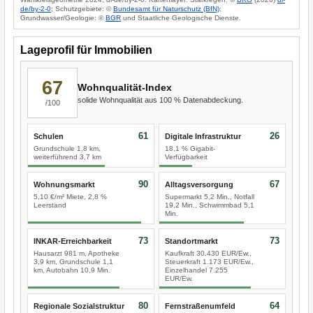
de/by-2-0
; Schutzgebiete: ©
Bundesamt für Naturschutz (BfN)
;
Grundwasser/Geologie: ©
BGR
und Staatliche Geologische Dienste.
Lageprofil für Immobilien
67
Wohnqualität-Index
solide Wohnqualität aus 100 % Datenabdeckung.
/100
61
26
Schulen
Digitale Infrastruktur
Grundschule 1,8 km,
18,1 % Gigabit-
weiterführend 3,7 km
Verfügbarkeit
90
67
Wohnungsmarkt
Alltagsversorgung
5,10 €/m² Miete, 2,8 %
Supermarkt 5,2 Min., Notfall
Leerstand
19,2 Min., Schwimmbad 5,1
Min.
73
73
INKAR-Erreichbarkeit
Standortmarkt
Hausarzt 981 m, Apotheke
Kaufkraft 30.430 EUR/Ew.,
3,9 km, Grundschule 1,1
Steuerkraft 1.173 EUR/Ew.,
km, Autobahn 10,9 Min.
Einzelhandel 7.255
EUR/Ew.
80
64
Regionale Sozialstruktur
Fernstraßenumfeld