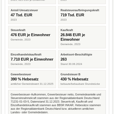
Anteil Umsatzsteuer
Realsteueraufbringungskraft
47 Tsd. EUR
719 Tsd. EUR
2023
2023
Steuerkraft
Kaufkraft
476 EUR je Einwohner
26.846 EUR je
Einwohner
Gemeinde, 2023
Gemeinde, 2023
Einzelhandelskaufkraft
Arbeitsort-Beschäftigte
7.710 EUR je Einwohner
263
Gemeinde, 2023
Stand 30.06.2024
Gewerbesteuer
Grundsteuer B
390 % Hebesatz
430 % Hebesatz
amtlicher Gemeindewert 31.12.2025
bebaute/bebaubare Grundstücke
Gewerbesteuer-Aufkommen, Gewerbesteuer netto, Gemeindeanteile und
Steuereinnahmekraft stammen aus der Regionaldatenbank Deutschland
71231-01-03-5, Datenstand 31.12.2023. Steuerkraft, Kaufkraft und
Einzelhandelskaufkraft stammen aus BBSR INKAR. Hebesätze stammen
aus der Regionaldatenbank Deutschland bzw. aktuelleren amtlichen
Landes- oder Gemeindedaten.