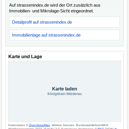
Auf strassenindex.de wird der Ort zusätzlich aus
Immobilien- und Mikrolage-Sicht eingeordnet.
Detailprofil auf strassenindex.de
Immobilienlage auf strassenindex.de
Karte und Lage
Karte laden
Königshain-Wiederau
Kartendaten ©
OpenStreetMap
. Weitere Grenzen: Bundeswahlleiterin/BKG
Wahlkreisgeometrie 2024, dl-de/by-2-0. Kartenlayer: Starkregen: ©
BKG
(2026)
dl-