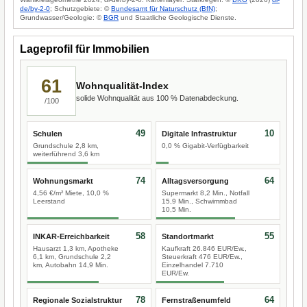
de/by-2-0
; Schutzgebiete: ©
Bundesamt für Naturschutz (BfN)
;
Grundwasser/Geologie: ©
BGR
und Staatliche Geologische Dienste.
Lageprofil für Immobilien
61
Wohnqualität-Index
solide Wohnqualität aus 100 % Datenabdeckung.
/100
49
10
Schulen
Digitale Infrastruktur
Grundschule 2,8 km,
0,0 % Gigabit-Verfügbarkeit
weiterführend 3,6 km
74
64
Wohnungsmarkt
Alltagsversorgung
4,56 €/m² Miete, 10,0 %
Supermarkt 8,2 Min., Notfall
Leerstand
15,9 Min., Schwimmbad
10,5 Min.
58
55
INKAR-Erreichbarkeit
Standortmarkt
Hausarzt 1,3 km, Apotheke
Kaufkraft 26.846 EUR/Ew.,
6,1 km, Grundschule 2,2
Steuerkraft 476 EUR/Ew.,
km, Autobahn 14,9 Min.
Einzelhandel 7.710
EUR/Ew.
78
64
Regionale Sozialstruktur
Fernstraßenumfeld