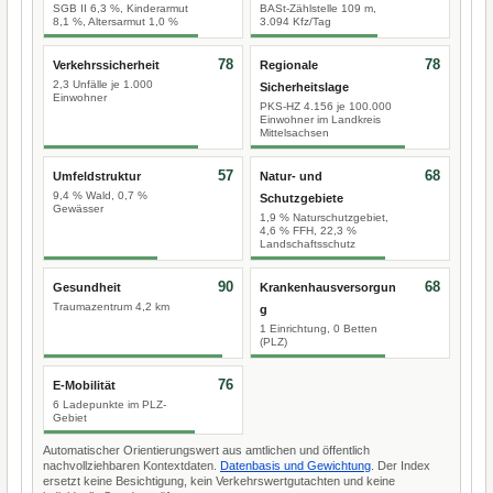
SGB II 6,3 %, Kinderarmut
BASt-Zählstelle 109 m,
8,1 %, Altersarmut 1,0 %
3.094 Kfz/Tag
78
78
Verkehrssicherheit
Regionale
2,3 Unfälle je 1.000
Sicherheitslage
Einwohner
PKS-HZ 4.156 je 100.000
Einwohner im Landkreis
Mittelsachsen
57
68
Umfeldstruktur
Natur- und
9,4 % Wald, 0,7 %
Schutzgebiete
Gewässer
1,9 % Naturschutzgebiet,
4,6 % FFH, 22,3 %
Landschaftsschutz
90
68
Gesundheit
Krankenhausversorgun
Traumazentrum 4,2 km
g
1 Einrichtung, 0 Betten
(PLZ)
76
E-Mobilität
6 Ladepunkte im PLZ-
Gebiet
Automatischer Orientierungswert aus amtlichen und öffentlich
nachvollziehbaren Kontextdaten.
Datenbasis und Gewichtung
. Der Index
ersetzt keine Besichtigung, kein Verkehrswertgutachten und keine