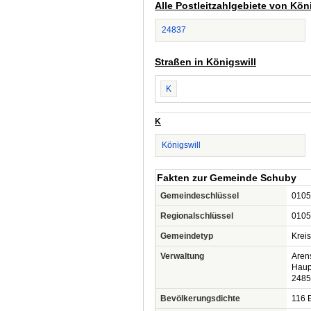
Alle Postleitzahlgebiete von Kön
24837
Straßen in Königswill
K
K
Königswill
Fakten zur Gemeinde Schuby
Gemeindeschlüssel
0105
Regionalschlüssel
0105
Gemeindetyp
Krei
Verwaltung
Aren
Haup
2485
Bevölkerungsdichte
116 E