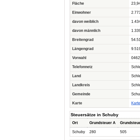
Fläche
23,9
Einwohner
2.77
davon weiblich
1.43
davon männlich
1.33
Breitengrad
54.5
Längengrad
9.51
Vorwahl
0462
Telefonnetz
Schl
Land
Schl
Landkreis
Schl
Gemeinde
Schu
Karte
Kart
Steuersätze in Schuby
Ort
Grundsteuer A
Grundsteu
Schuby
280
505