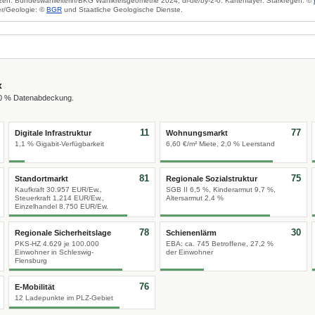
zen: Bundeswahlleiterin/BKG Wahlkreisgeometrie 2024, dl-de/by-2-0. Kartenlayer: Starkregen: ©
r/Geologie: ©
BGR
und Staatliche Geologische Dienste.
x
00 % Datenabdeckung.
11
77
Digitale Infrastruktur
Wohnungsmarkt
1,1 % Gigabit-Verfügbarkeit
6,60 €/m² Miete, 2,0 % Leerstand
81
75
Standortmarkt
Regionale Sozialstruktur
Kaufkraft 30.957 EUR/Ew.,
SGB II 6,5 %, Kinderarmut 9,7 %,
Steuerkraft 1.214 EUR/Ew.,
Altersarmut 2,4 %
Einzelhandel 8.750 EUR/Ew.
78
30
Regionale Sicherheitslage
Schienenlärm
PKS-HZ 4.629 je 100.000
EBA: ca. 745 Betroffene, 27,2 %
Einwohner in Schleswig-
der Einwohner
Flensburg
76
E-Mobilität
12 Ladepunkte im PLZ-Gebiet