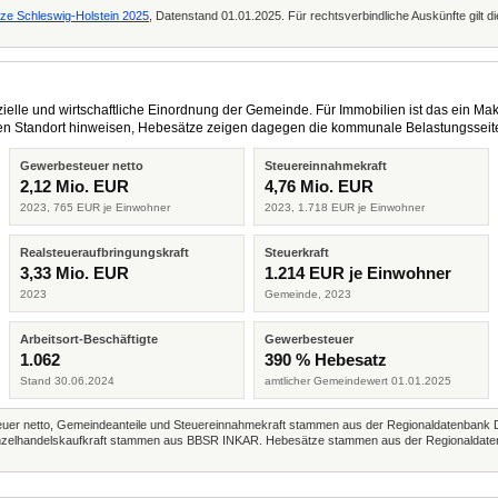
tze Schleswig-Holstein 2025
, Datenstand 01.01.2025. Für rechtsverbindliche Auskünfte gilt 
elle und wirtschaftliche Einordnung der Gemeinde. Für Immobilien ist das ein Mak
eren Standort hinweisen, Hebesätze zeigen dagegen die kommunale Belastungsseit
Gewerbesteuer netto
Steuereinnahmekraft
2,12 Mio. EUR
4,76 Mio. EUR
2023, 765 EUR je Einwohner
2023, 1.718 EUR je Einwohner
Realsteueraufbringungskraft
Steuerkraft
3,33 Mio. EUR
1.214 EUR je Einwohner
2023
Gemeinde, 2023
Arbeitsort-Beschäftigte
Gewerbesteuer
1.062
390 % Hebesatz
Stand 30.06.2024
amtlicher Gemeindewert 01.01.2025
r netto, Gemeindeanteile und Steuereinnahmekraft stammen aus der Regionaldatenbank 
 Einzelhandelskaufkraft stammen aus BBSR INKAR. Hebesätze stammen aus der Regionaldate