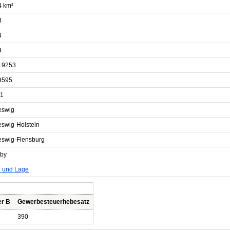
4 km²
3
4
9
19253
9595
1
eswig
eswig-Holstein
eswig-Flensburg
by
e und Lage
er B
Gewerbesteuerhebesatz
390