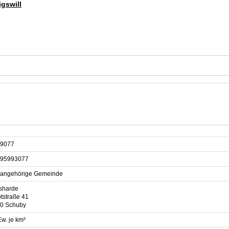
igswill
9077
95993077
sangehörige Gemeinde
sharde
tstraße 41
0 Schuby
w. je km²