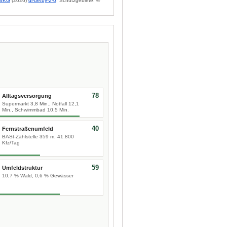
BKG
(2026)
dl-de/by-2-0
; Schutzgebiete: ©
78
Alltagsversorgung
Supermarkt 3,8 Min., Notfall 12,1
Min., Schwimmbad 10,5 Min.
40
Fernstraßenumfeld
BASt-Zählstelle 359 m, 41.800
Kfz/Tag
59
Umfeldstruktur
10,7 % Wald, 0,6 % Gewässer