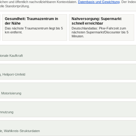
ichen und öffentlich nachvollziehbaren Kontextdaten.
Datenbasis und Gewichtung
. Der Index
lle Standortprüfung.
Gesundheit: Traumazentrum in
Nahversorgung: Supermarkt
der Nähe
schnell erreichbar
Das nächste Traumazentrum liegt bis 5
Deutschlandatlas: Pkw-Fahrzeit zum
km entfernt.
nächsten Supermarkt/Discounter bis 5
Minuten.
ionale Kaufkraft
, Heliport-Umfeld
 Motorisierung
ennutzung
e, Wahlkreis-Strukturdaten