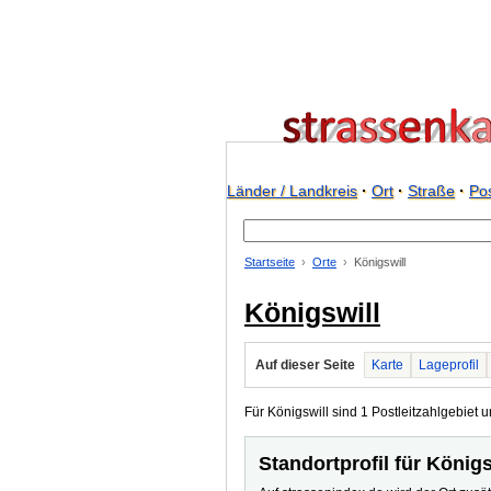
Länder / Landkreis
·
Ort
·
Straße
·
Pos
Startseite
Orte
Königswill
Königswill
Auf dieser Seite
Karte
Lageprofil
Für Königswill sind 1 Postleitzahlgebiet u
Standortprofil für Königs