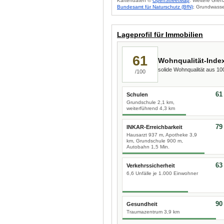
Kartendaten ©
OpenStreetMap
. Weitere Gren
Bundesamt für Naturschutz (BfN)
; Grundwasse
Lageprofil für Immobilien
61
Wohnqualität-Inde
solide Wohnqualität aus 1
/100
61
Schulen
Grundschule 2,1 km,
weiterführend 4,3 km
79
INKAR-Erreichbarkeit
Hausarzt 937 m, Apotheke 3,9
km, Grundschule 900 m,
Autobahn 1,5 Min.
63
Verkehrssicherheit
6,6 Unfälle je 1.000 Einwohner
90
Gesundheit
Traumazentrum 3,9 km