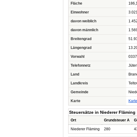
Fläche
186,
Einwohner
3.02
davon weiblich
1.45
davon männlich
1.56
Breitengrad
51.9
Längengrad
13.2
Vorwahl
0337
Telefonnetz
Jüte
Land
Bran
Landkreis
Telt
Gemeinde
Nied
Karte
Kart
Steuersätze in Niederer Fläming
Ort
Grundsteuer A
G
Niederer Fläming
280
4