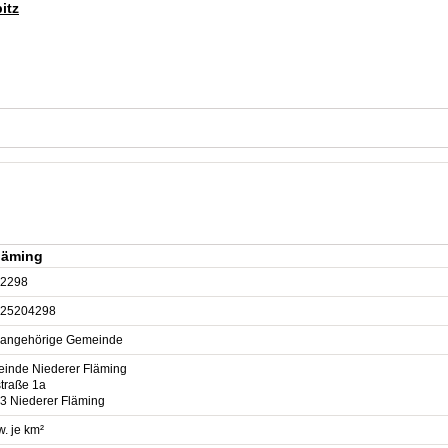
itz
läming
2298
25204298
sangehörige Gemeinde
inde Niederer Fläming
straße 1a
3 Niederer Fläming
. je km²