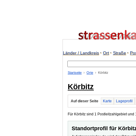
Länder / Landkreis
·
Ort
·
Straße
·
Pos
Startseite
Orte
Körbitz
Körbitz
Auf dieser Seite
Karte
Lageprofil
Für Körbitz sind 1 Postleitzahlgebiet und 
Standortprofil für Körbit