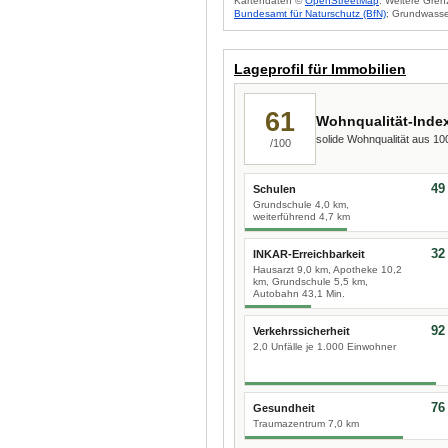
Kartendaten ©
OpenStreetMap
. Weitere Gren
Bundesamt für Naturschutz (BfN)
; Grundwasse
Lageprofil für Immobilien
61
Wohnqualität-Inde
solide Wohnqualität aus 1
/100
49
Schulen
Grundschule 4,0 km,
weiterführend 4,7 km
32
INKAR-Erreichbarkeit
Hausarzt 9,0 km, Apotheke 10,2
km, Grundschule 5,5 km,
Autobahn 43,1 Min.
92
Verkehrssicherheit
2,0 Unfälle je 1.000 Einwohner
76
Gesundheit
Traumazentrum 7,0 km