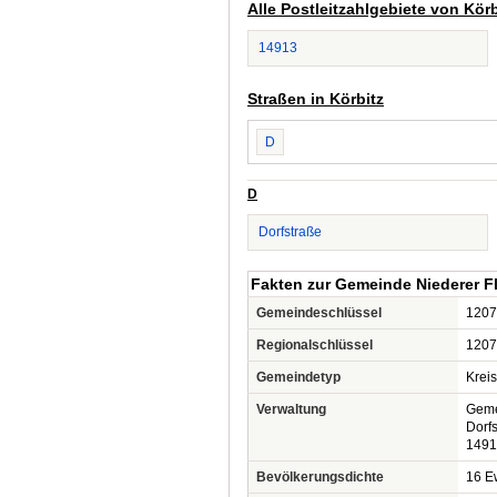
Alle Postleitzahlgebiete von Körb
14913
Straßen in Körbitz
D
D
Dorfstraße
Fakten zur Gemeinde Niederer F
Gemeindeschlüssel
1207
Regionalschlüssel
1207
Gemeindetyp
Krei
Verwaltung
Geme
Dorf
1491
Bevölkerungsdichte
16 Ew