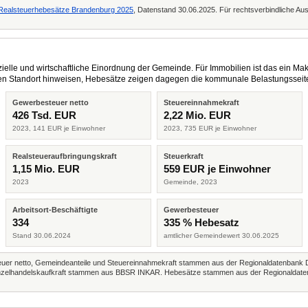
g Realsteuerhebesätze Brandenburg 2025
, Datenstand 30.06.2025. Für rechtsverbindliche Aus
elle und wirtschaftliche Einordnung der Gemeinde. Für Immobilien ist das ein Mak
eren Standort hinweisen, Hebesätze zeigen dagegen die kommunale Belastungsseit
Gewerbesteuer netto
Steuereinnahmekraft
426 Tsd. EUR
2,22 Mio. EUR
2023, 141 EUR je Einwohner
2023, 735 EUR je Einwohner
Realsteueraufbringungskraft
Steuerkraft
1,15 Mio. EUR
559 EUR je Einwohner
2023
Gemeinde, 2023
Arbeitsort-Beschäftigte
Gewerbesteuer
334
335 % Hebesatz
Stand 30.06.2024
amtlicher Gemeindewert 30.06.2025
r netto, Gemeindeanteile und Steuereinnahmekraft stammen aus der Regionaldatenbank 
 Einzelhandelskaufkraft stammen aus BBSR INKAR. Hebesätze stammen aus der Regionaldate