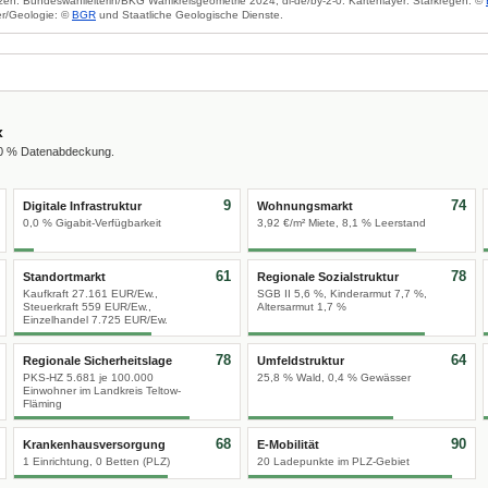
zen: Bundeswahlleiterin/BKG Wahlkreisgeometrie 2024, dl-de/by-2-0. Kartenlayer: Starkregen: ©
r/Geologie: ©
BGR
und Staatliche Geologische Dienste.
x
00 % Datenabdeckung.
9
74
Digitale Infrastruktur
Wohnungsmarkt
0,0 % Gigabit-Verfügbarkeit
3,92 €/m² Miete, 8,1 % Leerstand
61
78
Standortmarkt
Regionale Sozialstruktur
Kaufkraft 27.161 EUR/Ew.,
SGB II 5,6 %, Kinderarmut 7,7 %,
Steuerkraft 559 EUR/Ew.,
Altersarmut 1,7 %
Einzelhandel 7.725 EUR/Ew.
78
64
Regionale Sicherheitslage
Umfeldstruktur
PKS-HZ 5.681 je 100.000
25,8 % Wald, 0,4 % Gewässer
Einwohner im Landkreis Teltow-
Fläming
68
90
Krankenhausversorgung
E-Mobilität
1 Einrichtung, 0 Betten (PLZ)
20 Ladepunkte im PLZ-Gebiet