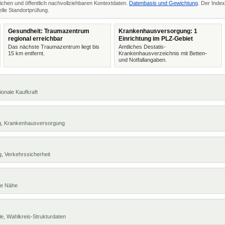
ichen und öffentlich nachvollziehbaren Kontextdaten.
Datenbasis und Gewichtung
. Der Index
lle Standortprüfung.
Gesundheit: Traumazentrum
Krankenhausversorgung: 1
regional erreichbar
Einrichtung im PLZ-Gebiet
Das nächste Traumazentrum liegt bis
Amtliches Destatis-
15 km entfernt.
Krankenhausverzeichnis mit Betten-
und Notfallangaben.
ionale Kaufkraft
ng, Krankenhausversorgung
, Verkehrssicherheit
te Nähe
e, Wahlkreis-Strukturdaten