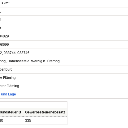
13 km²
1
2
9
34029
08699
2, 033744, 033746
rbog, Hohenseefeld, Werbig b Jüterbog
denburg
ow-Fläming
erer Fläming
e und Lage
rundsteuer B
Gewerbesteuerhebesatz
30
335