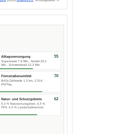
BKG
(2026)
dl-de/by-2-0
; Schutzgebiete: ©
55
Alltagsversorgung
Supermarkt 7,9 Min., Notfall 29,2
Min., Schwimmbad 12,3 Min.
70
Fernstraßenumfeld
BASt-Zählstelle 1,3 km, 2.514
Kfz/Tag
62
Natur- und Schutzgebiete
0,3 % Naturschutzgebiet, 4,5 %
FFH, 4,4 % Landschaftsschutz