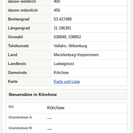
davon weiblich
400
davon männlich
456
Breitengrad
53.427498
Längengrad
11.196381
Vorwahl
038848, 038852
Telefonnetz
Vellahn, Wittenburg
Land
Mecklenburg-Vorpommern
Landkreis
Ludwigslust
Gemeinde
Körchow
Karte
Karte und Lage
Steuersätze in Körchow
Körchow
—
—