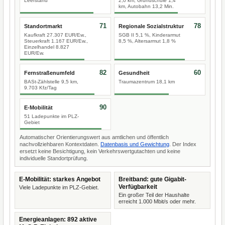
Leerstand
2,0 km, Grundschule 1,4
km, Autobahn 13,2 Min.
71
78
Standortmarkt
Regionale Sozialstruktur
Kaufkraft 27.307 EUR/Ew.,
SGB II 5,1 %, Kinderarmut
Steuerkraft 1.167 EUR/Ew.,
8,5 %, Altersarmut 1,8 %
Einzelhandel 8.827
EUR/Ew.
82
60
Fernstraßenumfeld
Gesundheit
BASt-Zählstelle 9,5 km,
Traumazentrum 18,1 km
9.703 Kfz/Tag
90
E-Mobilität
51 Ladepunkte im PLZ-
Gebiet
Automatischer Orientierungswert aus amtlichen und öffentlich
nachvollziehbaren Kontextdaten.
Datenbasis und Gewichtung
. Der Index
ersetzt keine Besichtigung, kein Verkehrswertgutachten und keine
individuelle Standortprüfung.
E-Mobilität: starkes Angebot
Breitband: gute Gigabit-
Verfügbarkeit
Viele Ladepunkte im PLZ-Gebiet.
Ein großer Teil der Haushalte
erreicht 1.000 Mbit/s oder mehr.
Energieanlagen: 892 aktive