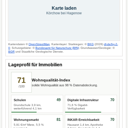
Karte laden
Körchow bei Hagenow
Kartendaten ©
OpenStreetMap
. Kartenlayer: Starkregen: ©
BKG
(2026)
dl-de/by-2-
0
; Schutzgebiete: ©
Bundesamt für Naturschutz (BfN)
; Grundwasser/Geologie: ©
BGR
und Staatliche Geologische Dienste.
Lageprofil für Immobilien
71
Wohnqualität-Index
solide Wohnqualität aus 98 % Datenabdeckung.
/100
49
70
Schulen
Digitale Infrastruktur
Grundschule 3,9 km,
71,6 % Gigabit-
weiterführend 4,1 km
Verfügbarkeit
81
70
Wohnungsmarkt
INKAR-Erreichbarkeit
5,91 €/m² Miete, 5,5 %
Hausarzt 1,4 km, Apotheke