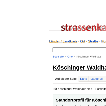
Länder / Landkreis
·
Ort
·
Straße
·
Pos
Startseite
Orte
Köschinger Waldhaus
Köschinger Waldh
Auf dieser Seite
Karte
Lageprofil
Für Köschinger Waldhaus sind 1 Postleitz
Standortprofil für Kösc