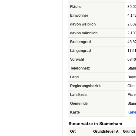
Fläche
39,0
Einwohner
4.14
davon weiblich
2.03
davon männlich
2.10
Breitengrad
48.8
Längengrad
11.5
Vorwahl
0840
Telefonnetz
Stam
Land
Baye
Regierungsbezirk
Ober
Landkreis
Eichs
Gemeinde
Sta
Karte
Kart
Steuersätze in Stammham
Ort
Grundsteuer A
Grunds