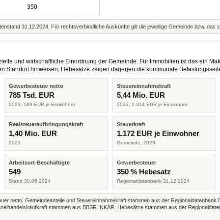
350
enstand 31.12.2024. Für rechtsverbindliche Auskünfte gilt die jeweilige Gemeinde bzw. das 
elle und wirtschaftliche Einordnung der Gemeinde. Für Immobilien ist das ein Mak
eren Standort hinweisen, Hebesätze zeigen dagegen die kommunale Belastungsseit
Gewerbesteuer netto
Steuereinnahmekraft
785 Tsd. EUR
5,44 Mio. EUR
2023, 189 EUR je Einwohner
2023, 1.314 EUR je Einwohner
Realsteueraufbringungskraft
Steuerkraft
1,40 Mio. EUR
1.172 EUR je Einwohner
2023
Gemeinde, 2023
Arbeitsort-Beschäftigte
Gewerbesteuer
549
350 % Hebesatz
Stand 30.06.2024
Regionaldatenbank 31.12.2024
r netto, Gemeindeanteile und Steuereinnahmekraft stammen aus der Regionaldatenbank 
 Einzelhandelskaufkraft stammen aus BBSR INKAR. Hebesätze stammen aus der Regionaldate