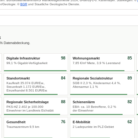
zen: Bundeswahlleiterin/BKG Wahlkreisgeometrie 2024, dl-de/by-2-0. Kartenlayer: Starkregen: ©
r/Geologie: ©
BGR
und Staatliche Geologische Dienste.
x
0 % Datenabdeckung.
98
85
Digitale Infrastruktur
Wohnungsmarkt
99,1 % Gigabit-Verfügbarkeit
7,85 €/m² Miete, 3,9 % Leerstand
84
89
Standortmarkt
Regionale Sozialstruktur
Kaufkraft 35.074 EUR/Ew.,
SGB II 2,3 %, Kinderarmut 4,4 %,
Steuerkraft 1.172 EUR/Ew.,
Altersarmut 1,1 %
Einzelhandel 8.501 EUR/Ew.
88
82
Regionale Sicherheitslage
Schienenlärm
PKS-HZ 2.402 je 100.000
EBA: ca. 10 Betroffene, 0,2 %
Einwohner im Landkreis Eichstätt
der Einwohner
76
62
Gesundheit
E-Mobilität
Traumazentrum 9,5 km
2 Ladepunkte im PLZ-Gebiet