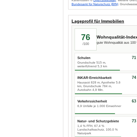
Kartendaten ©
OpenStreetMap
. Weitere Gren
Bundesamt für Naturschutz (BfN)
; Grundwasse
Lageprofil für Immobilien
76
Wohnqualität-Inde
gute Wohnqualität aus 10
/100
71
Schulen
Grundschule 515 m,
weiterführend 5,3 km
74
INKAR-Erreichbarkeit
Hausarzt 828 m, Apotheke 5,6
km, Grundschule 784 m,
Autobahn 4,9 Min.
63
Verkehrssicherheit
6,9 Unfälle je 1.000 Einwohner
73
Natur- und Schutzgebiete
1,4 % FFH, 67,4 %
Landschaftsschutz, 100,0 %
Naturpark