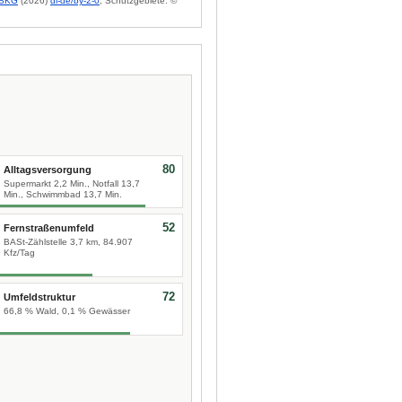
BKG
(2026)
dl-de/by-2-0
; Schutzgebiete: ©
80
Alltagsversorgung
Supermarkt 2,2 Min., Notfall 13,7
Min., Schwimmbad 13,7 Min.
52
Fernstraßenumfeld
BASt-Zählstelle 3,7 km, 84.907
Kfz/Tag
72
Umfeldstruktur
66,8 % Wald, 0,1 % Gewässer