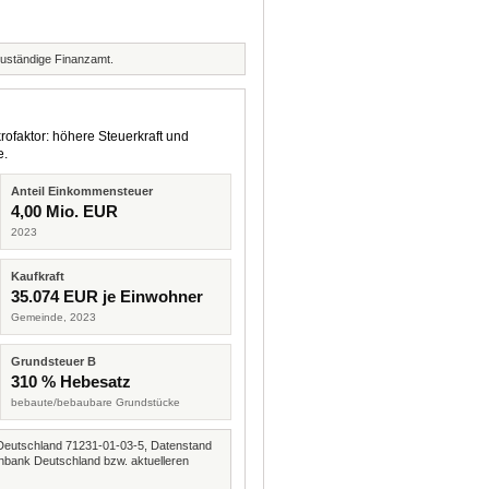
zuständige Finanzamt.
rofaktor: höhere Steuerkraft und
e.
Anteil Einkommensteuer
4,00 Mio. EUR
2023
Kaufkraft
35.074 EUR je Einwohner
Gemeinde, 2023
Grundsteuer B
310 % Hebesatz
bebaute/bebaubare Grundstücke
Deutschland 71231-01-03-5, Datenstand
nbank Deutschland bzw. aktuelleren