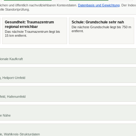
ichen und öffentlich nachvollziehbaren Kontextdaten.
Datenbasis und Gewichtung
. Der Index
lle Standortprüfung.
Gesundheit: Traumazentrum
Schule: Grundschule sehr nah
regional erreichbar
Die nächste Grundschule liegt bis 750 m
entfernt.
Das nächste Traumazentrum liegt bis
15 km entfernt.
ionale Kaufkraft
, Heliport-Umfeld
feld, Hafenumfeld
te Nähe
e, Wahlkreis-Strukturdaten