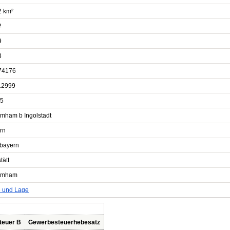
2 km²
2
9
3
74176
12999
5
mham b Ingolstadt
rn
bayern
tätt
mmham
e und Lage
teuer B
Gewerbesteuerhebesatz