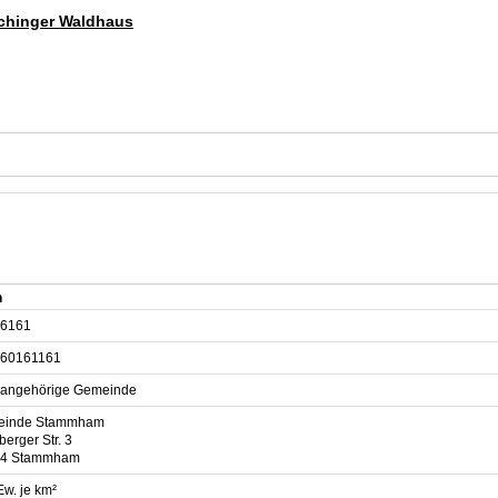
schinger Waldhaus
m
6161
60161161
sangehörige Gemeinde
einde Stammham
erger Str. 3
34 Stammham
Ew. je km²