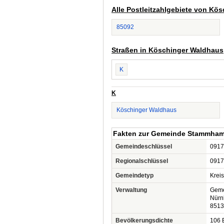
Alle Postleitzahlgebiete von Kö
85092
Straßen in Köschinger Waldhaus
K
K
Köschinger Waldhaus
Fakten zur Gemeinde Stammha
Gemeindeschlüssel
0917
Regionalschlüssel
0917
Gemeindetyp
Krei
Verwaltung
Gem
Nürnb
851
Bevölkerungsdichte
106 