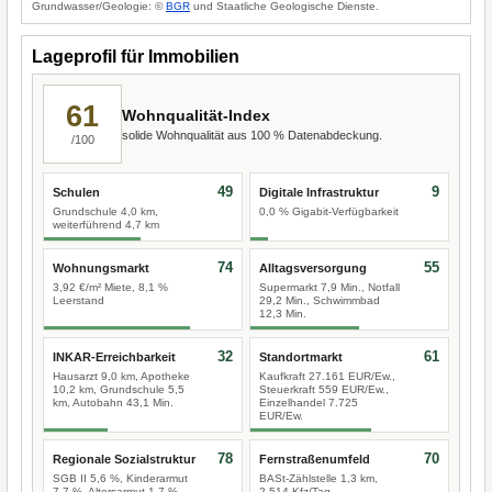
Grundwasser/Geologie: ©
BGR
und Staatliche Geologische Dienste.
Lageprofil für Immobilien
61
Wohnqualität-Index
solide Wohnqualität aus 100 % Datenabdeckung.
/100
49
9
Schulen
Digitale Infrastruktur
Grundschule 4,0 km,
0,0 % Gigabit-Verfügbarkeit
weiterführend 4,7 km
74
55
Wohnungsmarkt
Alltagsversorgung
3,92 €/m² Miete, 8,1 %
Supermarkt 7,9 Min., Notfall
Leerstand
29,2 Min., Schwimmbad
12,3 Min.
32
61
INKAR-Erreichbarkeit
Standortmarkt
Hausarzt 9,0 km, Apotheke
Kaufkraft 27.161 EUR/Ew.,
10,2 km, Grundschule 5,5
Steuerkraft 559 EUR/Ew.,
km, Autobahn 43,1 Min.
Einzelhandel 7.725
EUR/Ew.
78
70
Regionale Sozialstruktur
Fernstraßenumfeld
SGB II 5,6 %, Kinderarmut
BASt-Zählstelle 1,3 km,
7,7 %, Altersarmut 1,7 %
2.514 Kfz/Tag