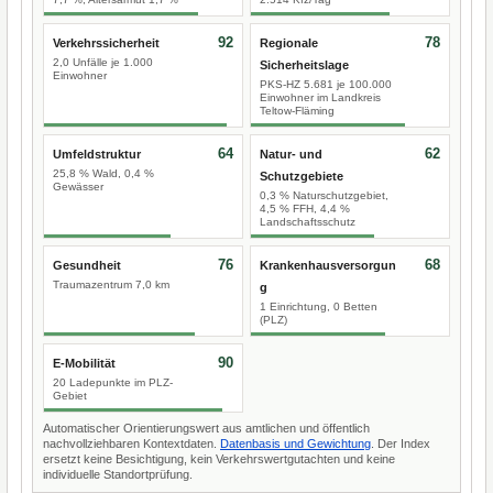
92
78
Verkehrssicherheit
Regionale
2,0 Unfälle je 1.000
Sicherheitslage
Einwohner
PKS-HZ 5.681 je 100.000
Einwohner im Landkreis
Teltow-Fläming
64
62
Umfeldstruktur
Natur- und
25,8 % Wald, 0,4 %
Schutzgebiete
Gewässer
0,3 % Naturschutzgebiet,
4,5 % FFH, 4,4 %
Landschaftsschutz
76
68
Gesundheit
Krankenhausversorgun
Traumazentrum 7,0 km
g
1 Einrichtung, 0 Betten
(PLZ)
90
E-Mobilität
20 Ladepunkte im PLZ-
Gebiet
Automatischer Orientierungswert aus amtlichen und öffentlich
nachvollziehbaren Kontextdaten.
Datenbasis und Gewichtung
. Der Index
ersetzt keine Besichtigung, kein Verkehrswertgutachten und keine
individuelle Standortprüfung.