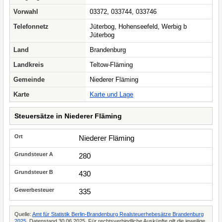
Vorwahl
03372, 033744, 033746
Telefonnetz
Jüterbog, Hohenseefeld, Werbig b
Jüterbog
Land
Brandenburg
Landkreis
Teltow-Fläming
Gemeinde
Niederer Fläming
Karte
Karte und Lage
Steuersätze in Niederer Fläming
Niederer Fläming
280
430
335
Quelle:
Amt für Statistik Berlin-Brandenburg Realsteuerhebesätze Brandenburg
2025
, Datenstand 30.06.2025. Für rechtsverbindliche Auskünfte gilt die jeweilige