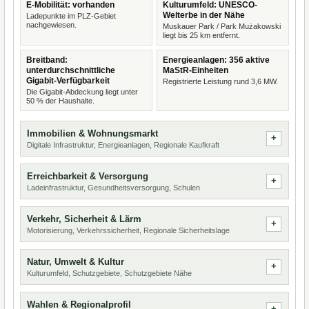
E-Mobilität: vorhanden
Kulturumfeld: UNESCO-
Welterbe in der Nähe
Ladepunkte im PLZ-Gebiet
nachgewiesen.
Muskauer Park / Park Mużakowski
liegt bis 25 km entfernt.
Breitband:
Energieanlagen: 356 aktive
unterdurchschnittliche
MaStR-Einheiten
Gigabit-Verfügbarkeit
Registrierte Leistung rund 3,6 MW.
Die Gigabit-Abdeckung liegt unter
50 % der Haushalte.
Immobilien & Wohnungsmarkt
Digitale Infrastruktur, Energieanlagen, Regionale Kaufkraft
Erreichbarkeit & Versorgung
Ladeinfrastruktur, Gesundheitsversorgung, Schulen
Verkehr, Sicherheit & Lärm
Motorisierung, Verkehrssicherheit, Regionale Sicherheitslage
Natur, Umwelt & Kultur
Kulturumfeld, Schutzgebiete, Schutzgebiete Nähe
Wahlen & Regionalprofil