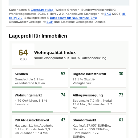
Kartendaten ©
OpenStreetMap
. Weitere Grenzen: Bundeswahlleiterin/BKG
Wahlkreisgeometrie 2024, dl-de/by-2-0. Kartenlayer: Starkregen: ©
BKG
(2026)
dl-
de/by-2-0
; Schutzgebiete: ©
Bundesamt für Naturschutz (BfN)
;
Grundwasser/Geologie: ©
BGR
und Staatliche Geologische Dienste.
Lageprofil für Immobilien
64
Wohnqualität-Index
solide Wohnqualität aus 100 % Datenabdeckung.
/100
53
30
Schulen
Digitale Infrastruktur
Grundschule 1,7 km,
23,1 % Gigabit-
weiterführend 6,0 km
Verfügbarkeit
74
73
Wohnungsmarkt
Alltagsversorgung
4,76 €/m² Miete, 8,3 %
Supermarkt 7,9 Min., Notfall
Leerstand
13,6 Min., Schwimmbad 7,7
Min.
43
61
INKAR-Erreichbarkeit
Standortmarkt
Hausarzt 3,1 km, Apotheke
Kaufkraft 27.057 EUR/Ew.,
3,1 km, Grundschule 3,3
Steuerkraft 550 EUR/Ew.,
km, Autobahn 27,3 Min.
Einzelhandel 7.778
EUR/Ew.