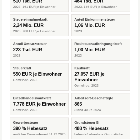
510 Tsd. EUR
464 Tsd. EUR
2023, 161 EUR je Einwohner
2023, 146 EUR je Einwohner
Steuereinnahmekraft
Anteil Einkommensteuer
2,24 Mio. EUR
1,06 Mio. EUR
2023, 708 EUR je Einwohner
2023
Anteil Umsatzsteuer
Realsteueraufbringungskraft
223 Tsd. EUR
1,00 Mio. EUR
2023
2023
Steuerkraft
Kaufkraft
550 EUR je Einwohner
27.057 EUR je
Einwohner
Gemeinde, 2023
Gemeinde, 2023
Einzelhandelskaufkraft
Arbeitsort-Beschäftigte
7.778 EUR je Einwohner
865
Gemeinde, 2023
Stand 30.06.2024
Gewerbesteuer
Grundsteuer B
390 % Hebesatz
488 % Hebesatz
amtlicher Gemeindewert 31.12.2025
bebaute/bebaubare Grundstücke