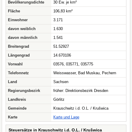
Bevölkerungsdichte
30 Ew. je km²
Fläche
106,83 km²
Einwohner
3.171
davon weiblich
1.630
davon männlich
1.541
Breitengrad
51.52927
Längengrad
14.670106
Vorwahl
03576, 035771, 035775
Telefonnetz
Weisswasser, Bad Muskau, Pechern
Land
Sachsen
Regierungsbezirk
früher: Direktionsbezirk Dresden
Landkreis
Görlitz
Gemeinde
Krauschwitz i.d. O.L. / Krušwica
Karte
Karte und Lage
Steuersätze in Krauschwitz i.d. O.L. / Krušwica