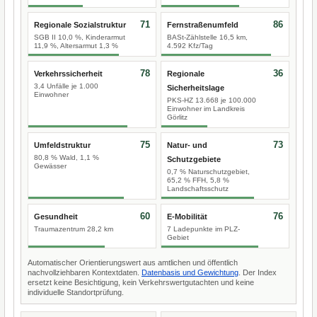
71
86
Regionale Sozialstruktur
Fernstraßenumfeld
SGB II 10,0 %, Kinderarmut
BASt-Zählstelle 16,5 km,
11,9 %, Altersarmut 1,3 %
4.592 Kfz/Tag
78
36
Verkehrssicherheit
Regionale
3,4 Unfälle je 1.000
Sicherheitslage
Einwohner
PKS-HZ 13.668 je 100.000
Einwohner im Landkreis
Görlitz
75
73
Umfeldstruktur
Natur- und
80,8 % Wald, 1,1 %
Schutzgebiete
Gewässer
0,7 % Naturschutzgebiet,
65,2 % FFH, 5,8 %
Landschaftsschutz
60
76
Gesundheit
E-Mobilität
Traumazentrum 28,2 km
7 Ladepunkte im PLZ-
Gebiet
Automatischer Orientierungswert aus amtlichen und öffentlich
nachvollziehbaren Kontextdaten.
Datenbasis und Gewichtung
. Der Index
ersetzt keine Besichtigung, kein Verkehrswertgutachten und keine
individuelle Standortprüfung.