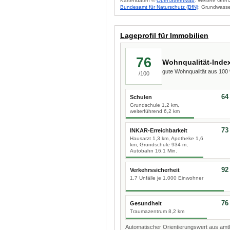
Kartendaten ©
OpenStreetMap
. Weitere Gren
Bundesamt für Naturschutz (BfN)
; Grundwasse
Lageprofil für Immobilien
76
Wohnqualität-Inde
gute Wohnqualität aus 10
/100
64
Schulen
Grundschule 1,2 km,
weiterführend 6,2 km
73
INKAR-Erreichbarkeit
Hausarzt 1,3 km, Apotheke 1,6
km, Grundschule 934 m,
Autobahn 16,1 Min.
92
Verkehrssicherheit
1,7 Unfälle je 1.000 Einwohner
76
Gesundheit
Traumazentrum 8,2 km
Automatischer Orientierungswert aus amtl