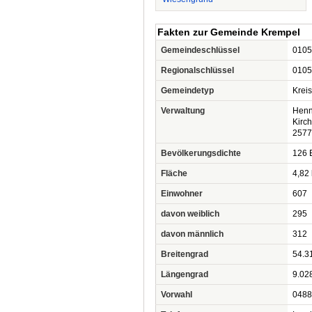
Fakten zur Gemeinde Krempel
Gemeindeschlüssel
0105
Regionalschlüssel
0105
Gemeindetyp
Krei
Verwaltung
Henn
Kirc
2577
Bevölkerungsdichte
126 
Fläche
4,82
Einwohner
607
davon weiblich
295
davon männlich
312
Breitengrad
54.3
Längengrad
9.02
Vorwahl
0488