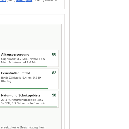
BKG
(2026)
dl-de/by-2-0
; Schutzgebiete: ©
80
Alltagsversorgung
Supermarkt 3,7 Min., Notfall 17,5
Min., Schwimmbad 2,6 Min.
82
Fernstraßenumfeld
BASt-Zählstelle 5,4 km, 5.739
Kfz/Tag
98
Natur- und Schutzgebiete
20,4 % Naturschutzgebiet, 20,7
% FFH, 8,9 % Landschaftsschutz
 ersetzt keine Besichtigung, kein