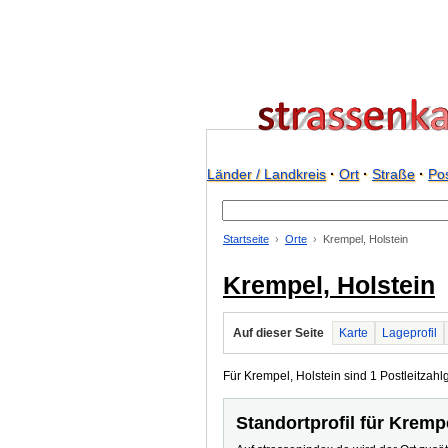
Länder / Landkreis
·
Ort
·
Straße
·
Pos
Startseite
Orte
Krempel, Holstein
Krempel, Holstein
Auf dieser Seite
Karte
Lageprofil
Für Krempel, Holstein sind 1 Postleitzahl
Standortprofil für Kremp