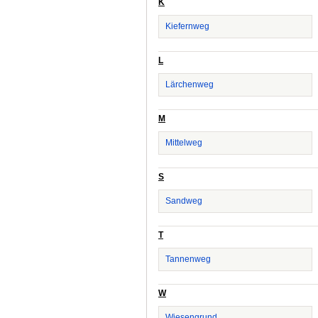
K
Kiefernweg
L
Lärchenweg
M
Mittelweg
S
Sandweg
T
Tannenweg
W
Wiesengrund