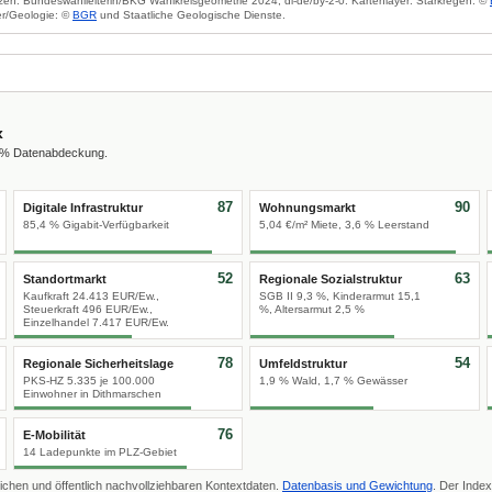
zen: Bundeswahlleiterin/BKG Wahlkreisgeometrie 2024, dl-de/by-2-0. Kartenlayer: Starkregen: ©
r/Geologie: ©
BGR
und Staatliche Geologische Dienste.
x
0 % Datenabdeckung.
87
90
Digitale Infrastruktur
Wohnungsmarkt
85,4 % Gigabit-Verfügbarkeit
5,04 €/m² Miete, 3,6 % Leerstand
52
63
Standortmarkt
Regionale Sozialstruktur
Kaufkraft 24.413 EUR/Ew.,
SGB II 9,3 %, Kinderarmut 15,1
Steuerkraft 496 EUR/Ew.,
%, Altersarmut 2,5 %
Einzelhandel 7.417 EUR/Ew.
78
54
Regionale Sicherheitslage
Umfeldstruktur
PKS-HZ 5.335 je 100.000
1,9 % Wald, 1,7 % Gewässer
Einwohner in Dithmarschen
76
E-Mobilität
14 Ladepunkte im PLZ-Gebiet
ichen und öffentlich nachvollziehbaren Kontextdaten.
Datenbasis und Gewichtung
. Der Index