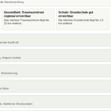
lle Standortprüfung.
Gesundheit: Traumazentrum
Schule: Grundschule gut
regional erreichbar
erreichbar
Das nächste Traumazentrum liegt bis
Die nächste Grundschule liegt bis 1,5
15 km entfernt.
km entfernt.
ionale Kaufkraft
, Heliport-Umfeld
 Motorisierung
te Nähe
e, Wahlkreis-Strukturdaten