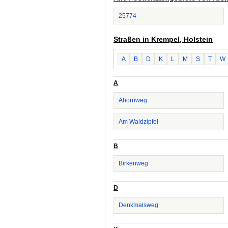
25774
Straßen in Krempel, Holstein
A
B
D
K
L
M
S
T
W
A
Ahornweg
Am Waldzipfel
B
Birkenweg
D
Denkmalsweg