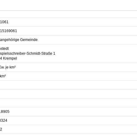
1061
15169061
sangehörige Gemeinde
stedt
hspielsschreiber-Schmidt-Straße 1
4 Krempel
Ew. je km²
 km²
18905
8324
2