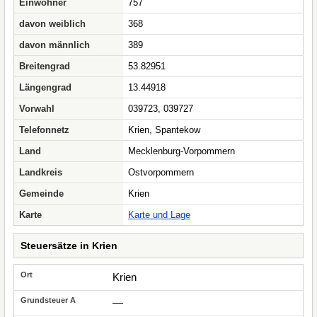
Einwohner
757
davon weiblich
368
davon männlich
389
Breitengrad
53.82951
Längengrad
13.44918
Vorwahl
039723, 039727
Telefonnetz
Krien, Spantekow
Land
Mecklenburg-Vorpommern
Landkreis
Ostvorpommern
Gemeinde
Krien
Karte
Karte und Lage
Steuersätze in Krien
Krien
—