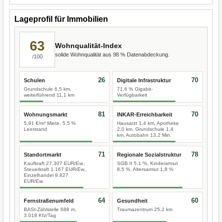
Lageprofil für Immobilien
63
Wohnqualität-Index
solide Wohnqualität aus 98 % Datenabdeckung.
/100
26
70
Schulen
Digitale Infrastruktur
Grundschule 6,5 km,
71,6 % Gigabit-
weiterführend 11,1 km
Verfügbarkeit
81
70
Wohnungsmarkt
INKAR-Erreichbarkeit
5,91 €/m² Miete, 5,5 %
Hausarzt 1,4 km, Apotheke
Leerstand
2,0 km, Grundschule 1,4
km, Autobahn 13,2 Min.
71
78
Standortmarkt
Regionale Sozialstruktur
Kaufkraft 27.307 EUR/Ew.,
SGB II 5,1 %, Kinderarmut
Steuerkraft 1.167 EUR/Ew.,
8,5 %, Altersarmut 1,8 %
Einzelhandel 8.827
EUR/Ew.
64
60
Fernstraßenumfeld
Gesundheit
BASt-Zählstelle 688 m,
Traumazentrum 25,2 km
3.018 Kfz/Tag