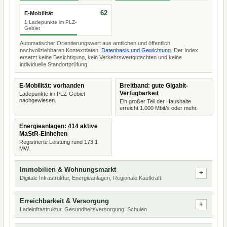
62
E-Mobilität
1 Ladepunkte im PLZ-
Gebiet
Automatischer Orientierungswert aus amtlichen und öffentlich
nachvollziehbaren Kontextdaten.
Datenbasis und Gewichtung
. Der Index
ersetzt keine Besichtigung, kein Verkehrswertgutachten und keine
individuelle Standortprüfung.
E-Mobilität: vorhanden
Breitband: gute Gigabit-
Verfügbarkeit
Ladepunkte im PLZ-Gebiet
nachgewiesen.
Ein großer Teil der Haushalte
erreicht 1.000 Mbit/s oder mehr.
Energieanlagen: 414 aktive
MaStR-Einheiten
Registrierte Leistung rund 173,1
MW.
Immobilien & Wohnungsmarkt
Digitale Infrastruktur, Energieanlagen, Regionale Kaufkraft
Erreichbarkeit & Versorgung
Ladeinfrastruktur, Gesundheitsversorgung, Schulen