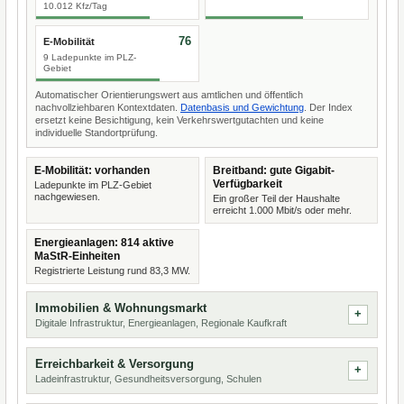
10.012 Kfz/Tag
76
E-Mobilität
9 Ladepunkte im PLZ-
Gebiet
Automatischer Orientierungswert aus amtlichen und öffentlich
nachvollziehbaren Kontextdaten.
Datenbasis und Gewichtung
. Der Index
ersetzt keine Besichtigung, kein Verkehrswertgutachten und keine
individuelle Standortprüfung.
E-Mobilität: vorhanden
Breitband: gute Gigabit-
Verfügbarkeit
Ladepunkte im PLZ-Gebiet
nachgewiesen.
Ein großer Teil der Haushalte
erreicht 1.000 Mbit/s oder mehr.
Energieanlagen: 814 aktive
MaStR-Einheiten
Registrierte Leistung rund 83,3 MW.
Immobilien & Wohnungsmarkt
Digitale Infrastruktur, Energieanlagen, Regionale Kaufkraft
Erreichbarkeit & Versorgung
Ladeinfrastruktur, Gesundheitsversorgung, Schulen