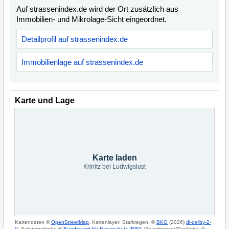
Auf strassenindex.de wird der Ort zusätzlich aus
Immobilien- und Mikrolage-Sicht eingeordnet.
Detailprofil auf strassenindex.de
Immobilienlage auf strassenindex.de
Karte und Lage
Karte laden
Krinitz bei Ludwigslust
Kartendaten ©
OpenStreetMap
. Kartenlayer: Starkregen: ©
BKG
(2026)
dl-de/by-2-
0
; Schutzgebiete: ©
Bundesamt für Naturschutz (BfN)
; Grundwasser/Geologie: ©