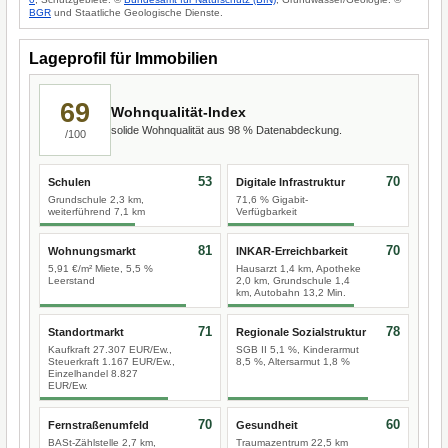
BGR
und Staatliche Geologische Dienste.
Lageprofil für Immobilien
69
Wohnqualität-Index
solide Wohnqualität aus 98 % Datenabdeckung.
/100
53
70
Schulen
Digitale Infrastruktur
Grundschule 2,3 km,
71,6 % Gigabit-
weiterführend 7,1 km
Verfügbarkeit
81
70
Wohnungsmarkt
INKAR-Erreichbarkeit
5,91 €/m² Miete, 5,5 %
Hausarzt 1,4 km, Apotheke
Leerstand
2,0 km, Grundschule 1,4
km, Autobahn 13,2 Min.
71
78
Standortmarkt
Regionale Sozialstruktur
Kaufkraft 27.307 EUR/Ew.,
SGB II 5,1 %, Kinderarmut
Steuerkraft 1.167 EUR/Ew.,
8,5 %, Altersarmut 1,8 %
Einzelhandel 8.827
EUR/Ew.
70
60
Fernstraßenumfeld
Gesundheit
BASt-Zählstelle 2,7 km,
Traumazentrum 22,5 km