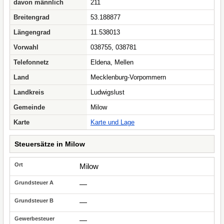
davon männlich
211
Breitengrad
53.188877
Längengrad
11.538013
Vorwahl
038755, 038781
Telefonnetz
Eldena, Mellen
Land
Mecklenburg-Vorpommern
Landkreis
Ludwigslust
Gemeinde
Milow
Karte
Karte und Lage
Steuersätze in Milow
Milow
—
—
—