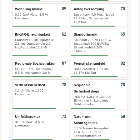
85
78
Wohnungsmarkt
Alltagsversorgung
6,66 €/m² Miete, 3,6 %
Supermarkt 4,0 Min., Notfall
Leerstand
12,1 Min., Schwimmbad
11,2 Min.
62
65
INKAR-Erreichbarkeit
Standortmarkt
Hausarzt 1,9 km, Apotheke
Kaufkraft 29.976 EUR/Ew.,
2,1 km, Grundschule 2,0
Steuerkraft 899 EUR/Ew.,
km, Autobahn 13,3 Min.
Einzelhandel 8.245
EUR/Ew.
87
82
Regionale Sozialstruktur
Fernstraßenumfeld
SGB II 3,7 %, Kinderarmut
BASt-Zählstelle 10,1 km,
6,1 %, Altersarmut 2,6 %
36.474 Kfz/Tag
78
78
Verkehrssicherheit
Regionale
3,0 Unfälle je 1.000
Sicherheitslage
Einwohner
PKS-HZ 4.268 je 100.000
Einwohner im Landkreis
Mühldorf a.Inn
71
68
Umfeldstruktur
Natur- und
31,3 % Wald, 4,5 %
Schutzgebiete
Gewässer
0,5 % Naturschutzgebiet,
11,6 % FFH, 3,5 %
Landschaftsschutz