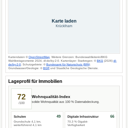
Karte laden
Krücklham
Kartendaten ©
OpenStreetMap
. Weitere Grenzen: Bundeswahlleiterin/BKG
Wahlkreisgeometrie 2024, dl-de/by-2-0. Kartenlayer: Starkregen: ©
BKG
(2026)
dl-
de/by-2-0
; Schutzgebiete: ©
Bundesamt für Naturschutz (BfN)
;
Grundwasser/Geologie: ©
BGR
und Staatliche Geologische Dienste.
Lageprofil für Immobilien
72
Wohnqualität-Index
solide Wohnqualität aus 100 % Datenabdeckung.
/100
49
66
Schulen
Digitale Infrastruktur
Grundschule 4,1 km,
70,3 % Gigabit-
weiterführend 4,1 km
Verfügbarkeit