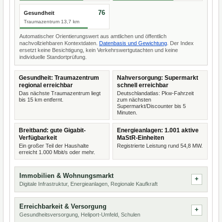
76
Gesundheit
Traumazentrum 13,7 km
Automatischer Orientierungswert aus amtlichen und öffentlich
nachvollziehbaren Kontextdaten.
Datenbasis und Gewichtung
. Der Index
ersetzt keine Besichtigung, kein Verkehrswertgutachten und keine
individuelle Standortprüfung.
Gesundheit: Traumazentrum
Nahversorgung: Supermarkt
regional erreichbar
schnell erreichbar
Das nächste Traumazentrum liegt
Deutschlandatlas: Pkw-Fahrzeit
bis 15 km entfernt.
zum nächsten
Supermarkt/Discounter bis 5
Minuten.
Breitband: gute Gigabit-
Energieanlagen: 1.001 aktive
Verfügbarkeit
MaStR-Einheiten
Ein großer Teil der Haushalte
Registrierte Leistung rund 54,8 MW.
erreicht 1.000 Mbit/s oder mehr.
Immobilien & Wohnungsmarkt
Digitale Infrastruktur, Energieanlagen, Regionale Kaufkraft
Erreichbarkeit & Versorgung
Gesundheitsversorgung, Heliport-Umfeld, Schulen