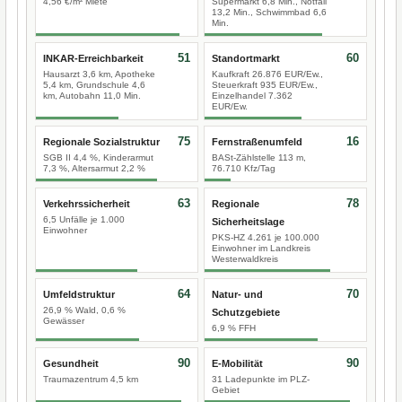
4,56 €/m² Miete
Supermarkt 6,8 Min., Notfall
13,2 Min., Schwimmbad 6,6
Min.
51
60
INKAR-Erreichbarkeit
Standortmarkt
Hausarzt 3,6 km, Apotheke
Kaufkraft 26.876 EUR/Ew.,
5,4 km, Grundschule 4,6
Steuerkraft 935 EUR/Ew.,
km, Autobahn 11,0 Min.
Einzelhandel 7.362
EUR/Ew.
75
16
Regionale Sozialstruktur
Fernstraßenumfeld
SGB II 4,4 %, Kinderarmut
BASt-Zählstelle 113 m,
7,3 %, Altersarmut 2,2 %
76.710 Kfz/Tag
63
78
Verkehrssicherheit
Regionale
6,5 Unfälle je 1.000
Sicherheitslage
Einwohner
PKS-HZ 4.261 je 100.000
Einwohner im Landkreis
Westerwaldkreis
64
70
Umfeldstruktur
Natur- und
26,9 % Wald, 0,6 %
Schutzgebiete
Gewässer
6,9 % FFH
90
90
Gesundheit
E-Mobilität
Traumazentrum 4,5 km
31 Ladepunkte im PLZ-
Gebiet