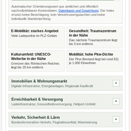
Automatischer Orientierungswert aus amtlichen und öffentlich
nachvollziehbaren Kontextdaten.
Datenbasis und Gewichtung
. Der Index
ersetzt keine Besichtigung, kein Verkehrswertgutachten und keine
individuelle Standortprüfung.
E-Mobilität: starkes Angebot
Gesundheit: Traumazentrum
in der Nähe
Viele Ladepunkte im PLZ-Gebiet.
Das nächste Traumazentrum liegt
bis 5 km entfernt.
Kulturumfeld: UNESCO-
Mobilität: hohe Pkw-Dichte
Welterbe in der Nähe
Der Pkw-Bestand liegt bei rund 811
je 1.000 Einwohner.
Grenzen des Römischen Reiches
liegt bis 25 km entfernt.
Immobilien & Wohnungsmarkt
Digitale Infrastruktur, Energieanlagen, Regionale Kaufkraft
Erreichbarkeit & Versorgung
Ladeinfrastruktur, Gesundheitsversorgung, Heliport-Umfeld
Verkehr, Sicherheit & Lärm
Bundesfernstraßen-Verkehr, Flughafenumfeld, Motorisierung