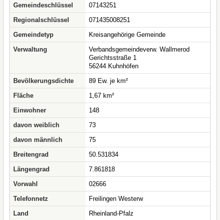
Gemeindeschlüssel
07143251
Regionalschlüssel
071435008251
Gemeindetyp
Kreisangehörige Gemeinde
Verwaltung
Verbandsgemeindeverw. Wallmerod
Gerichtsstraße 1
56244 Kuhnhöfen
Bevölkerungsdichte
89 Ew. je km²
Fläche
1,67 km²
Einwohner
148
davon weiblich
73
davon männlich
75
Breitengrad
50.531834
Längengrad
7.861818
Vorwahl
02666
Telefonnetz
Freilingen Westerw
Land
Rheinland-Pfalz