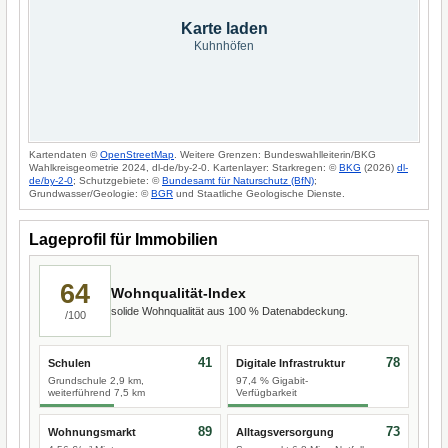
Karte laden
Kuhnhöfen
Kartendaten ©
OpenStreetMap
. Weitere Grenzen: Bundeswahlleiterin/BKG
Wahlkreisgeometrie 2024, dl-de/by-2-0. Kartenlayer: Starkregen: ©
BKG
(2026)
dl-
de/by-2-0
; Schutzgebiete: ©
Bundesamt für Naturschutz (BfN)
;
Grundwasser/Geologie: ©
BGR
und Staatliche Geologische Dienste.
Lageprofil für Immobilien
64
Wohnqualität-Index
solide Wohnqualität aus 100 % Datenabdeckung.
/100
41
78
Schulen
Digitale Infrastruktur
Grundschule 2,9 km,
97,4 % Gigabit-
weiterführend 7,5 km
Verfügbarkeit
89
73
Wohnungsmarkt
Alltagsversorgung