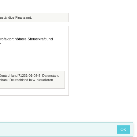
zuständige Finanzamt.
rofaktor: höhere Steuerkraft und
e.
Deutschland 71231-01-03-5, Datenstand
nbank Deutschland bzw. aktuelleren
OK
Straßenindex
Valid CSS