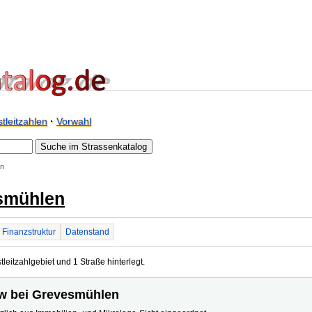
tleitzahlen
·
Vorwahl
en
smühlen
Finanzstruktur
Datenstand
eitzahlgebiet und 1 Straße hinterlegt.
ow bei Grevesmühlen