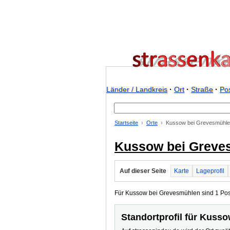
Länder / Landkreis
·
Ort
·
Straße
·
Pos
Startseite
Orte
Kussow bei Grevesmühl
Kussow bei Greve
Auf dieser Seite
Karte
Lageprofil
Für Kussow bei Grevesmühlen sind 1 Postl
Standortprofil für Kuss