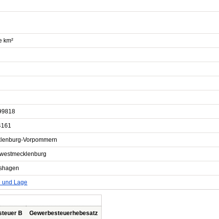
e km²
99818
4161
lenburg-Vorpommern
westmecklenburg
shagen
e und Lage
steuer B
Gewerbesteuerhebesatz