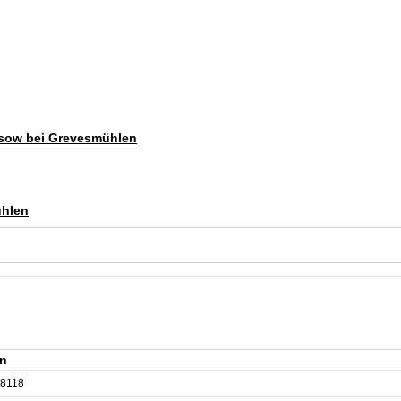
ussow bei Grevesmühlen
ühlen
en
8118