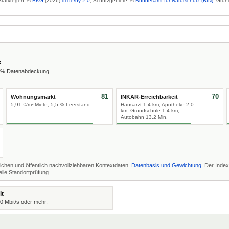
 Starkregen: ©
BKG
(2026)
dl-de/by-2-0
; Schutzgebiete: ©
Bundesamt für Naturschutz (BfN)
; Grun
x
6 % Datenabdeckung.
81
70
Wohnungsmarkt
INKAR-Erreichbarkeit
5,91 €/m² Miete, 5,5 % Leerstand
Hausarzt 1,4 km, Apotheke 2,0
km, Grundschule 1,4 km,
Autobahn 13,2 Min.
ichen und öffentlich nachvollziehbaren Kontextdaten.
Datenbasis und Gewichtung
. Der Index
lle Standortprüfung.
it
00 Mbit/s oder mehr.