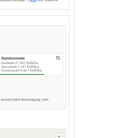
dwasser/Geologie: ©
BGR
und Staatliche
71
Standortmarkt
Kaufkraft 27.307 EUR/Ew.,
Steuerkraft 1.167 EUR/Ew.,
Einzelhandel 8.827 EUR/Ew.
 ersetzt keine Besichtigung, kein