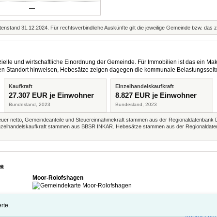
—
enstand 31.12.2024. Für rechtsverbindliche Auskünfte gilt die jeweilige Gemeinde bzw. das 
elle und wirtschaftliche Einordnung der Gemeinde. Für Immobilien ist das ein Mak
eren Standort hinweisen, Hebesätze zeigen dagegen die kommunale Belastungsseit
Kaufkraft
Einzelhandelskaufkraft
27.307 EUR je Einwohner
8.827 EUR je Einwohner
Bundesland, 2023
Bundesland, 2023
r netto, Gemeindeanteile und Steuereinnahmekraft stammen aus der Regionaldatenbank 
 Einzelhandelskaufkraft stammen aus BBSR INKAR. Hebesätze stammen aus der Regionaldate
de
Moor-Rolofshagen
rte.
Impressum