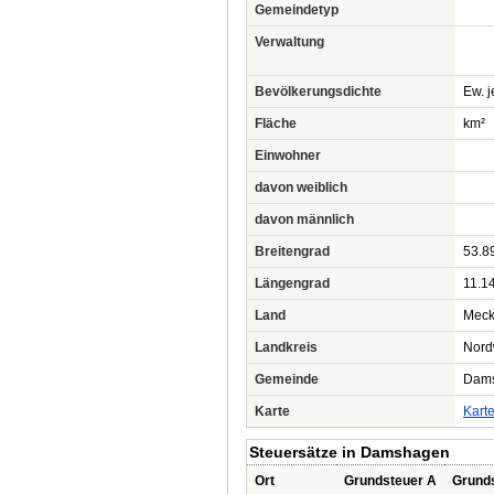
Gemeindetyp
Verwaltung
Bevölkerungsdichte
Ew. j
Fläche
km²
Einwohner
davon weiblich
davon männlich
Breitengrad
53.8
Längengrad
11.1
Land
Meck
Landkreis
Nord
Gemeinde
Dam
Karte
Kart
Steuersätze in Damshagen
Ort
Grundsteuer A
Grund