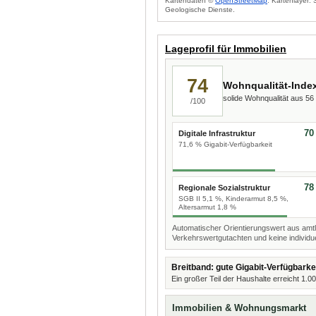
Kartendaten ©
OpenStreetMap
. Kartenlayer:
Geologische Dienste.
Lageprofil für Immobilien
74
Wohnqualität-Inde
solide Wohnqualität aus 5
/100
70
Digitale Infrastruktur
71,6 % Gigabit-Verfügbarkeit
78
Regionale Sozialstruktur
SGB II 5,1 %, Kinderarmut 8,5 %,
Altersarmut 1,8 %
Automatischer Orientierungswert aus amtl
Verkehrswertgutachten und keine individue
Breitband: gute Gigabit-Verfügbarke
Ein großer Teil der Haushalte erreicht 1.0
Immobilien & Wohnungsmarkt