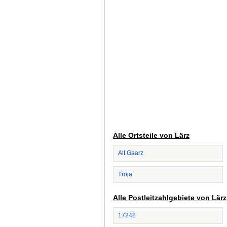
Alle Ortsteile von Lärz
Alt Gaarz
Troja
Alle Postleitzahlgebiete von Lärz
17248