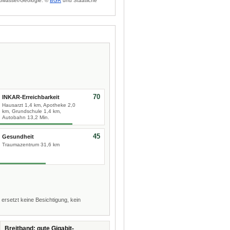
dwasser/Geologie: ©
BGR
und Staatliche
70
INKAR-Erreichbarkeit
Hausarzt 1,4 km, Apotheke 2,0
km, Grundschule 1,4 km,
Autobahn 13,2 Min.
45
Gesundheit
Traumazentrum 31,6 km
 ersetzt keine Besichtigung, kein
Breitband: gute Gigabit-