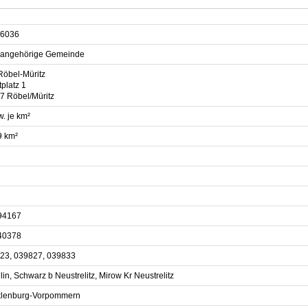
6036
sangehörige Gemeinde
Röbel-Müritz
platz 1
7 Röbel/Müritz
. je km²
9 km²
94167
40378
23, 039827, 039833
in, Schwarz b Neustrelitz, Mirow Kr Neustrelitz
lenburg-Vorpommern