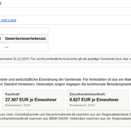
z
e und Lage
B
Gewerbesteuerhebesatz
—
enstand 31.12.2024. Für rechtsverbindliche Auskünfte gilt die jeweilige Gemeinde bzw. das 
elle und wirtschaftliche Einordnung der Gemeinde. Für Immobilien ist das ein Mak
eren Standort hinweisen, Hebesätze zeigen dagegen die kommunale Belastungsseit
Kaufkraft
Einzelhandelskaufkraft
27.307 EUR je Einwohner
8.827 EUR je Einwohner
Bundesland, 2023
Bundesland, 2023
r netto, Gemeindeanteile und Steuereinnahmekraft stammen aus der Regionaldatenbank 
 Einzelhandelskaufkraft stammen aus BBSR INKAR. Hebesätze stammen aus der Regionaldate