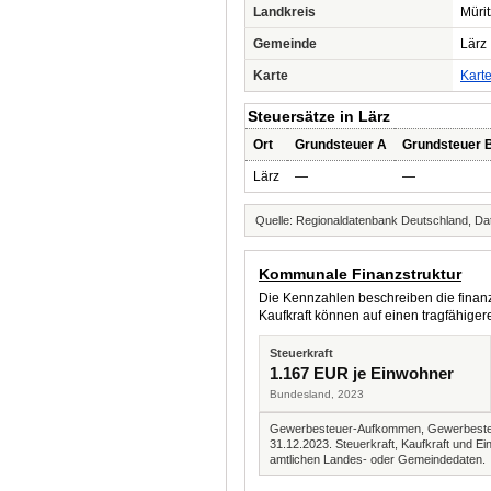
Landkreis
Mürit
Gemeinde
Lärz
Karte
Kart
Steuersätze in Lärz
Ort
Grundsteuer A
Grundsteuer 
Lärz
—
—
Quelle: Regionaldatenbank Deutschland, Dat
Kommunale Finanzstruktur
Die Kennzahlen beschreiben die finanzi
Kaufkraft können auf einen tragfähig
Steuerkraft
1.167 EUR je Einwohner
Bundesland, 2023
Gewerbesteuer-Aufkommen, Gewerbesteue
31.12.2023. Steuerkraft, Kaufkraft und
amtlichen Landes- oder Gemeindedaten.