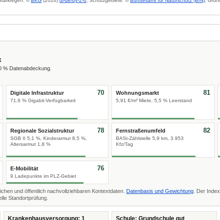
 Starkregen: ©
BKG
(2026)
dl-de/by-2-0
; Schutzgebiete: ©
Bundesamt für Naturschutz (BfN)
; Grun
x
00 % Datenabdeckung.
70
81
Digitale Infrastruktur
Wohnungsmarkt
71,6 % Gigabit-Verfügbarkeit
5,91 €/m² Miete, 5,5 % Leerstand
78
82
Regionale Sozialstruktur
Fernstraßenumfeld
SGB II 5,1 %, Kinderarmut 8,5 %,
BASt-Zählstelle 5,9 km, 3.953
Altersarmut 1,8 %
Kfz/Tag
76
E-Mobilität
9 Ladepunkte im PLZ-Gebiet
ichen und öffentlich nachvollziehbaren Kontextdaten.
Datenbasis und Gewichtung
. Der Index
lle Standortprüfung.
Krankenhausversorgung: 1
Schule: Grundschule gut