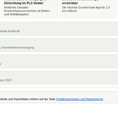
Einrichtung im PLZ-Gebiet
erreichbar
Amtliches Destatis-
Die nächste Grundschule liegt bis 1,5
Krankenhausverzeichnis mit Betten-
km entfernt.
und Notfallangaben.
ionale Kaufkraft
ng, Krankenhausversorgung
g
ensus 2022
tände und Importdaten stehen auf der Seite
Quellennachweise und Datenimporte
.