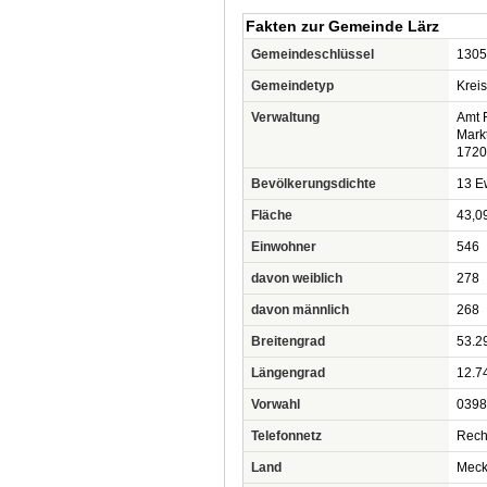
Fakten zur Gemeinde Lärz
Gemeindeschlüssel
1305
Gemeindetyp
Krei
Verwaltung
Amt 
Markt
1720
Bevölkerungsdichte
13 Ew
Fläche
43,0
Einwohner
546
davon weiblich
278
davon männlich
268
Breitengrad
53.2
Längengrad
12.7
Vorwahl
0398
Telefonnetz
Rechl
Land
Meck