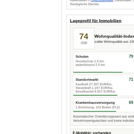
Kartendaten ©
OpenStreetMap
. Kartenlayer:
Geologische Dienste.
Lageprofil für Immobilien
74
Wohnqualität-Inde
solide Wohnqualität aus 1
/100
79
Schulen
Grundschule 1,5 km,
weiterführend 2,0 km
71
Standortmarkt
Kaufkraft 27.307 EUR/Ew.,
Steuerkraft 1.167 EUR/Ew.,
Einzelhandel 8.827 EUR/Ew.
69
Krankenhausversorgung
1 Einrichtung, 103 Betten (PLZ)
Automatischer Orientierungswert aus amtl
Verkehrswertgutachten und keine individue
E-Mobilität: vorhanden