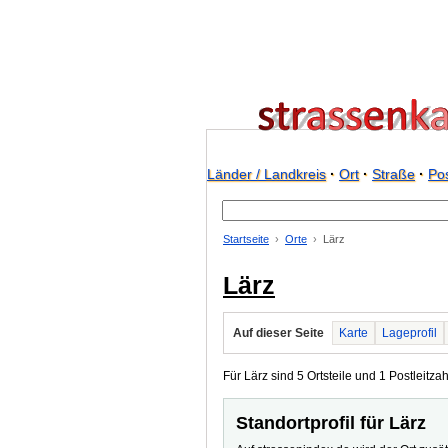
Länder / Landkreis
·
Ort
·
Straße
·
Pos
Startseite
Orte
Lärz
Lärz
Auf dieser Seite
Karte
Lageprofil
Für Lärz sind 5 Ortsteile und 1 Postleitzah
Standortprofil für Lärz