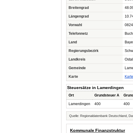
Breitengrad
48.0
Längengrad
10.7
Vorwahl
0824
Telefonnetz
Buch
Land
Baye
Regierungsbezirk
Sch
Landkreis
Osta
Gemeinde
Lame
Karte
Kart
Steuersätze in Lamerdingen
Ort
Grundsteuer A
Grun
Lamerdingen
400
400
Quelle: Regionaldatenbank Deutschland, Dat
Kommunale Finanzstruktur