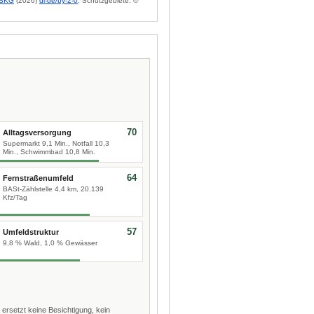
BKG
(2026)
dl-de/by-2-0
; Schutzgebiete: ©
70
Alltagsversorgung
Supermarkt 9,1 Min., Notfall 10,3
Min., Schwimmbad 10,8 Min.
64
Fernstraßenumfeld
BASt-Zählstelle 4,4 km, 20.139
Kfz/Tag
57
Umfeldstruktur
9,8 % Wald, 1,0 % Gewässer
 ersetzt keine Besichtigung, kein