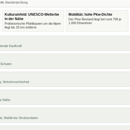
lle Standortprüfung.
Kulturumfeld: UNESCO-Welterbe
Mobilität: hohe Pkw-Dichte
in der Nähe
Der Pkw-Bestand liegt bei rund 708 je
1.000 Einwohner.
Prähistorische Pfahlbauten um die Alpen
liegt bis 25 km entfernt.
ionale Kaufkraft
 Schulen
, Verkehrssicherheit
te Nähe
e, Wahlkreis-Strukturdaten