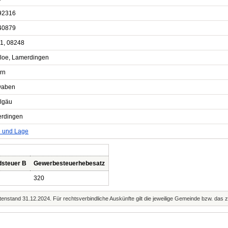
92316
40879
1, 08248
loe, Lamerdingen
rn
waben
llgäu
rdingen
e und Lage
dsteuer B
Gewerbesteuerhebesatz
320
enstand 31.12.2024. Für rechtsverbindliche Auskünfte gilt die jeweilige Gemeinde bzw. das 