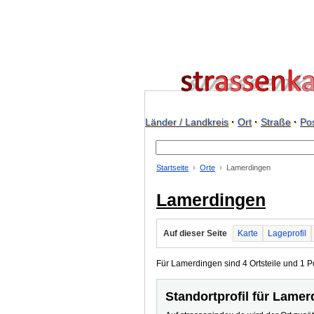
Länder / Landkreis
·
Ort
·
Straße
·
Pos
Startseite
Orte
Lamerdingen
Lamerdingen
Auf dieser Seite
Karte
Lageprofil
Für Lamerdingen sind 4 Ortsteile und 1 Pos
Standortprofil für Lame