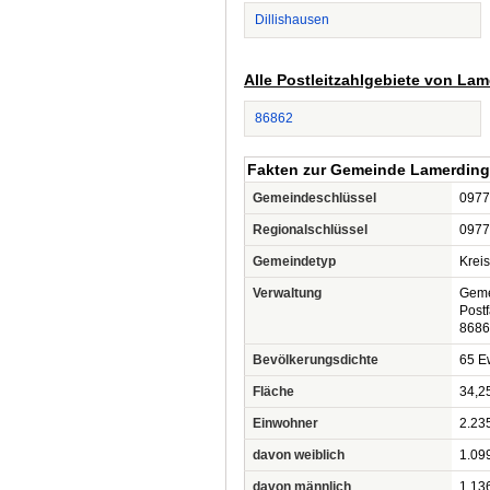
Dillishausen
Alle Postleitzahlgebiete von La
86862
Fakten zur Gemeinde Lamerdin
Gemeindeschlüssel
0977
Regionalschlüssel
0977
Gemeindetyp
Krei
Verwaltung
Geme
Post
8686
Bevölkerungsdichte
65 Ew
Fläche
34,2
Einwohner
2.23
davon weiblich
1.09
davon männlich
1.13