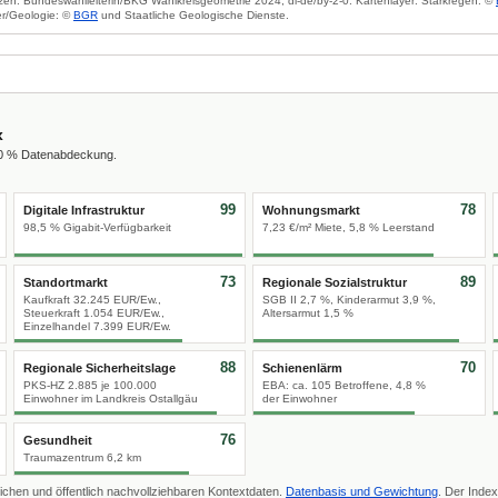
zen: Bundeswahlleiterin/BKG Wahlkreisgeometrie 2024, dl-de/by-2-0. Kartenlayer: Starkregen: ©
r/Geologie: ©
BGR
und Staatliche Geologische Dienste.
x
00 % Datenabdeckung.
99
78
Digitale Infrastruktur
Wohnungsmarkt
98,5 % Gigabit-Verfügbarkeit
7,23 €/m² Miete, 5,8 % Leerstand
73
89
Standortmarkt
Regionale Sozialstruktur
Kaufkraft 32.245 EUR/Ew.,
SGB II 2,7 %, Kinderarmut 3,9 %,
Steuerkraft 1.054 EUR/Ew.,
Altersarmut 1,5 %
Einzelhandel 7.399 EUR/Ew.
88
70
Regionale Sicherheitslage
Schienenlärm
PKS-HZ 2.885 je 100.000
EBA: ca. 105 Betroffene, 4,8 %
Einwohner im Landkreis Ostallgäu
der Einwohner
76
Gesundheit
Traumazentrum 6,2 km
ichen und öffentlich nachvollziehbaren Kontextdaten.
Datenbasis und Gewichtung
. Der Index