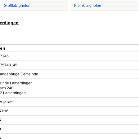
Großkitzighofen
Kleinkitzighofen
merdingen
gen
7145
75748145
sangehörige Gemeinde
inde Lamerdingen
fach 240
2 Lamerdingen
. je km²
5 km²
5
9
6