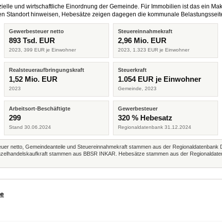
elle und wirtschaftliche Einordnung der Gemeinde. Für Immobilien ist das ein Mak
eren Standort hinweisen, Hebesätze zeigen dagegen die kommunale Belastungsseit
Gewerbesteuer netto
Steuereinnahmekraft
893 Tsd. EUR
2,96 Mio. EUR
2023, 399 EUR je Einwohner
2023, 1.323 EUR je Einwohner
Realsteueraufbringungskraft
Steuerkraft
1,52 Mio. EUR
1.054 EUR je Einwohner
2023
Gemeinde, 2023
Arbeitsort-Beschäftigte
Gewerbesteuer
299
320 % Hebesatz
Stand 30.06.2024
Regionaldatenbank 31.12.2024
r netto, Gemeindeanteile und Steuereinnahmekraft stammen aus der Regionaldatenbank 
 Einzelhandelskaufkraft stammen aus BBSR INKAR. Hebesätze stammen aus der Regionaldate
de