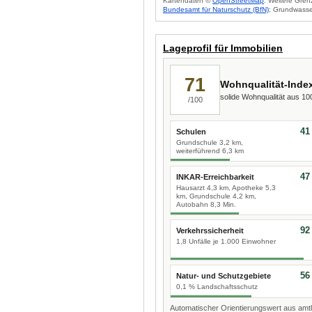
Kartendaten ©
OpenStreetMap
. Weitere Gren
Bundesamt für Naturschutz (BfN)
; Grundwasse
Lageprofil für Immobilien
71
Wohnqualität-Inde
solide Wohnqualität aus 1
/100
41
Schulen
Grundschule 3,2 km,
weiterführend 6,3 km
47
INKAR-Erreichbarkeit
Hausarzt 4,3 km, Apotheke 5,3
km, Grundschule 4,2 km,
Autobahn 8,3 Min.
92
Verkehrssicherheit
1,8 Unfälle je 1.000 Einwohner
56
Natur- und Schutzgebiete
0,1 % Landschaftsschutz
Automatischer Orientierungswert aus amtl