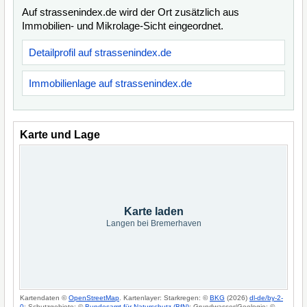
Auf strassenindex.de wird der Ort zusätzlich aus
Immobilien- und Mikrolage-Sicht eingeordnet.
Detailprofil auf strassenindex.de
Immobilienlage auf strassenindex.de
Karte und Lage
Karte laden
Langen bei Bremerhaven
Kartendaten ©
OpenStreetMap
. Kartenlayer: Starkregen: ©
BKG
(2026)
dl-de/by-2-
0
; Schutzgebiete: ©
Bundesamt für Naturschutz (BfN)
; Grundwasser/Geologie: ©