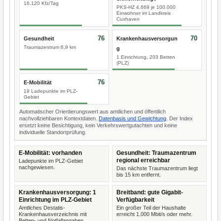
16.120 Kfz/Tag
PKS-HZ 4.669 je 100.000
Einwohner im Landkreis
Cuxhaven
76
70
Gesundheit
Krankenhausversorgun
Traumazentrum 6,9 km
g
1 Einrichtung, 203 Betten
(PLZ)
76
E-Mobilität
19 Ladepunkte im PLZ-
Gebiet
Automatischer Orientierungswert aus amtlichen und öffentlich
nachvollziehbaren Kontextdaten.
Datenbasis und Gewichtung
. Der Index
ersetzt keine Besichtigung, kein Verkehrswertgutachten und keine
individuelle Standortprüfung.
E-Mobilität: vorhanden
Gesundheit: Traumazentrum
regional erreichbar
Ladepunkte im PLZ-Gebiet
nachgewiesen.
Das nächste Traumazentrum liegt
bis 15 km entfernt.
Krankenhausversorgung: 1
Breitband: gute Gigabit-
Einrichtung im PLZ-Gebiet
Verfügbarkeit
Amtliches Destatis-
Ein großer Teil der Haushalte
Krankenhausverzeichnis mit
erreicht 1.000 Mbit/s oder mehr.
Betten- und Notfallangaben.