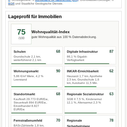
BGR
und Staatliche Geologische Dienste.
Lageprofil für Immobilien
75
Wohnqualität-Index
gute Wohnqualität aus 100 % Datenabdeckung.
/100
68
87
Schulen
Digitale Infrastruktur
Grundschule 2,1 km,
86,1 % Gigabit-
weiterführend 2,1 km
Verfügbarkeit
90
62
Wohnungsmarkt
INKAR-Erreichbarkeit
5,86 €/m² Miete, 4,2 %
Hausarzt 1,7 km, Apotheke
Leerstand
2,5 km, Grundschule 1,6
km, Autobahn 11,5 Min.
68
63
Standortmarkt
Regionale Sozialstruktur
Kaufkraft 29.773 EUR/Ew.,
SGB II 7,5 %, Kinderarmut
Steuerkraft 894 EUR/Ew.,
12,1 %, Altersarmut 2,3 %
Einzelhandel 8.827
EUR/Ew.
70
78
Fernstraßenumfeld
Regionale
BASt-Zählstelle 1,8 km,
Sicherheitslage