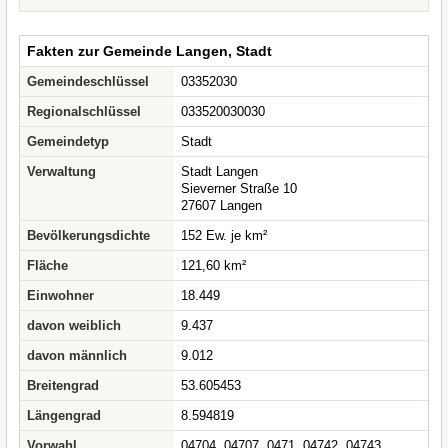
Fakten zur Gemeinde Langen, Stadt
Gemeindeschlüssel
03352030
Regionalschlüssel
033520030030
Gemeindetyp
Stadt
Verwaltung
Stadt Langen
Sieverner Straße 10
27607 Langen
Bevölkerungsdichte
152 Ew. je km²
Fläche
121,60 km²
Einwohner
18.449
davon weiblich
9.437
davon männlich
9.012
Breitengrad
53.605453
Längengrad
8.594819
Vorwahl
04704, 04707, 0471, 04742, 04743