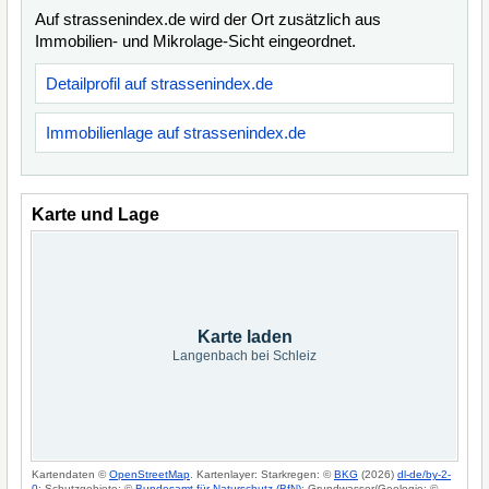
Auf strassenindex.de wird der Ort zusätzlich aus
Immobilien- und Mikrolage-Sicht eingeordnet.
Detailprofil auf strassenindex.de
Immobilienlage auf strassenindex.de
Karte und Lage
Karte laden
Langenbach bei Schleiz
Kartendaten ©
OpenStreetMap
. Kartenlayer: Starkregen: ©
BKG
(2026)
dl-de/by-2-
0
; Schutzgebiete: ©
Bundesamt für Naturschutz (BfN)
; Grundwasser/Geologie: ©