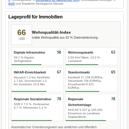
BGR
und Staatliche Geologische Dienste.
Lageprofil für Immobilien
66
Wohnqualität-Index
solide Wohnqualität aus 62 % Datenabdeckung.
/100
58
63
Digitale Infrastruktur
Wohnungsmarkt
59,2 % Gigabit-
4,50 €/m² Miete, 13,0 %
Verfügbarkeit
Leerstand
67
65
INKAR-Erreichbarkeit
Standortmarkt
Hausarzt 1,3 km, Apotheke
Kaufkraft 27.156 EUR/Ew.,
1,7 km, Grundschule 1,3
Steuerkraft 708 EUR/Ew.,
km, Autobahn 10,9 Min.
Einzelhandel 8.421
EUR/Ew.
78
78
Regionale Sozialstruktur
Regionale
SGB II 7,0 %, Kinderarmut
Sicherheitslage
9,7 %, Altersarmut 1,1 %
PKS-HZ 5.337 je 100.000
Einwohner im Landkreis
Vogtlandkreis
Automatischer Orientierungswert aus amtlichen und öffentlich