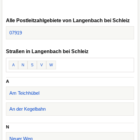
Alle Postleitzahlgebiete von Langenbach bei Schleiz
07919
Straßen in Langenbach bei Schleiz
A
N
S
V
W
A
Am Teichhübel
An der Kegelbahn
N
Neuer Weg