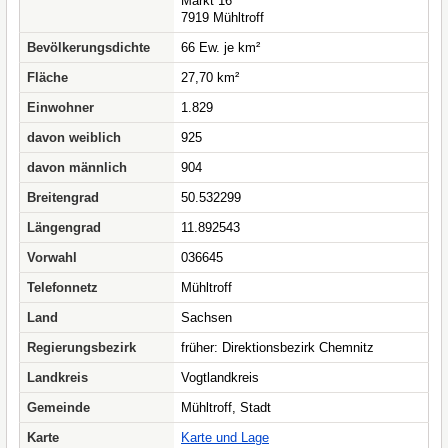
Markt 16
7919 Mühltroff
Bevölkerungsdichte
66 Ew. je km²
Fläche
27,70 km²
Einwohner
1.829
davon weiblich
925
davon männlich
904
Breitengrad
50.532299
Längengrad
11.892543
Vorwahl
036645
Telefonnetz
Mühltroff
Land
Sachsen
Regierungsbezirk
früher: Direktionsbezirk Chemnitz
Landkreis
Vogtlandkreis
Gemeinde
Mühltroff, Stadt
Karte
Karte und Lage