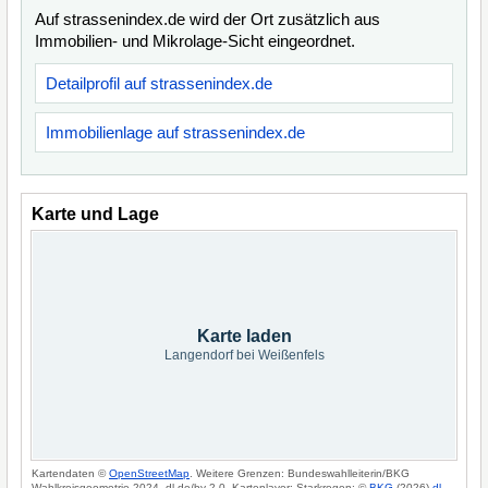
Auf strassenindex.de wird der Ort zusätzlich aus
Immobilien- und Mikrolage-Sicht eingeordnet.
Detailprofil auf strassenindex.de
Immobilienlage auf strassenindex.de
Karte und Lage
Karte laden
Langendorf bei Weißenfels
Kartendaten ©
OpenStreetMap
. Weitere Grenzen: Bundeswahlleiterin/BKG
Wahlkreisgeometrie 2024, dl-de/by-2-0. Kartenlayer: Starkregen: ©
BKG
(2026)
dl-