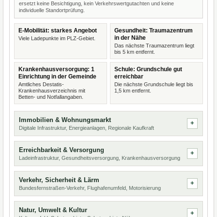
ersetzt keine Besichtigung, kein Verkehrswertgutachten und keine
individuelle Standortprüfung.
E-Mobilität: starkes Angebot
Gesundheit: Traumazentrum
in der Nähe
Viele Ladepunkte im PLZ-Gebiet.
Das nächste Traumazentrum liegt
bis 5 km entfernt.
Krankenhausversorgung: 1
Schule: Grundschule gut
Einrichtung in der Gemeinde
erreichbar
Amtliches Destatis-
Die nächste Grundschule liegt bis
Krankenhausverzeichnis mit
1,5 km entfernt.
Betten- und Notfallangaben.
Immobilien & Wohnungsmarkt
Digitale Infrastruktur, Energieanlagen, Regionale Kaufkraft
Erreichbarkeit & Versorgung
Ladeinfrastruktur, Gesundheitsversorgung, Krankenhausversorgung
Verkehr, Sicherheit & Lärm
Bundesfernstraßen-Verkehr, Flughafenumfeld, Motorisierung
Natur, Umwelt & Kultur