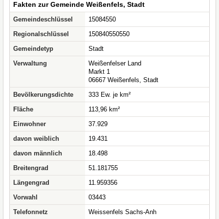
Fakten zur Gemeinde Weißenfels, Stadt
Gemeindeschlüssel
15084550
Regionalschlüssel
150840550550
Gemeindetyp
Stadt
Verwaltung
Weißenfelser Land
Markt 1
06667 Weißenfels, Stadt
Bevölkerungsdichte
333 Ew. je km²
Fläche
113,96 km²
Einwohner
37.929
davon weiblich
19.431
davon männlich
18.498
Breitengrad
51.181755
Längengrad
11.959356
Vorwahl
03443
Telefonnetz
Weissenfels Sachs-Anh