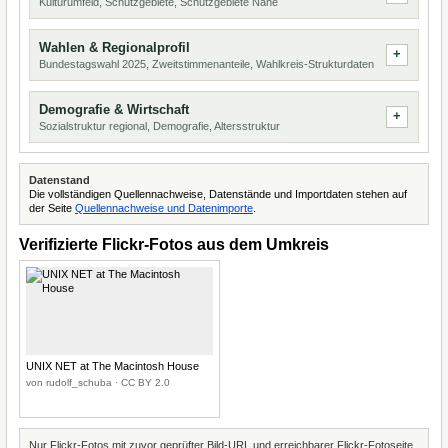
Kulturumfeld, Schutzgebiete, Schutzgebiete Nähe
Wahlen & Regionalprofil
Bundestagswahl 2025, Zweitstimmenanteile, Wahlkreis-Strukturdaten
Demografie & Wirtschaft
Sozialstruktur regional, Demografie, Altersstruktur
Datenstand
Die vollständigen Quellennachweise, Datenstände und Importdaten stehen auf
der Seite
Quellennachweise und Datenimporte
.
Verifizierte Flickr-Fotos aus dem Umkreis
UNIX NET at The Macintosh House
von rudolf_schuba · CC BY 2.0
Nur Flickr-Fotos mit zuvor geprüfter Bild-URL und erreichbarer Flickr-Fotoseite