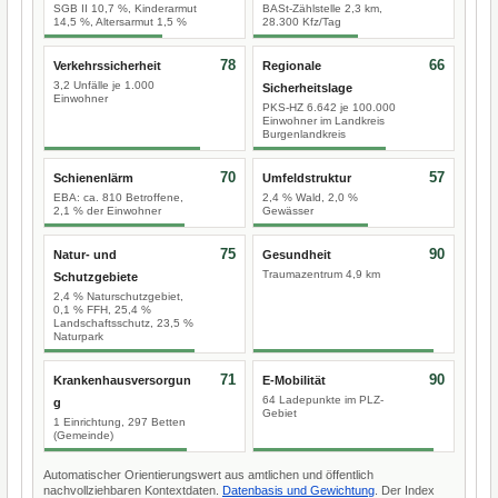
SGB II 10,7 %, Kinderarmut
BASt-Zählstelle 2,3 km,
14,5 %, Altersarmut 1,5 %
28.300 Kfz/Tag
78
66
Verkehrssicherheit
Regionale
3,2 Unfälle je 1.000
Sicherheitslage
Einwohner
PKS-HZ 6.642 je 100.000
Einwohner im Landkreis
Burgenlandkreis
70
57
Schienenlärm
Umfeldstruktur
EBA: ca. 810 Betroffene,
2,4 % Wald, 2,0 %
2,1 % der Einwohner
Gewässer
75
90
Natur- und
Gesundheit
Traumazentrum 4,9 km
Schutzgebiete
2,4 % Naturschutzgebiet,
0,1 % FFH, 25,4 %
Landschaftsschutz, 23,5 %
Naturpark
71
90
Krankenhausversorgun
E-Mobilität
64 Ladepunkte im PLZ-
g
Gebiet
1 Einrichtung, 297 Betten
(Gemeinde)
Automatischer Orientierungswert aus amtlichen und öffentlich
nachvollziehbaren Kontextdaten.
Datenbasis und Gewichtung
. Der Index