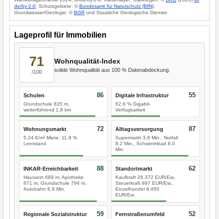
de/by-2-0
; Schutzgebiete: ©
Bundesamt für Naturschutz (BfN)
;
Grundwasser/Geologie: ©
BGR
und Staatliche Geologische Dienste.
Lageprofil für Immobilien
71
Wohnqualität-Index
solide Wohnqualität aus 100 % Datenabdeckung.
/100
86
55
Schulen
Digitale Infrastruktur
Grundschule 835 m,
62,6 % Gigabit-
weiterführend 1,8 km
Verfügbarkeit
72
87
Wohnungsmarkt
Alltagsversorgung
5,24 €/m² Miete, 11,9 %
Supermarkt 3,8 Min., Notfall
Leerstand
8,2 Min., Schwimmbad 8,0
Min.
88
62
INKAR-Erreichbarkeit
Standortmarkt
Hausarzt 689 m, Apotheke
Kaufkraft 26.372 EUR/Ew.,
871 m, Grundschule 794 m,
Steuerkraft 997 EUR/Ew.,
Autobahn 6,9 Min.
Einzelhandel 8.450
EUR/Ew.
59
52
Regionale Sozialstruktur
Fernstraßenumfeld