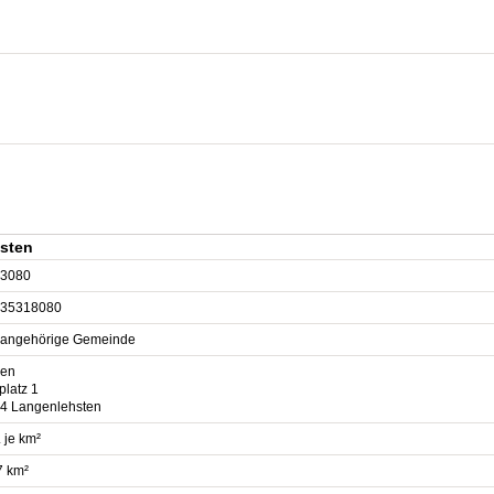
sten
3080
35318080
sangehörige Gemeinde
en
platz 1
4 Langenlehsten
 je km²
7 km²