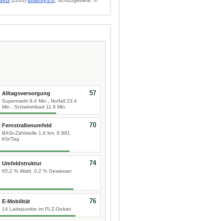
BKG
(2026)
dl-de/by-2-0
; Schutzgebiete: ©
57
Alltagsversorgung
Supermarkt 9,4 Min., Notfall 23,4
Min., Schwimmbad 11,9 Min.
70
Fernstraßenumfeld
BASt-Zählstelle 1,6 km, 8.881
Kfz/Tag
74
Umfeldstruktur
65,2 % Wald, 0,2 % Gewässer
76
E-Mobilität
14 Ladepunkte im PLZ-Gebiet