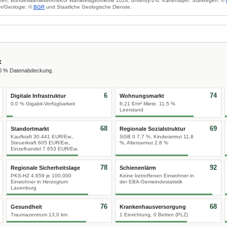
zen: Bundeswahlleiterin/BKG Wahlkreisgeometrie 2024, dl-de/by-2-0. Kartenlayer: Starkregen: ©
r/Geologie: ©
BGR
und Staatliche Geologische Dienste.
x
00 % Datenabdeckung.
6
74
Digitale Infrastruktur
Wohnungsmarkt
0,0 % Gigabit-Verfügbarkeit
6,21 €/m² Miete, 11,5 %
Leerstand
68
69
Standortmarkt
Regionale Sozialstruktur
Kaufkraft 30.441 EUR/Ew.,
SGB II 7,7 %, Kinderarmut 11,8
Steuerkraft 605 EUR/Ew.,
%, Altersarmut 2,8 %
Einzelhandel 7.653 EUR/Ew.
78
92
Regionale Sicherheitslage
Schienenlärm
PKS-HZ 4.659 je 100.000
Keine betroffenen Einwohner in
Einwohner in Herzogtum
der EBA-Gemeindestatistik
Lauenburg
76
68
Gesundheit
Krankenhausversorgung
Traumazentrum 13,0 km
1 Einrichtung, 0 Betten (PLZ)