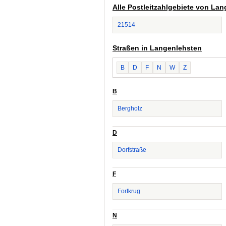
Alle Postleitzahlgebiete von La
21514
Straßen in Langenlehsten
B
D
F
N
W
Z
B
Bergholz
D
Dorfstraße
F
Fortkrug
N