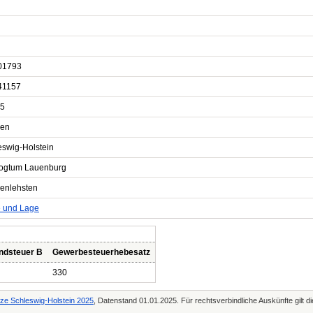
01793
41157
5
en
eswig-Holstein
ogtum Lauenburg
enlehsten
e und Lage
ndsteuer B
Gewerbesteuerhebesatz
330
tze Schleswig-Holstein 2025
, Datenstand 01.01.2025. Für rechtsverbindliche Auskünfte gilt 