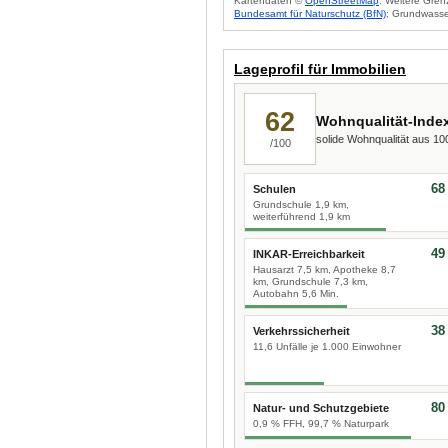
Kartendaten ©
OpenStreetMap
. Weitere Gren
Bundesamt für Naturschutz (BfN)
; Grundwasse
Lageprofil für Immobilien
62
Wohnqualität-Inde
solide Wohnqualität aus 1
/100
68
Schulen
Grundschule 1,9 km,
weiterführend 1,9 km
49
INKAR-Erreichbarkeit
Hausarzt 7,5 km, Apotheke 8,7
km, Grundschule 7,3 km,
Autobahn 5,6 Min.
38
Verkehrssicherheit
11,6 Unfälle je 1.000 Einwohner
80
Natur- und Schutzgebiete
0,9 % FFH, 99,7 % Naturpark