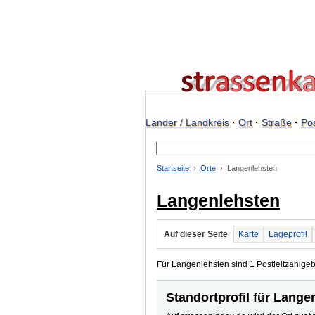
Länder / Landkreis
·
Ort
·
Straße
·
Pos
Startseite
Orte
Langenlehsten
Langenlehsten
Auf dieser Seite
Karte
Lageprofil
Für Langenlehsten sind 1 Postleitzahlgebi
Standortprofil für Lange