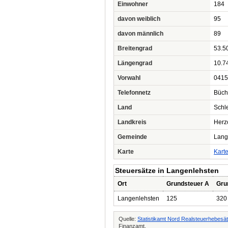
Einwohner
184
davon weiblich
95
davon männlich
89
Breitengrad
53.5
Längengrad
10.7
Vorwahl
0415
Telefonnetz
Büch
Land
Schl
Landkreis
Herz
Gemeinde
Lang
Karte
Kart
Steuersätze in Langenlehsten
Ort
Grundsteuer A
Gru
Langenlehsten
125
320
Quelle:
Statistikamt Nord Realsteuerhebesä
Finanzamt.