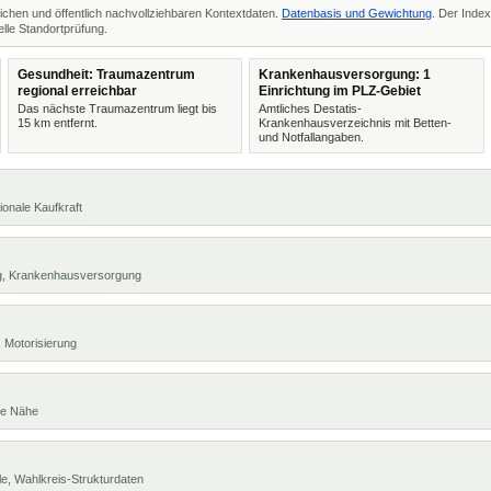
ichen und öffentlich nachvollziehbaren Kontextdaten.
Datenbasis und Gewichtung
. Der Index
lle Standortprüfung.
Gesundheit: Traumazentrum
Krankenhausversorgung: 1
regional erreichbar
Einrichtung im PLZ-Gebiet
Das nächste Traumazentrum liegt bis
Amtliches Destatis-
15 km entfernt.
Krankenhausverzeichnis mit Betten-
und Notfallangaben.
ionale Kaufkraft
ng, Krankenhausversorgung
 Motorisierung
te Nähe
e, Wahlkreis-Strukturdaten