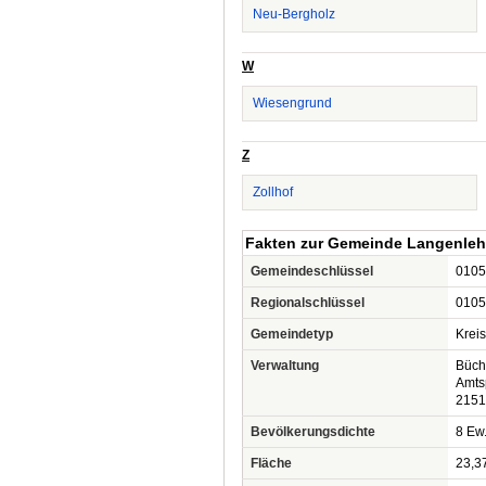
Neu-Bergholz
W
Wiesengrund
Z
Zollhof
Fakten zur Gemeinde Langenleh
Gemeindeschlüssel
0105
Regionalschlüssel
0105
Gemeindetyp
Krei
Verwaltung
Büch
Amts
2151
Bevölkerungsdichte
8 Ew.
Fläche
23,3