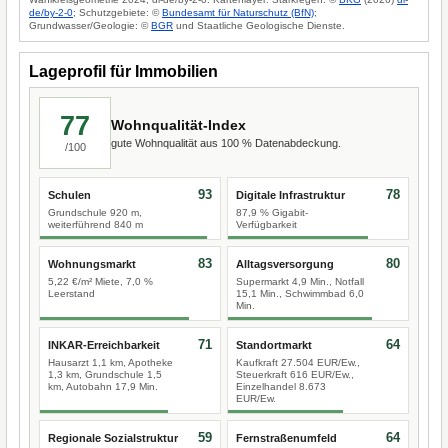
de/by-2-0
; Schutzgebiete: ©
Bundesamt für Naturschutz (BfN)
;
Grundwasser/Geologie: ©
BGR
und Staatliche Geologische Dienste.
Lageprofil für Immobilien
77
Wohnqualität-Index
gute Wohnqualität aus 100 % Datenabdeckung.
/100
93
78
Schulen
Digitale Infrastruktur
Grundschule 920 m,
87,9 % Gigabit-
weiterführend 840 m
Verfügbarkeit
83
80
Wohnungsmarkt
Alltagsversorgung
5,22 €/m² Miete, 7,0 %
Supermarkt 4,9 Min., Notfall
Leerstand
15,1 Min., Schwimmbad 6,0
Min.
71
64
INKAR-Erreichbarkeit
Standortmarkt
Hausarzt 1,1 km, Apotheke
Kaufkraft 27.504 EUR/Ew.,
1,3 km, Grundschule 1,5
Steuerkraft 616 EUR/Ew.,
km, Autobahn 17,9 Min.
Einzelhandel 8.673
EUR/Ew.
59
64
Regionale Sozialstruktur
Fernstraßenumfeld