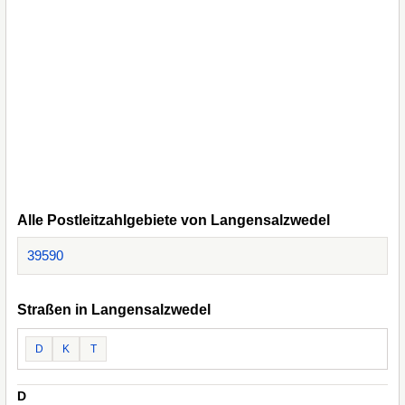
Alle Postleitzahlgebiete von Langensalzwedel
39590
Straßen in Langensalzwedel
D
K
T
D