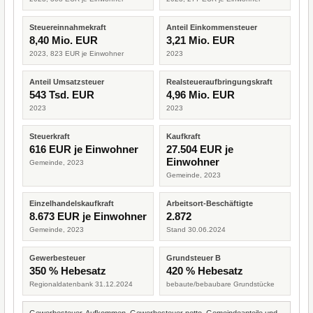
Steuereinnahmekraft
Anteil Einkommensteuer
8,40 Mio. EUR
3,21 Mio. EUR
2023, 823 EUR je Einwohner
2023
Anteil Umsatzsteuer
Realsteueraufbringungskraft
543 Tsd. EUR
4,96 Mio. EUR
2023
2023
Steuerkraft
Kaufkraft
616 EUR je Einwohner
27.504 EUR je
Einwohner
Gemeinde, 2023
Gemeinde, 2023
Einzelhandelskaufkraft
Arbeitsort-Beschäftigte
8.673 EUR je Einwohner
2.872
Gemeinde, 2023
Stand 30.06.2024
Gewerbesteuer
Grundsteuer B
350 % Hebesatz
420 % Hebesatz
Regionaldatenbank 31.12.2024
bebaute/bebaubare Grundstücke