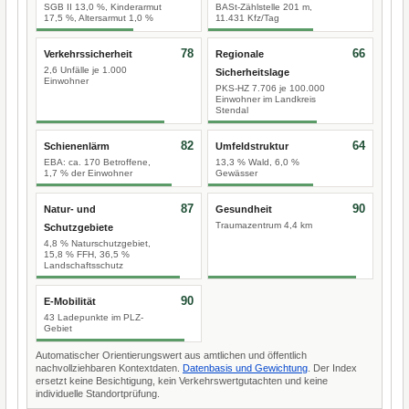
SGB II 13,0 %, Kinderarmut
BASt-Zählstelle 201 m,
17,5 %, Altersarmut 1,0 %
11.431 Kfz/Tag
78
66
Verkehrssicherheit
Regionale
2,6 Unfälle je 1.000
Sicherheitslage
Einwohner
PKS-HZ 7.706 je 100.000
Einwohner im Landkreis
Stendal
82
64
Schienenlärm
Umfeldstruktur
EBA: ca. 170 Betroffene,
13,3 % Wald, 6,0 %
1,7 % der Einwohner
Gewässer
87
90
Natur- und
Gesundheit
Traumazentrum 4,4 km
Schutzgebiete
4,8 % Naturschutzgebiet,
15,8 % FFH, 36,5 %
Landschaftsschutz
90
E-Mobilität
43 Ladepunkte im PLZ-
Gebiet
Automatischer Orientierungswert aus amtlichen und öffentlich
nachvollziehbaren Kontextdaten.
Datenbasis und Gewichtung
. Der Index
ersetzt keine Besichtigung, kein Verkehrswertgutachten und keine
individuelle Standortprüfung.