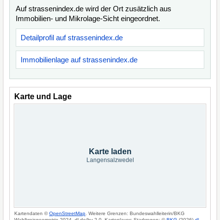
Auf strassenindex.de wird der Ort zusätzlich aus
Immobilien- und Mikrolage-Sicht eingeordnet.
Detailprofil auf strassenindex.de
Immobilienlage auf strassenindex.de
Karte und Lage
Karte laden
Langensalzwedel
Kartendaten ©
OpenStreetMap
. Weitere Grenzen: Bundeswahlleiterin/BKG
Wahlkreisgeometrie 2024, dl-de/by-2-0. Kartenlayer: Starkregen: ©
BKG
(2026)
dl-