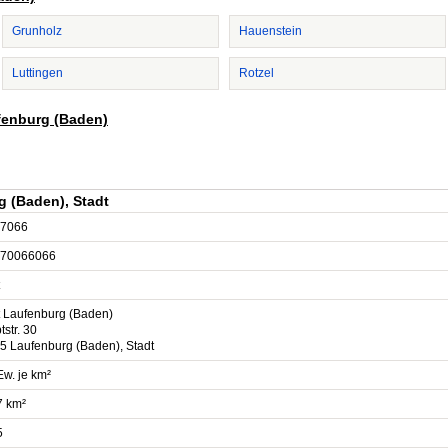
Grunholz
Hauenstein
Luttingen
Rotzel
ufenburg (Baden)
 (Baden), Stadt
7066
70066066
t Laufenburg (Baden)
str. 30
5 Laufenburg (Baden), Stadt
Ew. je km²
7 km²
5