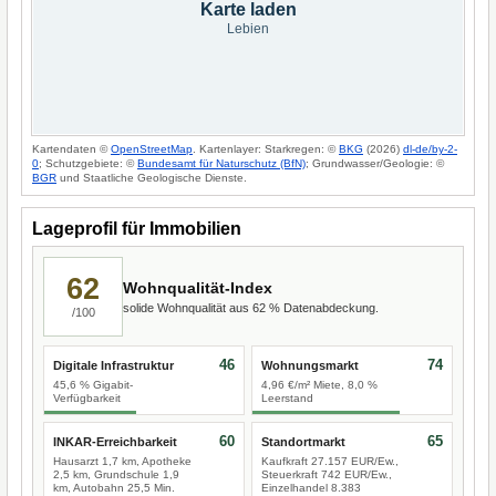
Karte laden
Lebien
Kartendaten ©
OpenStreetMap
. Kartenlayer: Starkregen: ©
BKG
(2026)
dl-de/by-2-
0
; Schutzgebiete: ©
Bundesamt für Naturschutz (BfN)
; Grundwasser/Geologie: ©
BGR
und Staatliche Geologische Dienste.
Lageprofil für Immobilien
62
Wohnqualität-Index
solide Wohnqualität aus 62 % Datenabdeckung.
/100
46
74
Digitale Infrastruktur
Wohnungsmarkt
45,6 % Gigabit-
4,96 €/m² Miete, 8,0 %
Verfügbarkeit
Leerstand
60
65
INKAR-Erreichbarkeit
Standortmarkt
Hausarzt 1,7 km, Apotheke
Kaufkraft 27.157 EUR/Ew.,
2,5 km, Grundschule 1,9
Steuerkraft 742 EUR/Ew.,
km, Autobahn 25,5 Min.
Einzelhandel 8.383