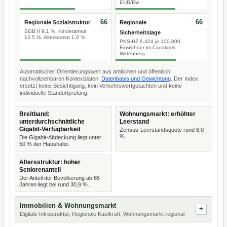
EUR/Ew.
66
66
Regionale Sozialstruktur
Regionale
SGB II 9,1 %, Kinderarmut
Sicherheitslage
12,5 %, Altersarmut 1,0 %
PKS-HZ 6.424 je 100.000
Einwohner im Landkreis
Wittenberg
Automatischer Orientierungswert aus amtlichen und öffentlich
nachvollziehbaren Kontextdaten.
Datenbasis und Gewichtung
. Der Index
ersetzt keine Besichtigung, kein Verkehrswertgutachten und keine
individuelle Standortprüfung.
Breitband:
Wohnungsmarkt: erhöhter
unterdurchschnittliche
Leerstand
Gigabit-Verfügbarkeit
Zensus-Leerstandsquote rund 8,0
%.
Die Gigabit-Abdeckung liegt unter
50 % der Haushalte.
Altersstruktur: hoher
Seniorenanteil
Der Anteil der Bevölkerung ab 65
Jahren liegt bei rund 30,9 %.
Immobilien & Wohnungsmarkt
Digitale Infrastruktur, Regionale Kaufkraft, Wohnungsmarkt regional