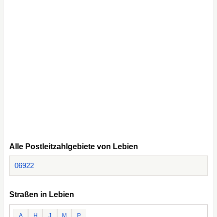
Alle Postleitzahlgebiete von Lebien
06922
Straßen in Lebien
A
H
J
M
P