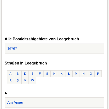
Alle Postleitzahlgebiete von Leegebruch
16767
Straßen in Leegebruch
A
B
D
E
F
G
H
K
L
M
N
O
P
R
S
V
W
A
Am Anger