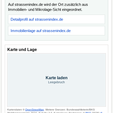
Auf strassenindex.de wird der Ort zusätzlich aus
Immobilien- und Mikrolage-Sicht eingeordnet.
Detailprofil auf strassenindex.de
Immobilienlage auf strassenindex.de
Karte und Lage
Karte laden
Leegebruch
Kartendaten ©
OpenStreetMap
. Weitere Grenzen: Bundeswahlleiterin/BKG
Wahlkreisgeometrie 2024, dl-de/by-2-0. Kartenlayer: Starkregen: ©
BKG
(2026)
dl-