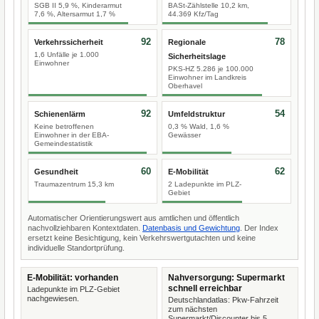
SGB II 5,9 %, Kinderarmut
BASt-Zählstelle 10,2 km,
7,6 %, Altersarmut 1,7 %
44.369 Kfz/Tag
92
78
Verkehrssicherheit
Regionale
1,6 Unfälle je 1.000
Sicherheitslage
Einwohner
PKS-HZ 5.286 je 100.000
Einwohner im Landkreis
Oberhavel
92
54
Schienenlärm
Umfeldstruktur
Keine betroffenen
0,3 % Wald, 1,6 %
Einwohner in der EBA-
Gewässer
Gemeindestatistik
60
62
Gesundheit
E-Mobilität
Traumazentrum 15,3 km
2 Ladepunkte im PLZ-
Gebiet
Automatischer Orientierungswert aus amtlichen und öffentlich
nachvollziehbaren Kontextdaten.
Datenbasis und Gewichtung
. Der Index
ersetzt keine Besichtigung, kein Verkehrswertgutachten und keine
individuelle Standortprüfung.
E-Mobilität: vorhanden
Nahversorgung: Supermarkt
schnell erreichbar
Ladepunkte im PLZ-Gebiet
nachgewiesen.
Deutschlandatlas: Pkw-Fahrzeit
zum nächsten
Supermarkt/Discounter bis 5