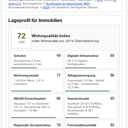
de/by-2-0
; Schutzgebiete: ©
Bundesamt für Naturschutz (BfN)
;
Grundwasser/Geologie: ©
BGR
und Staatliche Geologische Dienste.
Lageprofil für Immobilien
72
Wohnqualität-Index
solide Wohnqualität aus 100 % Datenabdeckung.
/100
49
60
Schulen
Digitale Infrastruktur
Grundschule 2,9 km,
69,4 % Gigabit-
weiterführend 4,2 km
Verfügbarkeit
77
86
Wohnungsmarkt
Alltagsversorgung
7,46 €/m² Miete, 1,6 %
Supermarkt 3,0 Min., Notfall
Leerstand
11,0 Min., Schwimmbad
13,3 Min.
86
65
INKAR-Erreichbarkeit
Standortmarkt
Hausarzt 737 m, Apotheke
Kaufkraft 29.027 EUR/Ew.,
747 m, Grundschule 804 m,
Steuerkraft 676 EUR/Ew.,
Autobahn 7,8 Min.
Einzelhandel 8.367
EUR/Ew.
78
82
Regionale Sozialstruktur
Fernstraßenumfeld