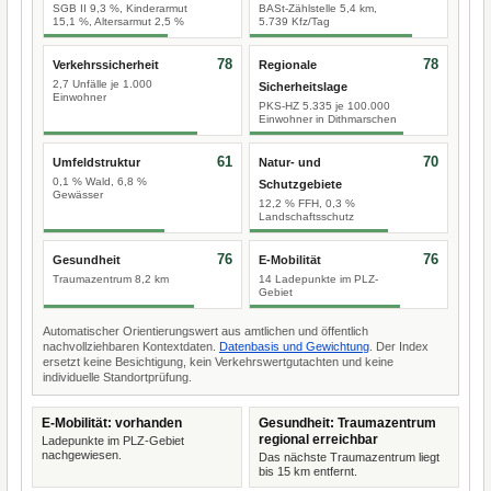
SGB II 9,3 %, Kinderarmut
BASt-Zählstelle 5,4 km,
15,1 %, Altersarmut 2,5 %
5.739 Kfz/Tag
78
78
Verkehrssicherheit
Regionale
2,7 Unfälle je 1.000
Sicherheitslage
Einwohner
PKS-HZ 5.335 je 100.000
Einwohner in Dithmarschen
61
70
Umfeldstruktur
Natur- und
0,1 % Wald, 6,8 %
Schutzgebiete
Gewässer
12,2 % FFH, 0,3 %
Landschaftsschutz
76
76
Gesundheit
E-Mobilität
Traumazentrum 8,2 km
14 Ladepunkte im PLZ-
Gebiet
Automatischer Orientierungswert aus amtlichen und öffentlich
nachvollziehbaren Kontextdaten.
Datenbasis und Gewichtung
. Der Index
ersetzt keine Besichtigung, kein Verkehrswertgutachten und keine
individuelle Standortprüfung.
E-Mobilität: vorhanden
Gesundheit: Traumazentrum
regional erreichbar
Ladepunkte im PLZ-Gebiet
nachgewiesen.
Das nächste Traumazentrum liegt
bis 15 km entfernt.