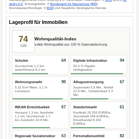
de/by-2-0
; Schutzgebiete: ©
Bundesamt für Naturschutz (BfN)
;
Grundwasser/Geologie: ©
BGR
und Staatliche Geologische Dienste.
Lageprofil für Immobilien
74
Wohnqualität-Index
solide Wohnqualität aus 100 % Datenabdeckung.
/100
64
94
Schulen
Digitale Infrastruktur
Grundschule 1,2 km,
93,4 % Gigabit-
weiterführend 6,2 km
Verfügbarkeit
90
67
Wohnungsmarkt
Alltagsversorgung
5,32 €/m² Miete, 3,1 %
Supermarkt 5,8 Min., Notfall
Leerstand
22,9 Min., Schwimmbad 5,3
Min.
67
61
INKAR-Erreichbarkeit
Standortmarkt
Hausarzt 1,3 km, Apotheke
Kaufkraft 28.293 EUR/Ew.,
1,1 km, Grundschule 1,7
Steuerkraft 549 EUR/Ew.,
km, Autobahn 20,8 Min.
Einzelhandel 8.163
EUR/Ew.
63
82
Regionale Sozialstruktur
Fernstraßenumfeld