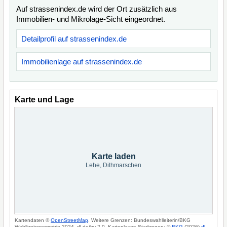
Auf strassenindex.de wird der Ort zusätzlich aus
Immobilien- und Mikrolage-Sicht eingeordnet.
Detailprofil auf strassenindex.de
Immobilienlage auf strassenindex.de
Karte und Lage
Karte laden
Lehe, Dithmarschen
Kartendaten ©
OpenStreetMap
. Weitere Grenzen: Bundeswahlleiterin/BKG
Wahlkreisgeometrie 2024, dl-de/by-2-0. Kartenlayer: Starkregen: ©
BKG
(2026)
dl-