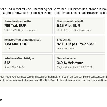
elle und wirtschaftliche Einordnung der Gemeinde. Für Immobilien ist das ein Mak
eren Standort hinweisen, Hebesätze zeigen dagegen die kommunale Belastungsseit
Gewerbesteuer netto
Steuereinnahmekraft
799 Tsd. EUR
5,15 Mio. EUR
2023, 172 EUR je Einwohner
2023, 1.110 EUR je Einwohner
Realsteueraufbringungskraft
Steuerkraft
1,84 Mio. EUR
929 EUR je Einwohner
2023
Gemeinde, 2023
Arbeitsort-Beschäftigte
Gewerbesteuer
512
340 % Hebesatz
Stand 30.06.2024
Regionaldatenbank 31.12.2024
r netto, Gemeindeanteile und Steuereinnahmekraft stammen aus der Regionaldatenbank 
 Einzelhandelskaufkraft stammen aus BBSR INKAR. Hebesätze stammen aus der Regionaldate
de