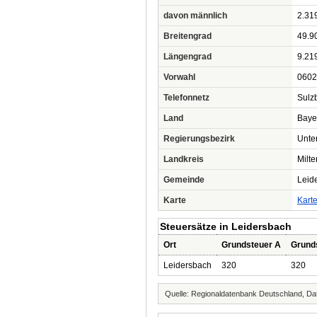
davon männlich
2.31
Breitengrad
49.9
Längengrad
9.21
Vorwahl
0602
Telefonnetz
Sulz
Land
Baye
Regierungsbezirk
Unte
Landkreis
Milt
Gemeinde
Leid
Karte
Kart
Steuersätze in Leidersbach
Ort
Grundsteuer A
Grund
Leidersbach
320
320
Quelle: Regionaldatenbank Deutschland, Dat