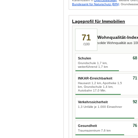
Kartendaten ©
OpenStreetMap
. Weitere Gren
Bundesamt für Naturschutz (BfN)
; Grundwasse
Lageprofil für Immobilien
71
Wohnqualität-Inde
solide Wohnqualität aus 1
/100
68
Schulen
Grundschule 1,7 km,
weiterführend 1,7 km
71
INKAR-Erreichbarkeit
Hausarzt 1,2 km, Apotheke 1,5
km, Grundschule 1,4 km,
Autobahn 17,0 Min.
92
Verkehrssicherheit
1,3 Unfälle je 1.000 Einwohner
76
Gesundheit
Traumazentrum 7,6 km