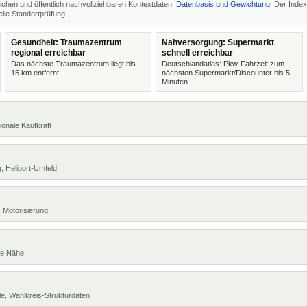
ichen und öffentlich nachvollziehbaren Kontextdaten.
Datenbasis und Gewichtung
. Der Index
lle Standortprüfung.
Gesundheit: Traumazentrum
Nahversorgung: Supermarkt
regional erreichbar
schnell erreichbar
Das nächste Traumazentrum liegt bis
Deutschlandatlas: Pkw-Fahrzeit zum
15 km entfernt.
nächsten Supermarkt/Discounter bis 5
Minuten.
ionale Kaufkraft
, Heliport-Umfeld
 Motorisierung
te Nähe
e, Wahlkreis-Strukturdaten