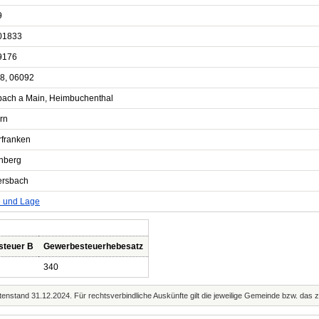
9
01833
9176
8, 06092
bach a Main, Heimbuchenthal
rn
rfranken
enberg
ersbach
e und Lage
steuer B
Gewerbesteuerhebesatz
340
enstand 31.12.2024. Für rechtsverbindliche Auskünfte gilt die jeweilige Gemeinde bzw. das 