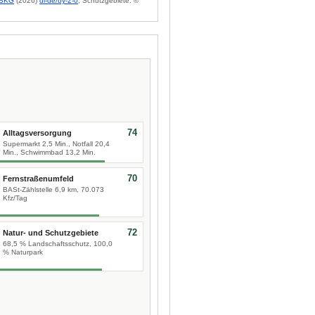
BKG
(2026)
dl-de/by-2-0
; Schutzgebiete: ©
74
Alltagsversorgung
Supermarkt 2,5 Min., Notfall 20,4
Min., Schwimmbad 13,2 Min.
70
Fernstraßenumfeld
BASt-Zählstelle 6,9 km, 70.073
Kfz/Tag
72
Natur- und Schutzgebiete
68,5 % Landschaftsschutz, 100,0
% Naturpark