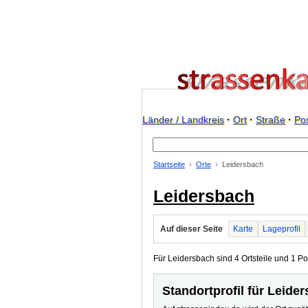
Länder / Landkreis
·
Ort
·
Straße
·
Pos
Startseite
Orte
Leidersbach
Leidersbach
Auf dieser Seite
Karte
Lageprofil
Für Leidersbach sind 4 Ortsteile und 1 Pos
Standortprofil für Leide