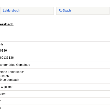
Leidersbach
Roßbach
dersbach
ch
6136
60136136
sangehörige Gemeinde
inde Leidersbach
fach 25
9 Leidersbach
Ew. je km²
4 km²
2
3