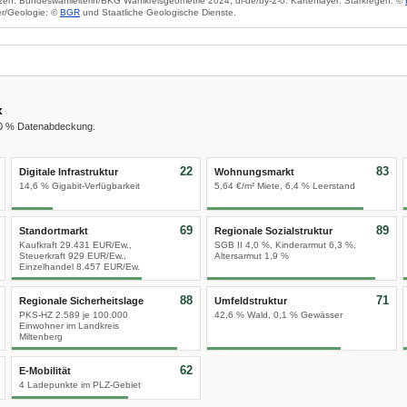
zen: Bundeswahlleiterin/BKG Wahlkreisgeometrie 2024, dl-de/by-2-0. Kartenlayer: Starkregen: ©
r/Geologie: ©
BGR
und Staatliche Geologische Dienste.
x
00 % Datenabdeckung.
22
83
Digitale Infrastruktur
Wohnungsmarkt
14,6 % Gigabit-Verfügbarkeit
5,64 €/m² Miete, 6,4 % Leerstand
69
89
Standortmarkt
Regionale Sozialstruktur
Kaufkraft 29.431 EUR/Ew.,
SGB II 4,0 %, Kinderarmut 6,3 %,
Steuerkraft 929 EUR/Ew.,
Altersarmut 1,9 %
Einzelhandel 8.457 EUR/Ew.
88
71
Regionale Sicherheitslage
Umfeldstruktur
PKS-HZ 2.589 je 100.000
42,6 % Wald, 0,1 % Gewässer
Einwohner im Landkreis
Miltenberg
62
E-Mobilität
4 Ladepunkte im PLZ-Gebiet