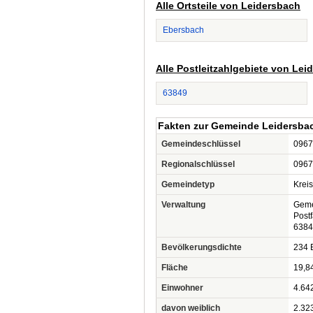
Alle Ortsteile von Leidersbach
Ebersbach
Alle Postleitzahlgebiete von Lei
63849
Fakten zur Gemeinde Leidersba
Gemeindeschlüssel
0967
Regionalschlüssel
0967
Gemeindetyp
Krei
Verwaltung
Geme
Post
6384
Bevölkerungsdichte
234 
Fläche
19,8
Einwohner
4.64
davon weiblich
2.32