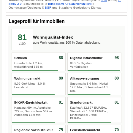
de/by-2-0
; Schutzgebiete: ©
Bundesamt für Naturschutz (BfN)
;
Grundwasser/Geologie: ©
BGR
und Staatliche Geologische Dienste.
Lageprofil für Immobilien
81
Wohnqualität-Index
gute Wohnqualität aus 100 % Datenabdeckung.
/100
86
98
Schulen
Digitale Infrastruktur
Grundschule 1,2 km,
98,2 % Gigabit-
weiterführend 685 m
Verfügbarkeit
80
80
Wohnungsmarkt
Alltagsversorgung
8,05 €/m² Miete, 3,0 %
Supermarkt 3,6 Min., Notfall
Leerstand
12,8 Min., Schwimmbad 4,1
Min.
81
81
INKAR-Erreichbarkeit
Standortmarkt
Hausarzt 694 m, Apotheke
Kaufkraft 32.827 EUR/Ew.,
727 m, Grundschule 569 m,
Steuerkraft 1.468 EUR/Ew.,
Autobahn 13,0 Min.
Einzelhandel 9.666
EUR/Ew.
75
70
Regionale Sozialstruktur
Fernstraßenumfeld