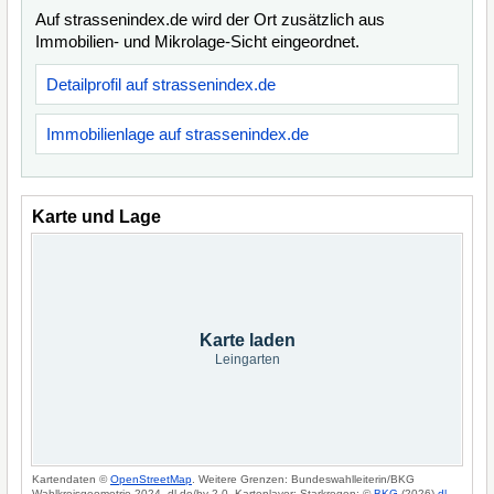
Auf strassenindex.de wird der Ort zusätzlich aus
Immobilien- und Mikrolage-Sicht eingeordnet.
Detailprofil auf strassenindex.de
Immobilienlage auf strassenindex.de
Karte und Lage
Karte laden
Leingarten
Kartendaten ©
OpenStreetMap
. Weitere Grenzen: Bundeswahlleiterin/BKG
Wahlkreisgeometrie 2024, dl-de/by-2-0. Kartenlayer: Starkregen: ©
BKG
(2026)
dl-