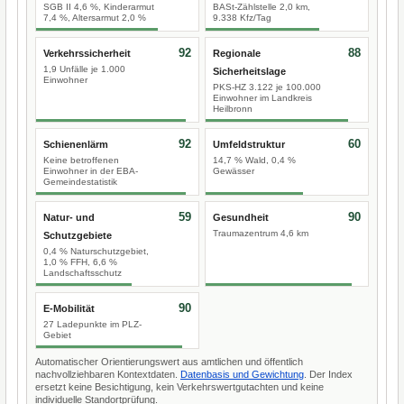
SGB II 4,6 %, Kinderarmut
BASt-Zählstelle 2,0 km,
7,4 %, Altersarmut 2,0 %
9.338 Kfz/Tag
92
88
Verkehrssicherheit
Regionale
1,9 Unfälle je 1.000
Sicherheitslage
Einwohner
PKS-HZ 3.122 je 100.000
Einwohner im Landkreis
Heilbronn
92
60
Schienenlärm
Umfeldstruktur
Keine betroffenen
14,7 % Wald, 0,4 %
Einwohner in der EBA-
Gewässer
Gemeindestatistik
59
90
Natur- und
Gesundheit
Traumazentrum 4,6 km
Schutzgebiete
0,4 % Naturschutzgebiet,
1,0 % FFH, 6,6 %
Landschaftsschutz
90
E-Mobilität
27 Ladepunkte im PLZ-
Gebiet
Automatischer Orientierungswert aus amtlichen und öffentlich
nachvollziehbaren Kontextdaten.
Datenbasis und Gewichtung
. Der Index
ersetzt keine Besichtigung, kein Verkehrswertgutachten und keine
individuelle Standortprüfung.