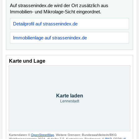
Auf strassenindex.de wird der Ort zusätzlich aus
Immobilien- und Mikrolage-Sicht eingeordnet.
Detailprofil auf strassenindex.de
Immobilienlage auf strassenindex.de
Karte und Lage
Karte laden
Lennestadt
Kartendaten ©
OpenStreetMap
. Weitere Grenzen: Bundeswahlleiterin/BKG
Wahlkreisgeometrie 2024, dl-de/by-2-0. Kartenlayer: Starkregen: ©
BKG
(2026)
dl-