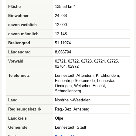
Fläche
135,58 km²
Einwohner
24.238
davon weiblich
12.090
davon männlich
12.148
Breitengrad
51.11974
Längengrad
8.066794
Vorwahl
02721, 02722, 02723, 02724, 02725,
02764, 02972
Telefonnetz
Lennestadt, Attendorn, Kirchhundem,
Finnentrop-Serkenrode, Lennestadt-
Oedingen, Welschen Ennest,
Schmallenberg
Land
Nordrhein-Westfalen
Regierungsbezirk
Reg.-Bez. Arnsberg
Landkreis
Olpe
Gemeinde
Lennestadt, Stadt