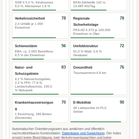
SGB II 5,2 %, Kinderarmut
BASt-Zählstelle 142 m,
8,0 %, Altersarmut 1,8 %
13.685 Kfz/Tag
78
78
Verkehrssicherheit
Regionale
2,4 Unfälle je 1.000
Sicherheitslage
Einwohner
PKS-HZ 4.373 je 100.000
Einwohner in Olpe
56
72
Schienenlärm
Umfeldstruktur
EBA: ca. 2.065 Betroffene,
61,0 % Wald, 0,6 %
8,5 % der Einwohner
Gewässer
83
76
Natur- und
Gesundheit
Traumazentrum 6,8 km
Schutzgebiete
4,2 % Naturschutzgebiet,
2,3 % FFH, 77,9 %
Landschaftsschutz, 100,0
% Naturpark
70
90
Krankenhausversorgun
E-Mobilität
46 Ladepunkte im PLZ-
g
Gebiet
1 Einrichtung, 166 Betten
(Gemeinde)
Automatischer Orientierungswert aus amtlichen und öffentlich
nachvollziehbaren Kontextdaten.
Datenbasis und Gewichtung
. Der Index
ersetzt keine Besichtigung, kein Verkehrswertgutachten und keine