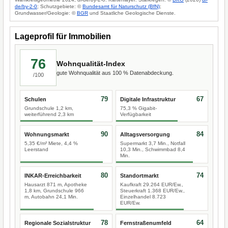
de/by-2-0
; Schutzgebiete: ©
Bundesamt für Naturschutz (BfN)
;
Grundwasser/Geologie: ©
BGR
und Staatliche Geologische Dienste.
Lageprofil für Immobilien
76
Wohnqualität-Index
gute Wohnqualität aus 100 % Datenabdeckung.
/100
79
67
Schulen
Digitale Infrastruktur
Grundschule 1,2 km,
75,3 % Gigabit-
weiterführend 2,3 km
Verfügbarkeit
90
84
Wohnungsmarkt
Alltagsversorgung
5,35 €/m² Miete, 4,4 %
Supermarkt 3,7 Min., Notfall
Leerstand
10,3 Min., Schwimmbad 8,4
Min.
80
74
INKAR-Erreichbarkeit
Standortmarkt
Hausarzt 871 m, Apotheke
Kaufkraft 29.264 EUR/Ew.,
1,8 km, Grundschule 966
Steuerkraft 1.368 EUR/Ew.,
m, Autobahn 24,1 Min.
Einzelhandel 8.723
EUR/Ew.
78
64
Regionale Sozialstruktur
Fernstraßenumfeld