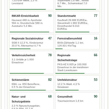
7,03 €/m² Miete, 2,5 %
Supermarkt 2,6 Min., Notfall
Leerstand
8,7 Min., Schwimmbad 7,0
Min.
90
77
INKAR-Erreichbarkeit
Standortmarkt
Hausarzt 488 m, Apotheke
Kaufkraft 29.989 EUR/Ew.,
594 m, Grundschule 588 m,
Steuerkraft 1.982 EUR/Ew.,
Autobahn 5,3 Min.
Einzelhandel 9.010
EUR/Ew.
47
16
Regionale Sozialstruktur
Fernstraßenumfeld
SGB II 12,3 %, Kinderarmut
BASt-Zählstelle 1,1 km,
20,0 %, Altersarmut 4,7 %
126.921 Kfz/Tag
78
66
Verkehrssicherheit
Regionale
3,1 Unfälle je 1.000
Sicherheitslage
Einwohner
PKS-HZ 6.935 je 100.000
Einwohner in der kreisfreien
Stadt Leverkusen
82
53
Schienenlärm
Umfeldstruktur
EBA: ca. 850 Betroffene,
12,2 % Wald, 4,3 %
0,5 % der Einwohner
Gewässer
68
90
Natur- und
Gesundheit
Traumazentrum 1,6 km
Schutzgebiete
2,3 % Naturschutzgebiet,
0,6 % FFH, 32,7 %