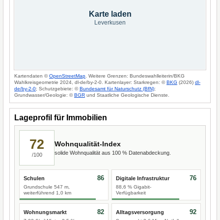
Karte laden
Leverkusen
Kartendaten ©
OpenStreetMap
. Weitere Grenzen: Bundeswahlleiterin/BKG
Wahlkreisgeometrie 2024, dl-de/by-2-0. Kartenlayer: Starkregen: ©
BKG
(2026)
dl-
de/by-2-0
; Schutzgebiete: ©
Bundesamt für Naturschutz (BfN)
;
Grundwasser/Geologie: ©
BGR
und Staatliche Geologische Dienste.
Lageprofil für Immobilien
72
Wohnqualität-Index
solide Wohnqualität aus 100 % Datenabdeckung.
/100
86
76
Schulen
Digitale Infrastruktur
Grundschule 547 m,
88,6 % Gigabit-
weiterführend 1,0 km
Verfügbarkeit
82
92
Wohnungsmarkt
Alltagsversorgung