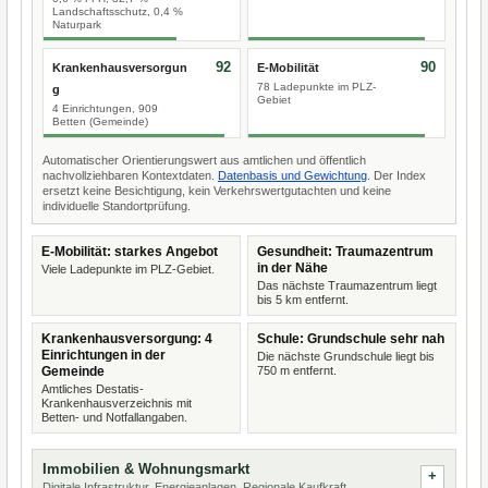
Landschaftsschutz, 0,4 %
Naturpark
92
90
Krankenhausversorgun
E-Mobilität
78 Ladepunkte im PLZ-
g
Gebiet
4 Einrichtungen, 909
Betten (Gemeinde)
Automatischer Orientierungswert aus amtlichen und öffentlich
nachvollziehbaren Kontextdaten.
Datenbasis und Gewichtung
. Der Index
ersetzt keine Besichtigung, kein Verkehrswertgutachten und keine
individuelle Standortprüfung.
E-Mobilität: starkes Angebot
Gesundheit: Traumazentrum
in der Nähe
Viele Ladepunkte im PLZ-Gebiet.
Das nächste Traumazentrum liegt
bis 5 km entfernt.
Krankenhausversorgung: 4
Schule: Grundschule sehr nah
Einrichtungen in der
Die nächste Grundschule liegt bis
Gemeinde
750 m entfernt.
Amtliches Destatis-
Krankenhausverzeichnis mit
Betten- und Notfallangaben.
Immobilien & Wohnungsmarkt
Digitale Infrastruktur, Energieanlagen, Regionale Kaufkraft