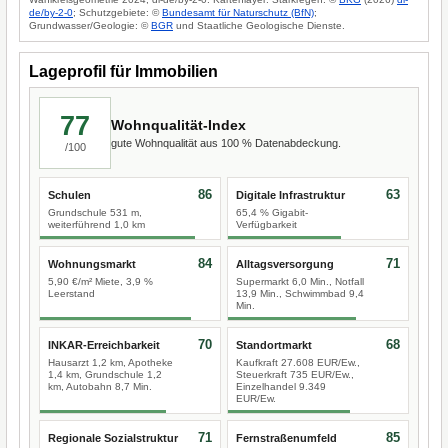
de/by-2-0
; Schutzgebiete: ©
Bundesamt für Naturschutz (BfN)
;
Grundwasser/Geologie: ©
BGR
und Staatliche Geologische Dienste.
Lageprofil für Immobilien
77
Wohnqualität-Index
gute Wohnqualität aus 100 % Datenabdeckung.
/100
86
63
Schulen
Digitale Infrastruktur
Grundschule 531 m,
65,4 % Gigabit-
weiterführend 1,0 km
Verfügbarkeit
84
71
Wohnungsmarkt
Alltagsversorgung
5,90 €/m² Miete, 3,9 %
Supermarkt 6,0 Min., Notfall
Leerstand
13,9 Min., Schwimmbad 9,4
Min.
70
68
INKAR-Erreichbarkeit
Standortmarkt
Hausarzt 1,2 km, Apotheke
Kaufkraft 27.608 EUR/Ew.,
1,4 km, Grundschule 1,2
Steuerkraft 735 EUR/Ew.,
km, Autobahn 8,7 Min.
Einzelhandel 9.349
EUR/Ew.
71
85
Regionale Sozialstruktur
Fernstraßenumfeld