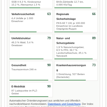
SGB II 8,3 %, Kinderarmut
BASt-Zählstelle 12,7 km,
10,2 %, Altersarmut 1,5 %
4.690 Kfz/Tag
63
66
Verkehrssicherheit
Regionale
4,4 Unfälle je 1.000
Sicherheitslage
Einwohner
PKS-HZ 7.191 je 100.000
Einwohner im Landkreis
Ostprignitz-Ruppin
79
89
Umfeldstruktur
Natur- und
46,3 % Wald, 5,4 %
Schutzgebiete
Gewässer
1,9 % Naturschutzgebiet,
8,5 % FFH, 39,7 %
Landschaftsschutz, 45,1 %
Naturpark
90
73
Gesundheit
Krankenhausversorgun
Traumazentrum 246 m
g
1 Einrichtung, 527 Betten
(Gemeinde)
90
E-Mobilität
87 Ladepunkte im PLZ-
Gebiet
Automatischer Orientierungswert aus amtlichen und öffentlich
nachvollziehbaren Kontextdaten.
Datenbasis und Gewichtung
. Der Index