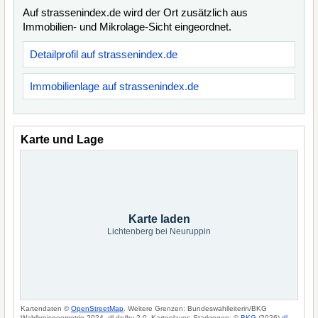
Auf strassenindex.de wird der Ort zusätzlich aus
Immobilien- und Mikrolage-Sicht eingeordnet.
Detailprofil auf strassenindex.de
Immobilienlage auf strassenindex.de
Karte und Lage
Karte laden
Lichtenberg bei Neuruppin
Kartendaten ©
OpenStreetMap
. Weitere Grenzen: Bundeswahlleiterin/BKG
Wahlkreisgeometrie 2024, dl-de/by-2-0. Kartenlayer: Starkregen: ©
BKG
(2026)
dl-