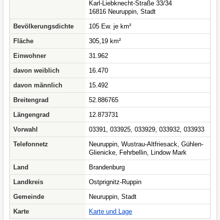
Karl-Liebknecht-Straße 33/34
16816 Neuruppin, Stadt
Bevölkerungsdichte
105 Ew. je km²
Fläche
305,19 km²
Einwohner
31.962
davon weiblich
16.470
davon männlich
15.492
Breitengrad
52.886765
Längengrad
12.873731
Vorwahl
03391, 033925, 033929, 033932, 033933
Telefonnetz
Neuruppin, Wustrau-Altfriesack, Gühlen-
Glienicke, Fehrbellin, Lindow Mark
Land
Brandenburg
Landkreis
Ostprignitz-Ruppin
Gemeinde
Neuruppin, Stadt
Karte
Karte und Lage