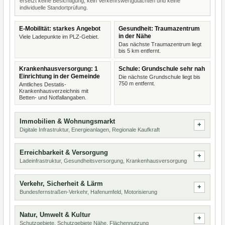
ersetzt keine Besichtigung, kein Verkehrswertgutachten und keine
individuelle Standortprüfung.
E-Mobilität: starkes Angebot
Gesundheit: Traumazentrum
in der Nähe
Viele Ladepunkte im PLZ-Gebiet.
Das nächste Traumazentrum liegt
bis 5 km entfernt.
Krankenhausversorgung: 1
Schule: Grundschule sehr nah
Einrichtung in der Gemeinde
Die nächste Grundschule liegt bis
750 m entfernt.
Amtliches Destatis-
Krankenhausverzeichnis mit
Betten- und Notfallangaben.
Immobilien & Wohnungsmarkt
Digitale Infrastruktur, Energieanlagen, Regionale Kaufkraft
Erreichbarkeit & Versorgung
Ladeinfrastruktur, Gesundheitsversorgung, Krankenhausversorgung
Verkehr, Sicherheit & Lärm
Bundesfernstraßen-Verkehr, Hafenumfeld, Motorisierung
Natur, Umwelt & Kultur
Schutzgebiete, Schutzgebiete Nähe, Flächennutzung