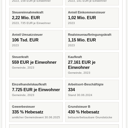
2023, 158 EUR je Einwohner
2023, 141 EUR je Einwohner
Steuereinnahmekraft
Anteil Einkommensteuer
2,22 Mio. EUR
1,02 Mio. EUR
2023, 735 EUR je Einwohner
2023
Anteil Umsatzsteuer
Realsteueraufbringungskraft
106 Tsd. EUR
1,15 Mio. EUR
2023
2023
Steuerkraft
Kaufkraft
559 EUR je Einwohner
27.161 EUR je
Einwohner
Gemeinde, 2023
Gemeinde, 2023
Einzelhandelskaufkraft
Arbeitsort-Beschäftigte
7.725 EUR je Einwohner
334
Gemeinde, 2023
Stand 30.06.2024
Gewerbesteuer
Grundsteuer B
335 % Hebesatz
430 % Hebesatz
amtlicher Gemeindewert 30.06.2025
bebaute/bebaubare Grundstücke