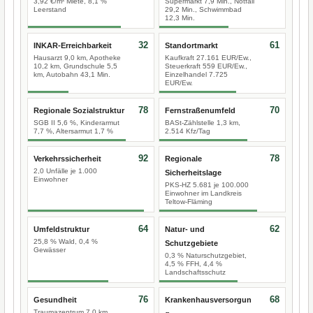
3,92 €/m² Miete, 8,1 %
Supermarkt 7,9 Min., Notfall
Leerstand
29,2 Min., Schwimmbad
12,3 Min.
32
61
INKAR-Erreichbarkeit
Standortmarkt
Hausarzt 9,0 km, Apotheke
Kaufkraft 27.161 EUR/Ew.,
10,2 km, Grundschule 5,5
Steuerkraft 559 EUR/Ew.,
km, Autobahn 43,1 Min.
Einzelhandel 7.725
EUR/Ew.
78
70
Regionale Sozialstruktur
Fernstraßenumfeld
SGB II 5,6 %, Kinderarmut
BASt-Zählstelle 1,3 km,
7,7 %, Altersarmut 1,7 %
2.514 Kfz/Tag
92
78
Verkehrssicherheit
Regionale
2,0 Unfälle je 1.000
Sicherheitslage
Einwohner
PKS-HZ 5.681 je 100.000
Einwohner im Landkreis
Teltow-Fläming
64
62
Umfeldstruktur
Natur- und
25,8 % Wald, 0,4 %
Schutzgebiete
Gewässer
0,3 % Naturschutzgebiet,
4,5 % FFH, 4,4 %
Landschaftsschutz
76
68
Gesundheit
Krankenhausversorgun
Traumazentrum 7,0 km