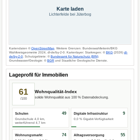
Karte laden
Lichterfelde bei Jüterbog
Kartendaten ©
OpenStreetMap
. Weitere Grenzen: Bundeswahlleiterin/BKG
Wahlkreisgeometrie 2024, dl-de/by-2-0. Kartenlayer: Starkregen: ©
BKG
(2026)
dl-
de/by-2-0
; Schutzgebiete: ©
Bundesamt für Naturschutz (BfN)
;
Grundwasser/Geologie: ©
BGR
und Staatliche Geologische Dienste.
Lageprofil für Immobilien
61
Wohnqualität-Index
solide Wohnqualität aus 100 % Datenabdeckung.
/100
49
9
Schulen
Digitale Infrastruktur
Grundschule 4,0 km,
0,0 % Gigabit-Verfügbarkeit
weiterführend 4,7 km
74
55
Wohnungsmarkt
Alltagsversorgung