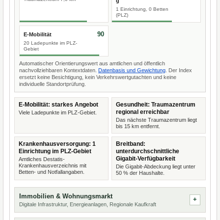
g
1 Einrichtung, 0 Betten
(PLZ)
90
E-Mobilität
20 Ladepunkte im PLZ-
Gebiet
Automatischer Orientierungswert aus amtlichen und öffentlich
nachvollziehbaren Kontextdaten.
Datenbasis und Gewichtung
. Der Index
ersetzt keine Besichtigung, kein Verkehrswertgutachten und keine
individuelle Standortprüfung.
E-Mobilität: starkes Angebot
Gesundheit: Traumazentrum
regional erreichbar
Viele Ladepunkte im PLZ-Gebiet.
Das nächste Traumazentrum liegt
bis 15 km entfernt.
Krankenhausversorgung: 1
Breitband:
Einrichtung im PLZ-Gebiet
unterdurchschnittliche
Gigabit-Verfügbarkeit
Amtliches Destatis-
Krankenhausverzeichnis mit
Die Gigabit-Abdeckung liegt unter
Betten- und Notfallangaben.
50 % der Haushalte.
Immobilien & Wohnungsmarkt
Digitale Infrastruktur, Energieanlagen, Regionale Kaufkraft