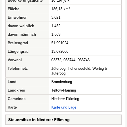
Bevölkerungsdichte
16 Ew. je km²
Fläche
186,13 km²
Einwohner
3.021
davon weiblich
1.452
davon männlich
1.569
Breitengrad
51.991024
Längengrad
13.072066
Vorwahl
03372, 033744, 033746
Telefonnetz
Jüterbog, Hohenseefeld, Werbig b
Jüterbog
Land
Brandenburg
Landkreis
Teltow-Fläming
Gemeinde
Niederer Fläming
Karte
Karte und Lage
Steuersätze in Niederer Fläming