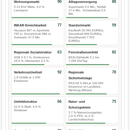
90
80
Wohnungsmarkt
Alltagsversorgung
5,13 €/m² Miete, 4,0 %
Supermarkt 3,5 Min., Notfall
Leerstand
17,4 Min., Schwimmbad 5,5
Min.
77
59
INKAR-Erreichbarkeit
Standortmarkt
Hausarzt 887 m, Apotheke
Kaufkraft 26.564 EUR/Ew.,
765 m, Grundschule 986 m,
Steuerkraft 806 EUR/Ew.,
Autobahn 47,5 Min.
Einzelhandel 7.502
EUR/Ew.
63
82
Regionale Sozialstruktur
Fernstraßenumfeld
SGB II 9,7 %, Kinderarmut
BASt-Zählstelle 5,1 km,
16,9 %, Altersarmut 3,2 %
7.266 Kfz/Tag
92
78
Verkehrssicherheit
Regionale
1,9 Unfälle je 1.000
Sicherheitslage
Einwohner
PKS-HZ 5.464 je 100.000
Einwohner im Landkreis
Nienburg (Weser)
66
75
Umfeldstruktur
Natur- und
22,6 % Wald, 4,6 %
Schutzgebiete
Gewässer
5,7 % Naturschutzgebiet,
2,9 % FFH, 11,2 %
Landschaftsschutz