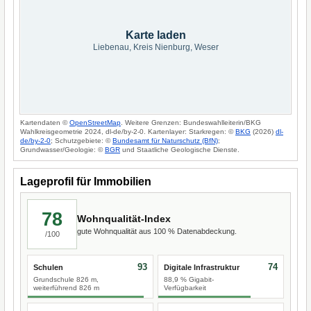
Karte laden
Liebenau, Kreis Nienburg, Weser
Kartendaten ©
OpenStreetMap
. Weitere Grenzen: Bundeswahlleiterin/BKG
Wahlkreisgeometrie 2024, dl-de/by-2-0. Kartenlayer: Starkregen: ©
BKG
(2026)
dl-
de/by-2-0
; Schutzgebiete: ©
Bundesamt für Naturschutz (BfN)
;
Grundwasser/Geologie: ©
BGR
und Staatliche Geologische Dienste.
Lageprofil für Immobilien
78
Wohnqualität-Index
gute Wohnqualität aus 100 % Datenabdeckung.
/100
93
74
Schulen
Digitale Infrastruktur
Grundschule 826 m,
88,9 % Gigabit-
weiterführend 826 m
Verfügbarkeit