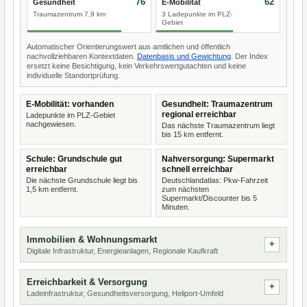
76
62
Gesundheit
E-Mobilität
Traumazentrum 7,9 km
3 Ladepunkte im PLZ-
Gebiet
Automatischer Orientierungswert aus amtlichen und öffentlich
nachvollziehbaren Kontextdaten.
Datenbasis und Gewichtung
. Der Index
ersetzt keine Besichtigung, kein Verkehrswertgutachten und keine
individuelle Standortprüfung.
E-Mobilität: vorhanden
Gesundheit: Traumazentrum
regional erreichbar
Ladepunkte im PLZ-Gebiet
nachgewiesen.
Das nächste Traumazentrum liegt
bis 15 km entfernt.
Schule: Grundschule gut
Nahversorgung: Supermarkt
erreichbar
schnell erreichbar
Die nächste Grundschule liegt bis
Deutschlandatlas: Pkw-Fahrzeit
1,5 km entfernt.
zum nächsten
Supermarkt/Discounter bis 5
Minuten.
Immobilien & Wohnungsmarkt
Digitale Infrastruktur, Energieanlagen, Regionale Kaufkraft
Erreichbarkeit & Versorgung
Ladeinfrastruktur, Gesundheitsversorgung, Heliport-Umfeld