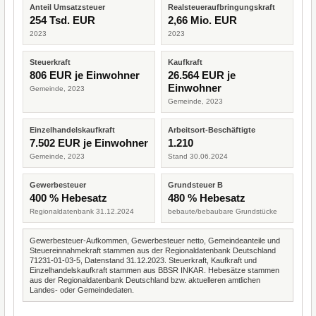
Anteil Umsatzsteuer
Realsteueraufbringungskraft
254 Tsd. EUR
2,66 Mio. EUR
2023
2023
Steuerkraft
Kaufkraft
806 EUR je Einwohner
26.564 EUR je
Einwohner
Gemeinde, 2023
Gemeinde, 2023
Einzelhandelskaufkraft
Arbeitsort-Beschäftigte
7.502 EUR je Einwohner
1.210
Gemeinde, 2023
Stand 30.06.2024
Gewerbesteuer
Grundsteuer B
400 % Hebesatz
480 % Hebesatz
Regionaldatenbank 31.12.2024
bebaute/bebaubare Grundstücke
Gewerbesteuer-Aufkommen, Gewerbesteuer netto, Gemeindeanteile und
Steuereinnahmekraft stammen aus der Regionaldatenbank Deutschland
71231-01-03-5, Datenstand 31.12.2023. Steuerkraft, Kaufkraft und
Einzelhandelskaufkraft stammen aus BBSR INKAR. Hebesätze stammen
aus der Regionaldatenbank Deutschland bzw. aktuelleren amtlichen
Landes- oder Gemeindedaten.