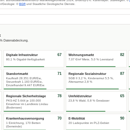
zen: Bundeswahlleiterin/BKG Wahlkreisgeometrie 2024, dl-de/by-2-0. Kartenlayer: Starkregen: ©
r/Geologie: ©
BGR
und Staatliche Geologische Dienste.
x
0 % Datenabdeckung.
67
82
Digitale Infrastruktur
Wohnungsmarkt
80,1 % Gigabit-Verfügbarkeit
7,07 €/m² Miete, 5,0 % Leerstand
71
87
Standortmarkt
Regionale Sozialstruktur
Kaufkraft 28.351 EUR/Ew.,
SGB II 3,2 %, Kinderarmut 5,5 %,
Steuerkraft 1.183 EUR/Ew.,
Altersarmut 2,8 %
Einzelhandel 9.447 EUR/Ew.
78
65
Regionale Sicherheitslage
Umfeldstruktur
PKS-HZ 5.644 je 100.000
23,8 % Wald, 0,8 % Gewässer
Einwohner im Landkreis Lindau
(Bodensee)
70
90
Krankenhausversorgung
E-Mobilität
1 Einrichtung, 170 Betten
20 Ladepunkte im PLZ-Gebiet
(Gemeinde)