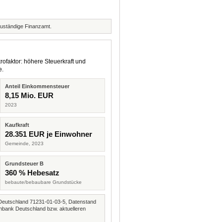
zuständige Finanzamt.
rofaktor: höhere Steuerkraft und
e.
Anteil Einkommensteuer
8,15 Mio. EUR
2023
Kaufkraft
28.351 EUR je Einwohner
Gemeinde, 2023
Grundsteuer B
360 % Hebesatz
bebaute/bebaubare Grundstücke
Deutschland 71231-01-03-5, Datenstand
nbank Deutschland bzw. aktuelleren