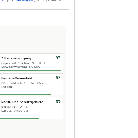
BKG
(2026)
dl-de/by-2-0
; Schutzgebiete: ©
97
Alltagsversorgung
Supermarkt 2,6 Min., Notfall 5,8
Min., Schwimmbad 5,9 Min.
82
Fernstraßenumfeld
BASt-Zählstelle 10,5 km, 35.402
Kfz/Tag
63
Natur- und Schutzgebiete
5,8 % FFH, 12,0 %
Landschaftsschutz