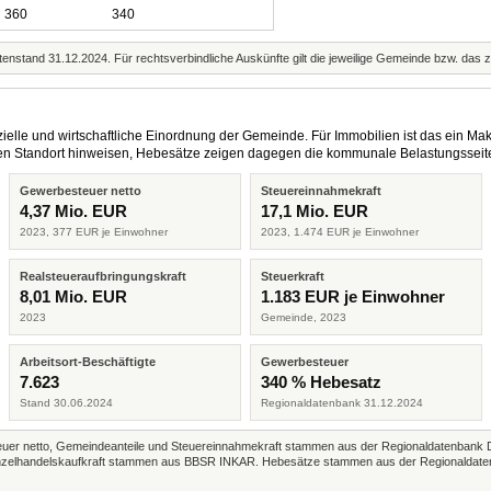
360
340
enstand 31.12.2024. Für rechtsverbindliche Auskünfte gilt die jeweilige Gemeinde bzw. das 
elle und wirtschaftliche Einordnung der Gemeinde. Für Immobilien ist das ein Mak
eren Standort hinweisen, Hebesätze zeigen dagegen die kommunale Belastungsseit
Gewerbesteuer netto
Steuereinnahmekraft
4,37 Mio. EUR
17,1 Mio. EUR
2023, 377 EUR je Einwohner
2023, 1.474 EUR je Einwohner
Realsteueraufbringungskraft
Steuerkraft
8,01 Mio. EUR
1.183 EUR je Einwohner
2023
Gemeinde, 2023
Arbeitsort-Beschäftigte
Gewerbesteuer
7.623
340 % Hebesatz
Stand 30.06.2024
Regionaldatenbank 31.12.2024
r netto, Gemeindeanteile und Steuereinnahmekraft stammen aus der Regionaldatenbank 
 Einzelhandelskaufkraft stammen aus BBSR INKAR. Hebesätze stammen aus der Regionaldate