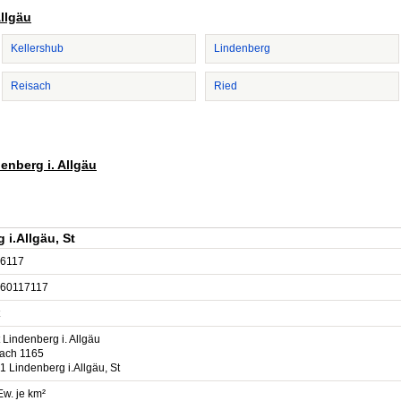
Allgäu
Kellershub
Lindenberg
Reisach
Ried
enberg i. Allgäu
i.Allgäu, St
6117
60117117
 Lindenberg i. Allgäu
fach 1165
 Lindenberg i.Allgäu, St
Ew. je km²