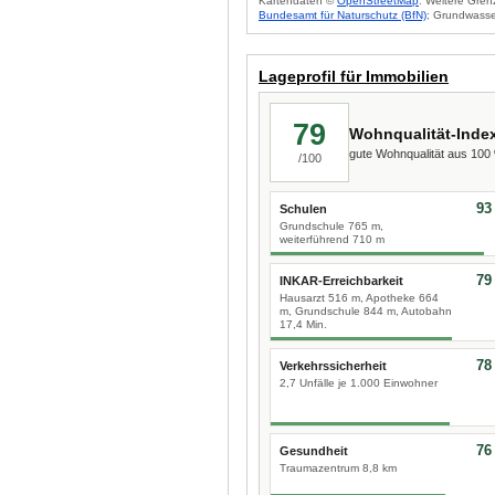
Kartendaten ©
OpenStreetMap
. Weitere Gren
Bundesamt für Naturschutz (BfN)
; Grundwasse
Lageprofil für Immobilien
79
Wohnqualität-Inde
gute Wohnqualität aus 10
/100
93
Schulen
Grundschule 765 m,
weiterführend 710 m
79
INKAR-Erreichbarkeit
Hausarzt 516 m, Apotheke 664
m, Grundschule 844 m, Autobahn
17,4 Min.
78
Verkehrssicherheit
2,7 Unfälle je 1.000 Einwohner
76
Gesundheit
Traumazentrum 8,8 km