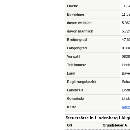
Fläche
11,8
Einwohner
11.5
davon weiblich
5.86
davon männlich
5.72
Breitengrad
47.6
Längengrad
9.88
Vorwahl
0838
Telefonnetz
Lind
Land
Baye
Regierungsbezirk
Sch
Landkreis
Lind
Gemeinde
Linde
Karte
Kart
Steuersätze in Lindenberg i.Allg
Ort
Grundsteuer A