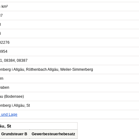
4 km²
87
3
4
02276
4954
1, 08384, 08387
enberg i Allgäu, Röthenbach Allgäu, Weiler-Simmerberg
rn
waben
au (Bodensee)
nberg i.Allgäu, St
e und Lage
äu, St
Grundsteuer B
Gewerbesteuerhebesatz