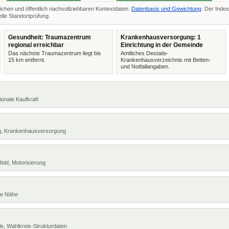
ichen und öffentlich nachvollziehbaren Kontextdaten.
Datenbasis und Gewichtung
. Der Index
lle Standortprüfung.
Gesundheit: Traumazentrum
Krankenhausversorgung: 1
regional erreichbar
Einrichtung in der Gemeinde
Das nächste Traumazentrum liegt bis
Amtliches Destatis-
15 km entfernt.
Krankenhausverzeichnis mit Betten-
und Notfallangaben.
ionale Kaufkraft
ng, Krankenhausversorgung
eld, Motorisierung
te Nähe
e, Wahlkreis-Strukturdaten