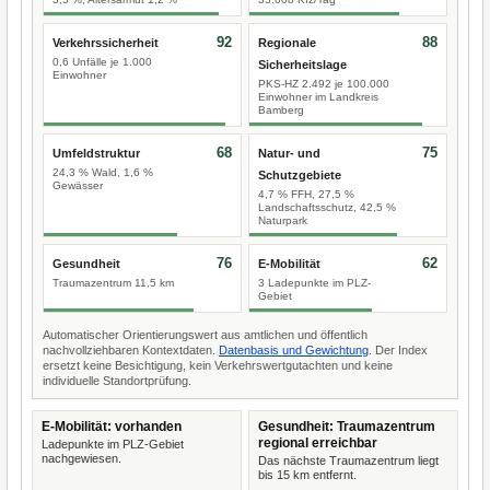
92
88
Verkehrssicherheit
Regionale
0,6 Unfälle je 1.000
Sicherheitslage
Einwohner
PKS-HZ 2.492 je 100.000
Einwohner im Landkreis
Bamberg
68
75
Umfeldstruktur
Natur- und
24,3 % Wald, 1,6 %
Schutzgebiete
Gewässer
4,7 % FFH, 27,5 %
Landschaftsschutz, 42,5 %
Naturpark
76
62
Gesundheit
E-Mobilität
Traumazentrum 11,5 km
3 Ladepunkte im PLZ-
Gebiet
Automatischer Orientierungswert aus amtlichen und öffentlich
nachvollziehbaren Kontextdaten.
Datenbasis und Gewichtung
. Der Index
ersetzt keine Besichtigung, kein Verkehrswertgutachten und keine
individuelle Standortprüfung.
E-Mobilität: vorhanden
Gesundheit: Traumazentrum
regional erreichbar
Ladepunkte im PLZ-Gebiet
nachgewiesen.
Das nächste Traumazentrum liegt
bis 15 km entfernt.