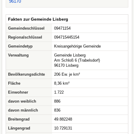
96170
Fakten zur Gemeinde Lisberg
Gemeindeschlüssel
09471154
Regionalschlüssel
094715445154
Gemeindetyp
Kreisangehörige Gemeinde
Verwaltung
Gemeinde Lisberg
Am Schloß 6 (Trabelsdorf)
96170 Lisberg
Bevölkerungsdichte
206 Ew. je km²
Fläche
8,36 km²
Einwohner
1.722
davon weiblich
886
davon männlich
836
Breitengrad
49.882248
Längengrad
10.729131