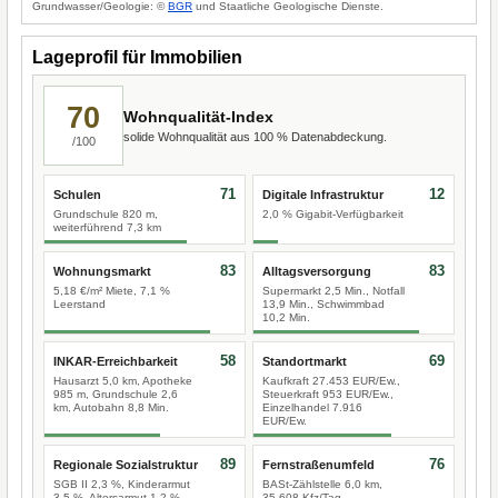
Grundwasser/Geologie: ©
BGR
und Staatliche Geologische Dienste.
Lageprofil für Immobilien
70
Wohnqualität-Index
solide Wohnqualität aus 100 % Datenabdeckung.
/100
71
12
Schulen
Digitale Infrastruktur
Grundschule 820 m,
2,0 % Gigabit-Verfügbarkeit
weiterführend 7,3 km
83
83
Wohnungsmarkt
Alltagsversorgung
5,18 €/m² Miete, 7,1 %
Supermarkt 2,5 Min., Notfall
Leerstand
13,9 Min., Schwimmbad
10,2 Min.
58
69
INKAR-Erreichbarkeit
Standortmarkt
Hausarzt 5,0 km, Apotheke
Kaufkraft 27.453 EUR/Ew.,
985 m, Grundschule 2,6
Steuerkraft 953 EUR/Ew.,
km, Autobahn 8,8 Min.
Einzelhandel 7.916
EUR/Ew.
89
76
Regionale Sozialstruktur
Fernstraßenumfeld
SGB II 2,3 %, Kinderarmut
BASt-Zählstelle 6,0 km,
3,5 %, Altersarmut 1,2 %
35.608 Kfz/Tag