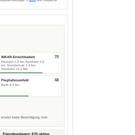
dwasser/Geologie: ©
BGR
und Staatliche
70
INKAR-Erreichbarkeit
Hausarzt 1,4 km, Apotheke 2,0
km, Grundschule 1,4 km,
Autobahn 13,2 Min.
48
Flughafenumfeld
Barth 6,5 km
 ersetzt keine Besichtigung, kein
Energieanlagen: 835 aktive