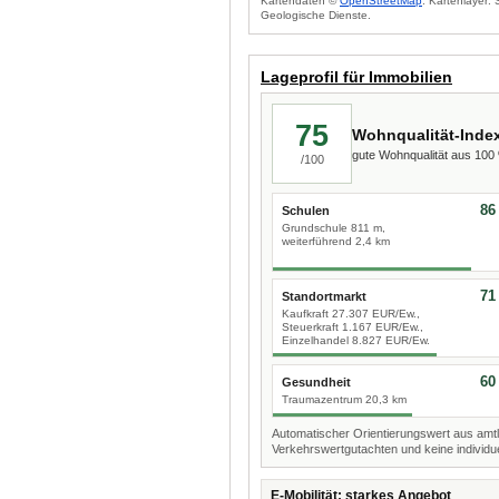
Kartendaten ©
OpenStreetMap
. Kartenlayer:
Geologische Dienste.
Lageprofil für Immobilien
75
Wohnqualität-Inde
gute Wohnqualität aus 10
/100
86
Schulen
Grundschule 811 m,
weiterführend 2,4 km
71
Standortmarkt
Kaufkraft 27.307 EUR/Ew.,
Steuerkraft 1.167 EUR/Ew.,
Einzelhandel 8.827 EUR/Ew.
60
Gesundheit
Traumazentrum 20,3 km
Automatischer Orientierungswert aus amtl
Verkehrswertgutachten und keine individue
E-Mobilität: starkes Angebot