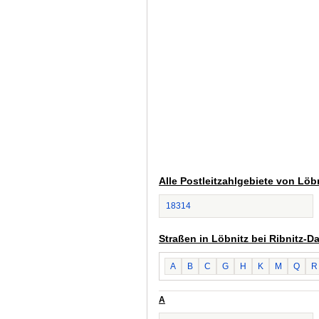
Alle Postleitzahlgebiete von Löb
18314
Straßen in Löbnitz bei Ribnitz-
A
B
C
G
H
K
M
Q
R
A