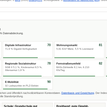
 Starkregen: ©
BKG
(2026)
dl-de/by-2-0
; Schutzgebiete: ©
Bundesamt für Naturschutz (BfN)
; Grun
x
0 % Datenabdeckung.
70
81
Digitale Infrastruktur
Wohnungsmarkt
71,6 % Gigabit-Verfügbarkeit
5,91 €/m² Miete, 5,5 % Leerstand
78
82
Regionale Sozialstruktur
Fernstraßenumfeld
SGB II 5,1 %, Kinderarmut 8,5 %,
BASt-Zählstelle 8,1 km, 6.210
Altersarmut 1,8 %
Kfz/Tag
90
E-Mobilität
32 Ladepunkte im PLZ-Gebiet
ichen und öffentlich nachvollziehbaren Kontextdaten.
Datenbasis und Gewichtung
. Der Index
lle Standortprüfung.
Schule: Grundschule gut
Breitband: gute Gigabit-