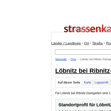
Länder / Landkreis
·
Ort
·
Straße
·
Pos
Startseite
Orte
Löbnitz bei Ribnitz-Damg
Löbnitz bei Ribnit
Auf dieser Seite
Karte
Lageprofil
Für Löbnitz bei Ribnitz-Damgarten sind 1 
Standortprofil für Löbni