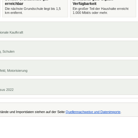
erreichbar
Verfügbarkeit
Die nächste Grundschule liegt bis 1,5
Ein großer Teil der Haushalte erreicht
km entfernt.
1.000 Mbit/s oder mehr.
ionale Kaufkraft
g, Schulen
eld, Motorisierung
ensus 2022
tände und Importdaten stehen auf der Seite
Quellennachweise und Datenimporte
.