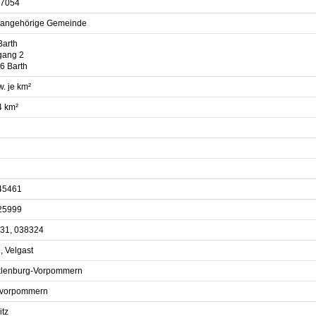
7054
sangehörige Gemeinde
Barth
gang 2
6 Barth
. je km²
4 km²
45461
25999
31, 038324
, Velgast
lenburg-Vorpommern
vorpommern
itz