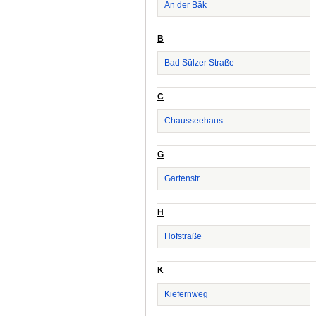
An der Bäk
B
Bad Sülzer Straße
C
Chausseehaus
G
Gartenstr.
H
Hofstraße
K
Kiefernweg