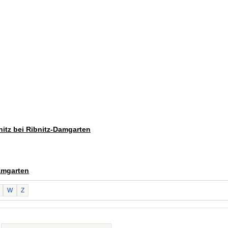
nitz bei Ribnitz-Damgarten
Damgarten
W
Z