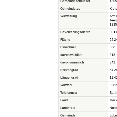
Gemeindeschlüssel
1305
Gemeindetyp
Krei
Verwaltung
Amt 
Teer
1835
Bevölkerungsdichte
30 Ew
Fläche
22,2
Einwohner
660
davon weiblich
318
davon männlich
342
Breitengrad
54.2
Längengrad
12.4
Vorwahl
0382
Telefonnetz
Barth
Land
Meck
Landkreis
Nord
Gemeinde
Löbn