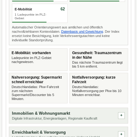
62
E-Mobilität
1 Ladepunkte im PLZ-
Gebiet
Automatischer Orientierungswert aus amtlichen und öffentlich
nachvollziehbaren Kontextdaten.
Datenbasis und Gewichtung
. Der Index
ersetzt keine Besichtigung, kein Verkehrswertgutachten und keine
individuelle Standortprüfung.
E-Mobilität: vorhanden
Gesundheit: Traumazentrum
in der Nähe
Ladepunkte im PLZ-Gebiet
nachgewiesen.
Das nächste Traumazentrum liegt
bis 5 km entfernt.
Nahversorgung: Supermarkt
Notfallversorgung: kurze
schnell erreichbar
Fahrzeit
Deutschlandatlas: Pkw-Fahrzeit
Deutschlandatlas:
zum nächsten
Notfallversorgung per Pkw bis 10
Supermarkt/Discounter bis 5
Minuten erreichbar.
Minuten.
Immobilien & Wohnungsmarkt
Digitale Infrastruktur, Energieanlagen, Regionale Kaufkraft
Erreichbarkeit & Versorgung