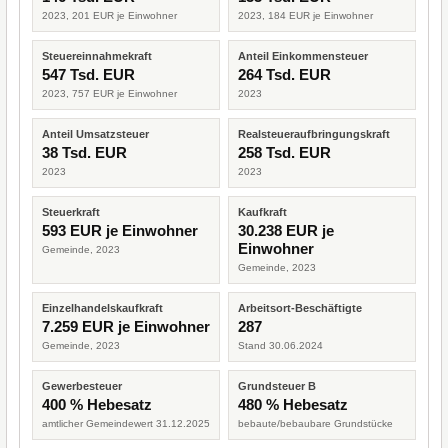
2023, 201 EUR je Einwohner
2023, 184 EUR je Einwohner
Steuereinnahmekraft
Anteil Einkommensteuer
547 Tsd. EUR
264 Tsd. EUR
2023, 757 EUR je Einwohner
2023
Anteil Umsatzsteuer
Realsteueraufbringungskraft
38 Tsd. EUR
258 Tsd. EUR
2023
2023
Steuerkraft
Kaufkraft
593 EUR je Einwohner
30.238 EUR je
Einwohner
Gemeinde, 2023
Gemeinde, 2023
Einzelhandelskaufkraft
Arbeitsort-Beschäftigte
7.259 EUR je Einwohner
287
Gemeinde, 2023
Stand 30.06.2024
Gewerbesteuer
Grundsteuer B
400 % Hebesatz
480 % Hebesatz
amtlicher Gemeindewert 31.12.2025
bebaute/bebaubare Grundstücke