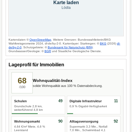
Karte laden
Lödla
Kartendaten ©
OpenStreetMap
. Weitere Grenzen: Bundeswahlleiterin/BKG
Wahlkreisgeometrie 2024, dl-de/by-2-0. Kartenlayer: Starkregen: ©
BKG
(2026)
dl-
de/by-2-0
; Schutzgebiete: ©
Bundesamt für Naturschutz (BfN)
;
Grundwasser/Geologie: ©
BGR
und Staatliche Geologische Dienste.
Lageprofil für Immobilien
68
Wohnqualität-Index
solide Wohnqualität aus 100 % Datenabdeckung.
/100
49
11
Schulen
Digitale Infrastruktur
Grundschule 2,8 km,
0,9 % Gigabit-Verfügbarkeit
weiterführend 4,8 km
90
92
Wohnungsmarkt
Alltagsversorgung
4,64 €/m² Miete, 4,6 %
Supermarkt 3,3 Min., Notfall
Leerstand
7,0 Min., Schwimmbad 4,1