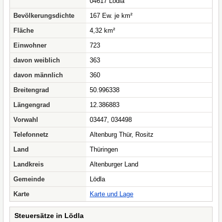
04617 Lödla
Bevölkerungsdichte
167 Ew. je km²
Fläche
4,32 km²
Einwohner
723
davon weiblich
363
davon männlich
360
Breitengrad
50.996338
Längengrad
12.386883
Vorwahl
03447, 034498
Telefonnetz
Altenburg Thür, Rositz
Land
Thüringen
Landkreis
Altenburger Land
Gemeinde
Lödla
Karte
Karte und Lage
Steuersätze in Lödla