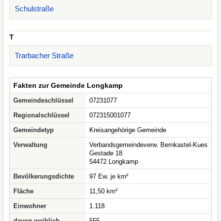
Schulstraße
T
Trarbacher Straße
Fakten zur Gemeinde Longkamp
Gemeindeschlüssel
07231077
Regionalschlüssel
072315001077
Gemeindetyp
Kreisangehörige Gemeinde
Verwaltung
Verbandsgemeindeverw. Bernkastel-Kues
Gestade 18
54472 Longkamp
Bevölkerungsdichte
97 Ew. je km²
Fläche
11,50 km²
Einwohner
1.118
davon weiblich
555