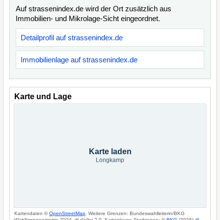
Auf strassenindex.de wird der Ort zusätzlich aus
Immobilien- und Mikrolage-Sicht eingeordnet.
Detailprofil auf strassenindex.de
Immobilienlage auf strassenindex.de
Karte und Lage
Karte laden
Longkamp
Kartendaten ©
OpenStreetMap
. Weitere Grenzen: Bundeswahlleiterin/BKG
Wahlkreisgeometrie 2024, dl-de/by-2-0. Kartenlayer: Starkregen: ©
BKG
(2026)
dl-