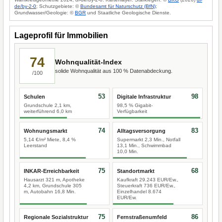
de/by-2-0
; Schutzgebiete: ©
Bundesamt für Naturschutz (BfN)
;
Grundwasser/Geologie: ©
BGR
und Staatliche Geologische Dienste.
Lageprofil für Immobilien
74
Wohnqualität-Index
solide Wohnqualität aus 100 % Datenabdeckung.
/100
53
98
Schulen
Digitale Infrastruktur
Grundschule 2,1 km,
98,5 % Gigabit-
weiterführend 6,0 km
Verfügbarkeit
74
83
Wohnungsmarkt
Alltagsversorgung
5,14 €/m² Miete, 8,4 %
Supermarkt 2,3 Min., Notfall
Leerstand
13,1 Min., Schwimmbad
10,0 Min.
75
68
INKAR-Erreichbarkeit
Standortmarkt
Hausarzt 321 m, Apotheke
Kaufkraft 29.243 EUR/Ew.,
4,2 km, Grundschule 305
Steuerkraft 736 EUR/Ew.,
m, Autobahn 16,8 Min.
Einzelhandel 8.674
EUR/Ew.
75
86
Regionale Sozialstruktur
Fernstraßenumfeld