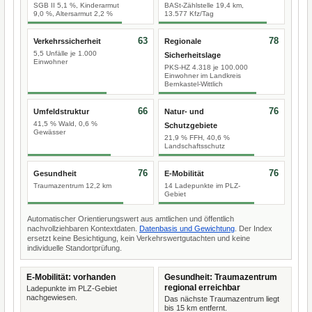
SGB II 5,1 %, Kinderarmut
BASt-Zählstelle 19,4 km,
9,0 %, Altersarmut 2,2 %
13.577 Kfz/Tag
63
78
Verkehrssicherheit
Regionale
5,5 Unfälle je 1.000
Sicherheitslage
Einwohner
PKS-HZ 4.318 je 100.000
Einwohner im Landkreis
Bernkastel-Wittlich
66
76
Umfeldstruktur
Natur- und
41,5 % Wald, 0,6 %
Schutzgebiete
Gewässer
21,9 % FFH, 40,6 %
Landschaftsschutz
76
76
Gesundheit
E-Mobilität
Traumazentrum 12,2 km
14 Ladepunkte im PLZ-
Gebiet
Automatischer Orientierungswert aus amtlichen und öffentlich
nachvollziehbaren Kontextdaten.
Datenbasis und Gewichtung
. Der Index
ersetzt keine Besichtigung, kein Verkehrswertgutachten und keine
individuelle Standortprüfung.
E-Mobilität: vorhanden
Gesundheit: Traumazentrum
regional erreichbar
Ladepunkte im PLZ-Gebiet
nachgewiesen.
Das nächste Traumazentrum liegt
bis 15 km entfernt.