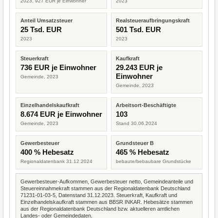
2023, 927 EUR je Einwohner
2023
Anteil Umsatzsteuer
Realsteueraufbringungskraft
25 Tsd. EUR
501 Tsd. EUR
2023
2023
Steuerkraft
Kaufkraft
736 EUR je Einwohner
29.243 EUR je
Einwohner
Gemeinde, 2023
Gemeinde, 2023
Einzelhandelskaufkraft
Arbeitsort-Beschäftigte
8.674 EUR je Einwohner
103
Gemeinde, 2023
Stand 30.06.2024
Gewerbesteuer
Grundsteuer B
400 % Hebesatz
465 % Hebesatz
Regionaldatenbank 31.12.2024
bebaute/bebaubare Grundstücke
Gewerbesteuer-Aufkommen, Gewerbesteuer netto, Gemeindeanteile und
Steuereinnahmekraft stammen aus der Regionaldatenbank Deutschland
71231-01-03-5, Datenstand 31.12.2023. Steuerkraft, Kaufkraft und
Einzelhandelskaufkraft stammen aus BBSR INKAR. Hebesätze stammen
aus der Regionaldatenbank Deutschland bzw. aktuelleren amtlichen
Landes- oder Gemeindedaten.