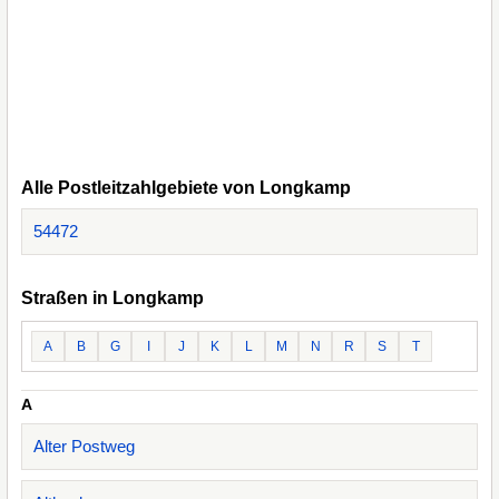
Alle Postleitzahlgebiete von Longkamp
54472
Straßen in Longkamp
A
B
G
I
J
K
L
M
N
R
S
T
A
Alter Postweg