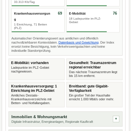
33.313 Kfz/Tag
69
76
Krankenhausversorgun
E-Mobilität
18 Ladepunkte im PLZ-
g
Gebiet
1 Einrichtung, 71 Betten
(PLZ)
Automatischer Orientierungswert aus amtlichen und öffentlich
nachvollziehbaren Kontextdaten.
Datenbasis und Gewichtung
. Der Index
ersetzt keine Besichtigung, kein Verkehrswertgutachten und keine
individuelle Standortprüfung.
E-Mobilität: vorhanden
Gesundheit: Traumazentrum
regional erreichbar
Ladepunkte im PLZ-Gebiet
nachgewiesen.
Das nächste Traumazentrum liegt
bis 15 km entfernt.
Krankenhausversorgung: 1
Breitband: gute Gigabit-
Einrichtung im PLZ-Gebiet
Verfügbarkeit
Amtliches Destatis-
Ein großer Teil der Haushalte
Krankenhausverzeichnis mit
erreicht 1.000 Mbit/s oder mehr.
Betten- und Notfallangaben.
Immobilien & Wohnungsmarkt
Digitale Infrastruktur, Energieanlagen, Regionale Kaufkraft