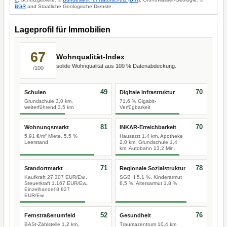
BGR
und Staatliche Geologische Dienste.
Lageprofil für Immobilien
67
Wohnqualität-Index
solide Wohnqualität aus 100 % Datenabdeckung.
/100
49
70
Schulen
Digitale Infrastruktur
Grundschule 3,0 km,
71,6 % Gigabit-
weiterführend 3,5 km
Verfügbarkeit
81
70
Wohnungsmarkt
INKAR-Erreichbarkeit
5,91 €/m² Miete, 5,5 %
Hausarzt 1,4 km, Apotheke
Leerstand
2,0 km, Grundschule 1,4
km, Autobahn 13,2 Min.
71
78
Standortmarkt
Regionale Sozialstruktur
Kaufkraft 27.307 EUR/Ew.,
SGB II 5,1 %, Kinderarmut
Steuerkraft 1.167 EUR/Ew.,
8,5 %, Altersarmut 1,8 %
Einzelhandel 8.827
EUR/Ew.
52
76
Fernstraßenumfeld
Gesundheit
BASt-Zählstelle 1,2 km,
Traumazentrum 10,4 km