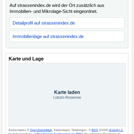
Auf strassenindex.de wird der Ort zusätzlich aus
Immobilien- und Mikrolage-Sicht eingeordnet.
Detailprofil auf strassenindex.de
Immobilienlage auf strassenindex.de
Karte und Lage
Karte laden
Lübzin-Rosenow
Kartendaten ©
OpenStreetMap
. Kartenlayer: Starkregen: ©
BKG
(2026)
dl-de/by-2-
0
; Schutzgebiete: ©
Bundesamt für Naturschutz (BfN)
; Grundwasser/Geologie: ©