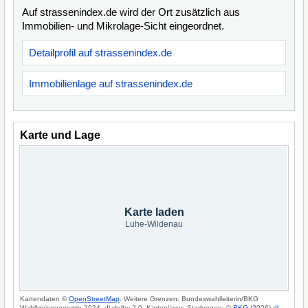
Auf strassenindex.de wird der Ort zusätzlich aus
Immobilien- und Mikrolage-Sicht eingeordnet.
Detailprofil auf strassenindex.de
Immobilienlage auf strassenindex.de
Karte und Lage
Karte laden
Luhe-Wildenau
Kartendaten ©
OpenStreetMap
. Weitere Grenzen: Bundeswahlleiterin/BKG
Wahlkreisgeometrie 2024, dl-de/by-2-0. Kartenlayer: Starkregen: ©
BKG
(2026)
dl-