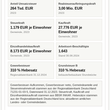
Anteil Umsatzsteuer
Realsteueraufbringungskraft
264 Tsd. EUR
3,00 Mio. EUR
2023
2023
Steuerkraft
Kaufkraft
1.179 EUR je Einwohner
27.776 EUR je
Einwohner
Gemeinde, 2023
Gemeinde, 2023
Einzelhandelskaufkraft
Arbeitsort-Beschäftigte
8.173 EUR je Einwohner
1.643
Gemeinde, 2023
Stand 30.06.2024
Gewerbesteuer
Grundsteuer B
310 % Hebesatz
310 % Hebesatz
Regionaldatenbank 31.12.2024
bebaute/bebaubare Grundstücke
Gewerbesteuer-Aufkommen, Gewerbesteuer netto, Gemeindeanteile und
Steuereinnahmekraft stammen aus der Regionaldatenbank Deutschland
71231-01-03-5, Datenstand 31.12.2023. Steuerkraft, Kaufkraft und
Einzelhandelskaufkraft stammen aus BBSR INKAR. Hebesätze stammen
aus der Regionaldatenbank Deutschland bzw. aktuelleren amtlichen
Landes- oder Gemeindedaten.