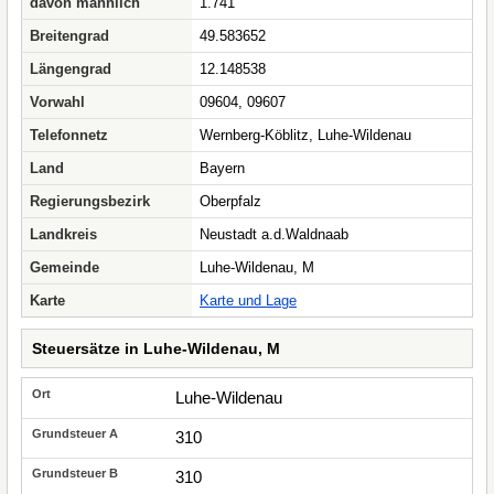
davon männlich
1.741
Breitengrad
49.583652
Längengrad
12.148538
Vorwahl
09604, 09607
Telefonnetz
Wernberg-Köblitz, Luhe-Wildenau
Land
Bayern
Regierungsbezirk
Oberpfalz
Landkreis
Neustadt a.d.Waldnaab
Gemeinde
Luhe-Wildenau, M
Karte
Karte und Lage
Steuersätze in Luhe-Wildenau, M
Luhe-Wildenau
310
310