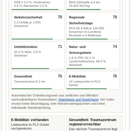
SGB II 3,3 %, Kinderarmut
BASt-Zählstelle 4,4 km,
4,9 %, Altersarmut 1,5 %
33.642 Kfz/Tag
78
78
Verkehrssicherheit
Regionale
2,3 Unfälle je 1.000
Sicherheitslage
Einwohner
PKS-HZ 4.849 je 100.000
Einwohner im Landkreis
Neustadt a.d.Waldnaab
71
74
Umfeldstruktur
Natur- und
40,3 % Wald, 2,9 %
Schutzgebiete
Gewässer
1,9 % FFH, 82,1 %
Landschaftsschutz, 99,4 %
Naturpark
76
76
Gesundheit
E-Mobilität
Traumazentrum 8,1 km
14 Ladepunkte im PLZ-
Gebiet
Automatischer Orientierungswert aus amtlichen und öffentlich
nachvollziehbaren Kontextdaten.
Datenbasis und Gewichtung
. Der Index
ersetzt keine Besichtigung, kein Verkehrswertgutachten und keine
individuelle Standortprüfung.
E-Mobilität: vorhanden
Gesundheit: Traumazentrum
regional erreichbar
Ladepunkte im PLZ-Gebiet
nachgewiesen.
Das nächste Traumazentrum liegt