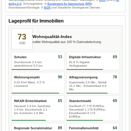
de/by-2-0
; Schutzgebiete: ©
Bundesamt für Naturschutz (BfN)
;
Grundwasser/Geologie: ©
BGR
und Staatliche Geologische Dienste.
Lageprofil für Immobilien
73
Wohnqualität-Index
solide Wohnqualität aus 100 % Datenabdeckung.
/100
53
69
Schulen
Digitale Infrastruktur
Grundschule 2,4 km,
82,8 % Gigabit-
weiterführend 5,0 km
Verfügbarkeit
90
78
Wohnungsmarkt
Alltagsversorgung
5,02 €/m² Miete, 4,5 %
Supermarkt 3,6 Min., Notfall
Leerstand
14,1 Min., Schwimmbad 8,9
Min.
65
69
INKAR-Erreichbarkeit
Standortmarkt
Hausarzt 1,8 km, Apotheke
Kaufkraft 27.776 EUR/Ew.,
1,9 km, Grundschule 2,1
Steuerkraft 1.179 EUR/Ew.,
km, Autobahn 2,6 Min.
Einzelhandel 8.173
EUR/Ew.
89
64
Regionale Sozialstruktur
Fernstraßenumfeld