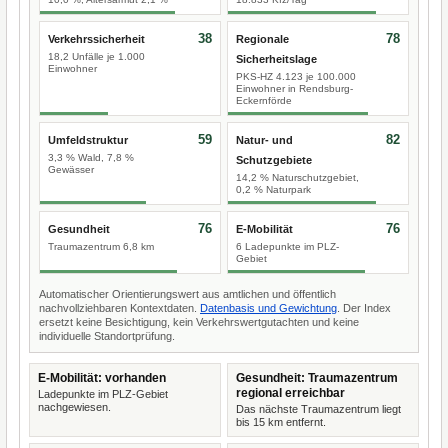
38
78
Verkehrssicherheit
Regionale
18,2 Unfälle je 1.000
Sicherheitslage
Einwohner
PKS-HZ 4.123 je 100.000
Einwohner in Rendsburg-
Eckernförde
59
82
Umfeldstruktur
Natur- und
3,3 % Wald, 7,8 %
Schutzgebiete
Gewässer
14,2 % Naturschutzgebiet,
0,2 % Naturpark
76
76
Gesundheit
E-Mobilität
Traumazentrum 6,8 km
6 Ladepunkte im PLZ-
Gebiet
Automatischer Orientierungswert aus amtlichen und öffentlich
nachvollziehbaren Kontextdaten.
Datenbasis und Gewichtung
. Der Index
ersetzt keine Besichtigung, kein Verkehrswertgutachten und keine
individuelle Standortprüfung.
E-Mobilität: vorhanden
Gesundheit: Traumazentrum
regional erreichbar
Ladepunkte im PLZ-Gebiet
nachgewiesen.
Das nächste Traumazentrum liegt
bis 15 km entfernt.