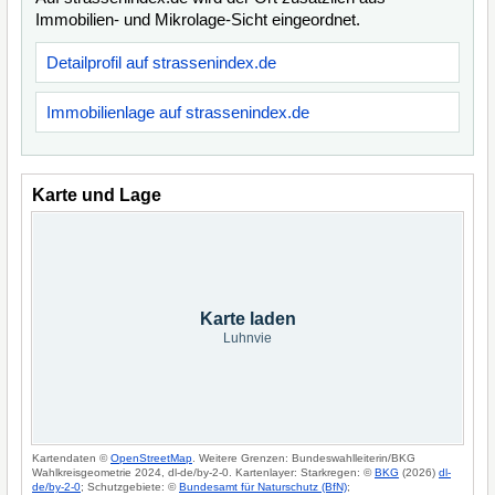
Immobilien- und Mikrolage-Sicht eingeordnet.
Detailprofil auf strassenindex.de
Immobilienlage auf strassenindex.de
Karte und Lage
Karte laden
Luhnvie
Kartendaten ©
OpenStreetMap
. Weitere Grenzen: Bundeswahlleiterin/BKG
Wahlkreisgeometrie 2024, dl-de/by-2-0. Kartenlayer: Starkregen: ©
BKG
(2026)
dl-
de/by-2-0
; Schutzgebiete: ©
Bundesamt für Naturschutz (BfN)
;