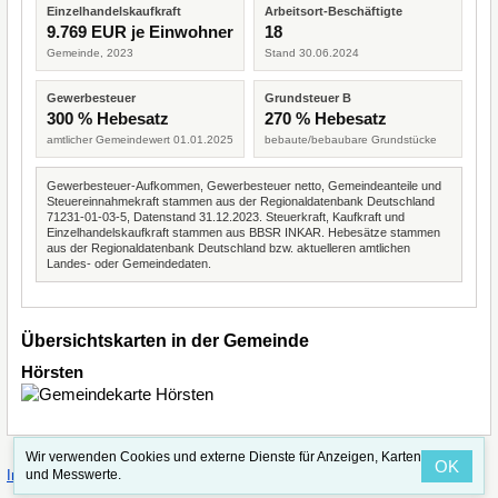
Einzelhandelskaufkraft
Arbeitsort-Beschäftigte
9.769 EUR je Einwohner
18
Gemeinde, 2023
Stand 30.06.2024
Gewerbesteuer
Grundsteuer B
300 % Hebesatz
270 % Hebesatz
amtlicher Gemeindewert 01.01.2025
bebaute/bebaubare Grundstücke
Gewerbesteuer-Aufkommen, Gewerbesteuer netto, Gemeindeanteile und
Steuereinnahmekraft stammen aus der Regionaldatenbank Deutschland
71231-01-03-5, Datenstand 31.12.2023. Steuerkraft, Kaufkraft und
Einzelhandelskaufkraft stammen aus BBSR INKAR. Hebesätze stammen
aus der Regionaldatenbank Deutschland bzw. aktuelleren amtlichen
Landes- oder Gemeindedaten.
Übersichtskarten in der Gemeinde
Hörsten
Wir verwenden Cookies und externe Dienste für Anzeigen, Karten
OK
·
·
und Messwerte.
Impressum
Straßenindex
Valid CSS