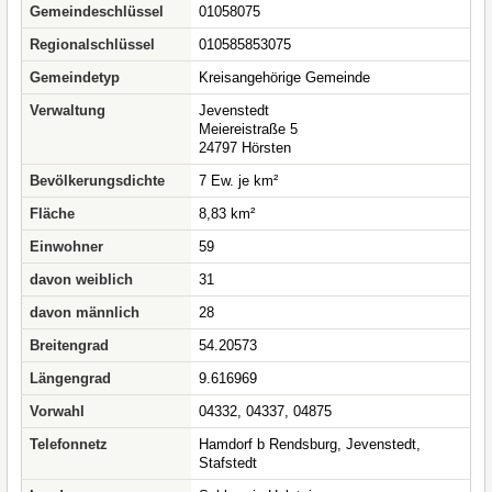
Gemeindeschlüssel
01058075
Regionalschlüssel
010585853075
Gemeindetyp
Kreisangehörige Gemeinde
Verwaltung
Jevenstedt
Meiereistraße 5
24797 Hörsten
Bevölkerungsdichte
7 Ew. je km²
Fläche
8,83 km²
Einwohner
59
davon weiblich
31
davon männlich
28
Breitengrad
54.20573
Längengrad
9.616969
Vorwahl
04332, 04337, 04875
Telefonnetz
Hamdorf b Rendsburg, Jevenstedt,
Stafstedt