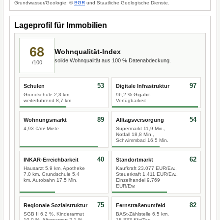
Grundwasser/Geologie: ©
BGR
und Staatliche Geologische Dienste.
Lageprofil für Immobilien
68
Wohnqualität-Index
solide Wohnqualität aus 100 % Datenabdeckung.
/100
53
97
Schulen
Digitale Infrastruktur
Grundschule 2,3 km,
96,2 % Gigabit-
weiterführend 8,7 km
Verfügbarkeit
89
54
Wohnungsmarkt
Alltagsversorgung
4,93 €/m² Miete
Supermarkt 11,9 Min.,
Notfall 18,8 Min.,
Schwimmbad 16,5 Min.
40
62
INKAR-Erreichbarkeit
Standortmarkt
Hausarzt 5,9 km, Apotheke
Kaufkraft 23.077 EUR/Ew.,
7,0 km, Grundschule 5,4
Steuerkraft 1.411 EUR/Ew.,
km, Autobahn 17,5 Min.
Einzelhandel 9.769
EUR/Ew.
75
82
Regionale Sozialstruktur
Fernstraßenumfeld
SGB II 6,2 %, Kinderarmut
BASt-Zählstelle 6,5 km,
10,0 %, Altersarmut 2,1 %
18.833 Kfz/Tag