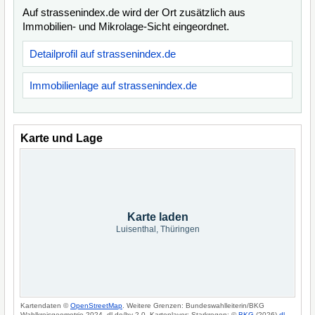
Auf strassenindex.de wird der Ort zusätzlich aus
Immobilien- und Mikrolage-Sicht eingeordnet.
Detailprofil auf strassenindex.de
Immobilienlage auf strassenindex.de
Karte und Lage
Karte laden
Luisenthal, Thüringen
Kartendaten ©
OpenStreetMap
. Weitere Grenzen: Bundeswahlleiterin/BKG
Wahlkreisgeometrie 2024, dl-de/by-2-0. Kartenlayer: Starkregen: ©
BKG
(2026)
dl-