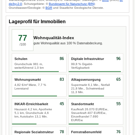
de/by-2-0
; Schutzgebiete: ©
Bundesamt für Naturschutz (BfN)
;
Grundwasser/Geologie: ©
BGR
und Staatliche Geologische Dienste.
Lageprofil für Immobilien
77
Wohnqualität-Index
gute Wohnqualität aus 100 % Datenabdeckung.
/100
86
96
Schulen
Digitale Infrastruktur
Grundschule 981 m,
99,8 % Gigabit-
weiterführend 1,0 km
Verfügbarkeit
83
65
Wohnungsmarkt
Alltagsversorgung
4,82 €/m² Miete, 7,7 %
Supermarkt 6,1 Min., Notfall
Leerstand
21,8 Min., Schwimmbad
11,3 Min.
45
55
INKAR-Erreichbarkeit
Standortmarkt
Hausarzt 4,2 km, Apotheke
Kaufkraft 26.070 EUR/Ew.,
5,1 km, Grundschule 4,6
Steuerkraft 407 EUR/Ew.,
km, Autobahn 13,1 Min.
Einzelhandel 7.690
EUR/Ew.
78
76
Regionale Sozialstruktur
Fernstraßenumfeld