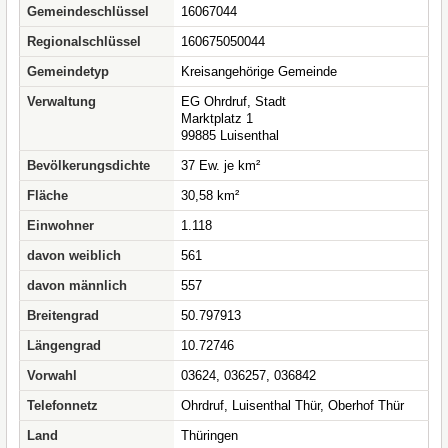
Gemeindeschlüssel
16067044
Regionalschlüssel
160675050044
Gemeindetyp
Kreisangehörige Gemeinde
Verwaltung
EG Ohrdruf, Stadt
Marktplatz 1
99885 Luisenthal
Bevölkerungsdichte
37 Ew. je km²
Fläche
30,58 km²
Einwohner
1.118
davon weiblich
561
davon männlich
557
Breitengrad
50.797913
Längengrad
10.72746
Vorwahl
03624, 036257, 036842
Telefonnetz
Ohrdruf, Luisenthal Thür, Oberhof Thür
Land
Thüringen