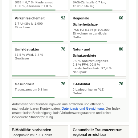
SGB II 6,7 %, Kinderarmut
BASt-Zählstelle 6,7 km,
10,0 %, Altersarmut 1,0 %
45.617 Kfz/Tag
92
66
Verkehrssicherheit
Regionale
1,7 Unfälle je 1.000
Sicherheitslage
Einwohner
PKS-HZ 6.186 je 100.000
Einwohner im Landkreis
Gotha
78
80
Umfeldstruktur
Natur- und
87,5 % Wald, 3,4 %
Schutzgebiete
Gewässer
0,9 % Naturschutzgebiet,
2,8 % FFH, 96,8 %
Landschaftsschutz, 97,4 %
Naturpark
76
76
Gesundheit
E-Mobilität
Traumazentrum 9,8 km
9 Ladepunkte im PLZ-
Gebiet
Automatischer Orientierungswert aus amtlichen und öffentlich
nachvollziehbaren Kontextdaten.
Datenbasis und Gewichtung
. Der Index
ersetzt keine Besichtigung, kein Verkehrswertgutachten und keine
individuelle Standortprüfung.
E-Mobilität: vorhanden
Gesundheit: Traumazentrum
regional erreichbar
Ladepunkte im PLZ-Gebiet