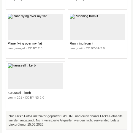
Plane flying over my flat
Runnning from it
von gromgull · CC BY 2.0
von gorriti · CC BY-SA 2.0
karussell :: kerb
von m 291 · CC BY-ND 2.0
Nur Flickr-Fotos mit zuvor geprüfter Bild-URL und erreichbarer Flickr-Fotoseite
werden angezeigt. Nicht verifizierte Altquellen werden nicht verwendet. Letzte
Linkprüfung: 15.05.2026.