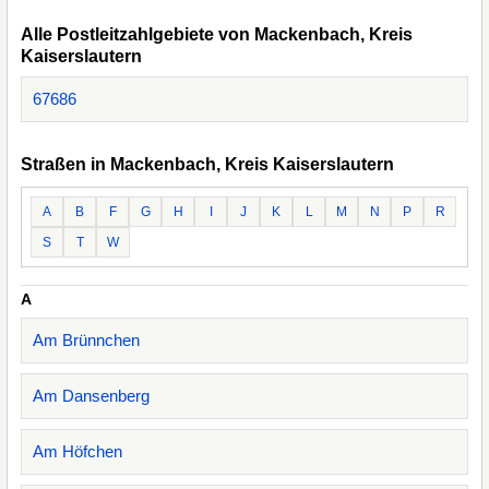
Alle Postleitzahlgebiete von Mackenbach, Kreis
Kaiserslautern
67686
Straßen in Mackenbach, Kreis Kaiserslautern
A
B
F
G
H
I
J
K
L
M
N
P
R
S
T
W
A
Am Brünnchen
Am Dansenberg
Am Höfchen