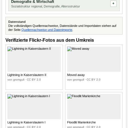
Demografie & Wirtschaft
Sozialstruktur regional, Demografie, Altersstruktur
Datenstand
Die vollständigen Quellennachweise, Datenstände und Importdaten stehen auf
der Seite
Quellennachweise und Datenimporte
.
Verifizierte Flickr-Fotos aus dem Umkreis
Lightning in Kaiserslautern II
Moved away
von gromgull · CC BY 2.0
von gromgull · CC BY 2.0
Lightning in Kaiserslautern I
Floodlit Marienkirche
von gromgull · CC BY 2.0
von gromgull · CC BY 2.0