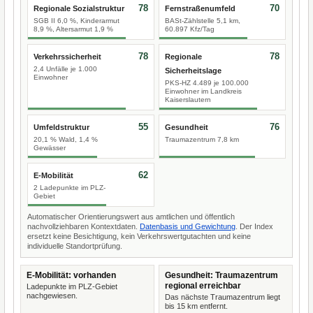
78
70
Regionale Sozialstruktur
Fernstraßenumfeld
SGB II 6,0 %, Kinderarmut
BASt-Zählstelle 5,1 km,
8,9 %, Altersarmut 1,9 %
60.897 Kfz/Tag
78
78
Verkehrssicherheit
Regionale
2,4 Unfälle je 1.000
Sicherheitslage
Einwohner
PKS-HZ 4.489 je 100.000
Einwohner im Landkreis
Kaiserslautern
55
76
Umfeldstruktur
Gesundheit
20,1 % Wald, 1,4 %
Traumazentrum 7,8 km
Gewässer
62
E-Mobilität
2 Ladepunkte im PLZ-
Gebiet
Automatischer Orientierungswert aus amtlichen und öffentlich
nachvollziehbaren Kontextdaten.
Datenbasis und Gewichtung
. Der Index
ersetzt keine Besichtigung, kein Verkehrswertgutachten und keine
individuelle Standortprüfung.
E-Mobilität: vorhanden
Gesundheit: Traumazentrum
regional erreichbar
Ladepunkte im PLZ-Gebiet
nachgewiesen.
Das nächste Traumazentrum liegt
bis 15 km entfernt.