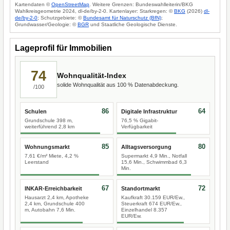
Kartendaten ©
OpenStreetMap
. Weitere Grenzen: Bundeswahlleiterin/BKG
Wahlkreisgeometrie 2024, dl-de/by-2-0. Kartenlayer: Starkregen: ©
BKG
(2026)
dl-
de/by-2-0
; Schutzgebiete: ©
Bundesamt für Naturschutz (BfN)
;
Grundwasser/Geologie: ©
BGR
und Staatliche Geologische Dienste.
Lageprofil für Immobilien
74
Wohnqualität-Index
solide Wohnqualität aus 100 % Datenabdeckung.
/100
86
64
Schulen
Digitale Infrastruktur
Grundschule 398 m,
76,5 % Gigabit-
weiterführend 2,8 km
Verfügbarkeit
85
80
Wohnungsmarkt
Alltagsversorgung
7,61 €/m² Miete, 4,2 %
Supermarkt 4,9 Min., Notfall
Leerstand
15,6 Min., Schwimmbad 6,3
Min.
67
72
INKAR-Erreichbarkeit
Standortmarkt
Hausarzt 2,4 km, Apotheke
Kaufkraft 30.159 EUR/Ew.,
2,4 km, Grundschule 400
Steuerkraft 674 EUR/Ew.,
m, Autobahn 7,6 Min.
Einzelhandel 8.357
EUR/Ew.