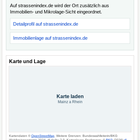
Auf strassenindex.de wird der Ort zusätzlich aus
Immobilien- und Mikrolage-Sicht eingeordnet.
Detailprofil auf strassenindex.de
Immobilienlage auf strassenindex.de
Karte und Lage
Karte laden
Mainz a Rhein
Kartendaten ©
OpenStreetMap
. Weitere Grenzen: Bundeswahlleiterin/BKG
Wahlkreisgeometrie 2024, dl-de/by-2-0. Kartenlayer: Starkregen: ©
BKG
(2026)
dl-