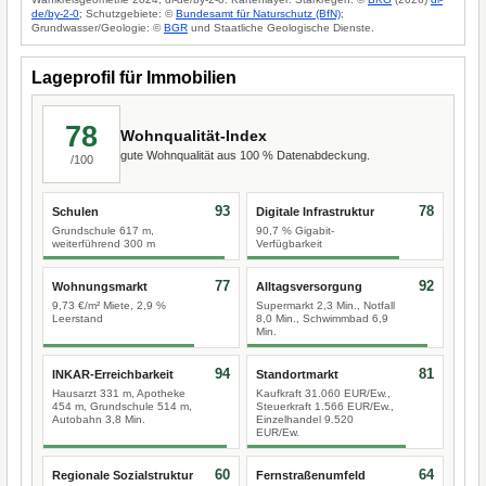
de/by-2-0
; Schutzgebiete: ©
Bundesamt für Naturschutz (BfN)
;
Grundwasser/Geologie: ©
BGR
und Staatliche Geologische Dienste.
Lageprofil für Immobilien
78
Wohnqualität-Index
gute Wohnqualität aus 100 % Datenabdeckung.
/100
93
78
Schulen
Digitale Infrastruktur
Grundschule 617 m,
90,7 % Gigabit-
weiterführend 300 m
Verfügbarkeit
77
92
Wohnungsmarkt
Alltagsversorgung
9,73 €/m² Miete, 2,9 %
Supermarkt 2,3 Min., Notfall
Leerstand
8,0 Min., Schwimmbad 6,9
Min.
94
81
INKAR-Erreichbarkeit
Standortmarkt
Hausarzt 331 m, Apotheke
Kaufkraft 31.060 EUR/Ew.,
454 m, Grundschule 514 m,
Steuerkraft 1.566 EUR/Ew.,
Autobahn 3,8 Min.
Einzelhandel 9.520
EUR/Ew.
60
64
Regionale Sozialstruktur
Fernstraßenumfeld