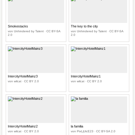
Smokestacks
The key to the city
von Unhindered by Talent · CC BY-SA
von Unhindered by Talent · CC BY-SA
2.0
2.0
IntercityHotelMainz3
IntercityHotelMainz1
von wilcat · CC BY 2.0
von wilcat · CC BY 2.0
IntercityHotelMainz2
la familia
von wilcat · CC BY 2.0
von PixLjUicE23 · CC BY-SA 2.0