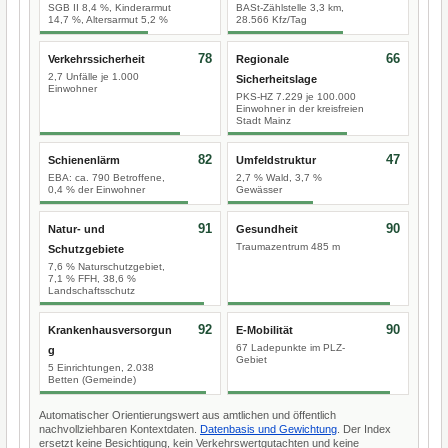
SGB II 8,4 %, Kinderarmut
BASt-Zählstelle 3,3 km,
14,7 %, Altersarmut 5,2 %
28.566 Kfz/Tag
78
66
Verkehrssicherheit
Regionale
2,7 Unfälle je 1.000
Sicherheitslage
Einwohner
PKS-HZ 7.229 je 100.000
Einwohner in der kreisfreien
Stadt Mainz
82
47
Schienenlärm
Umfeldstruktur
EBA: ca. 790 Betroffene,
2,7 % Wald, 3,7 %
0,4 % der Einwohner
Gewässer
91
90
Natur- und
Gesundheit
Traumazentrum 485 m
Schutzgebiete
7,6 % Naturschutzgebiet,
7,1 % FFH, 38,6 %
Landschaftsschutz
92
90
Krankenhausversorgun
E-Mobilität
67 Ladepunkte im PLZ-
g
Gebiet
5 Einrichtungen, 2.038
Betten (Gemeinde)
Automatischer Orientierungswert aus amtlichen und öffentlich
nachvollziehbaren Kontextdaten.
Datenbasis und Gewichtung
. Der Index
ersetzt keine Besichtigung, kein Verkehrswertgutachten und keine