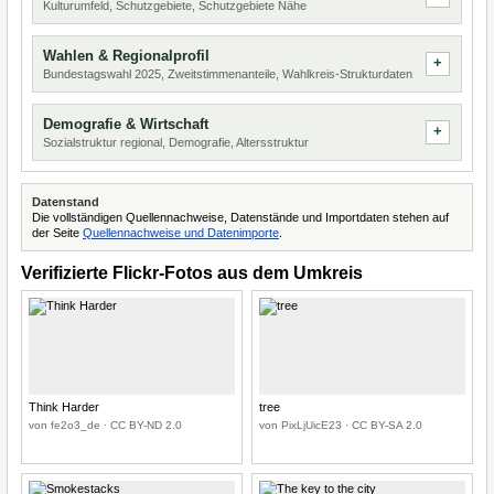
Kulturumfeld, Schutzgebiete, Schutzgebiete Nähe
Wahlen & Regionalprofil
Bundestagswahl 2025, Zweitstimmenanteile, Wahlkreis-Strukturdaten
Demografie & Wirtschaft
Sozialstruktur regional, Demografie, Altersstruktur
Datenstand
Die vollständigen Quellennachweise, Datenstände und Importdaten stehen auf
der Seite
Quellennachweise und Datenimporte
.
Verifizierte Flickr-Fotos aus dem Umkreis
Think Harder
tree
von fe2o3_de · CC BY-ND 2.0
von PixLjUicE23 · CC BY-SA 2.0