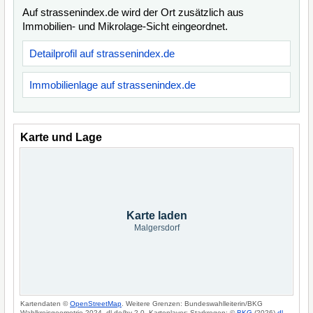
Auf strassenindex.de wird der Ort zusätzlich aus
Immobilien- und Mikrolage-Sicht eingeordnet.
Detailprofil auf strassenindex.de
Immobilienlage auf strassenindex.de
Karte und Lage
Karte laden
Malgersdorf
Kartendaten ©
OpenStreetMap
. Weitere Grenzen: Bundeswahlleiterin/BKG
Wahlkreisgeometrie 2024, dl-de/by-2-0. Kartenlayer: Starkregen: ©
BKG
(2026)
dl-