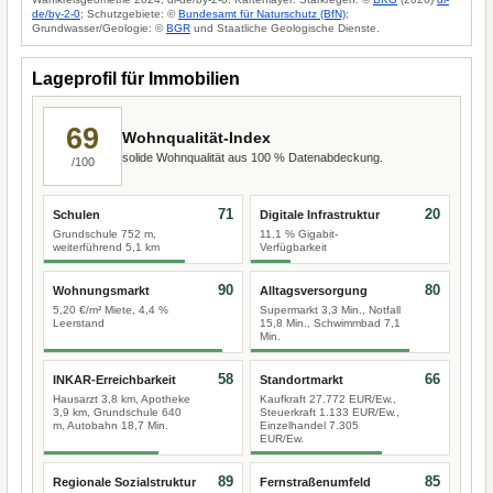
de/by-2-0
; Schutzgebiete: ©
Bundesamt für Naturschutz (BfN)
;
Grundwasser/Geologie: ©
BGR
und Staatliche Geologische Dienste.
Lageprofil für Immobilien
69
Wohnqualität-Index
solide Wohnqualität aus 100 % Datenabdeckung.
/100
71
20
Schulen
Digitale Infrastruktur
Grundschule 752 m,
11,1 % Gigabit-
weiterführend 5,1 km
Verfügbarkeit
90
80
Wohnungsmarkt
Alltagsversorgung
5,20 €/m² Miete, 4,4 %
Supermarkt 3,3 Min., Notfall
Leerstand
15,8 Min., Schwimmbad 7,1
Min.
58
66
INKAR-Erreichbarkeit
Standortmarkt
Hausarzt 3,8 km, Apotheke
Kaufkraft 27.772 EUR/Ew.,
3,9 km, Grundschule 640
Steuerkraft 1.133 EUR/Ew.,
m, Autobahn 18,7 Min.
Einzelhandel 7.305
EUR/Ew.
89
85
Regionale Sozialstruktur
Fernstraßenumfeld