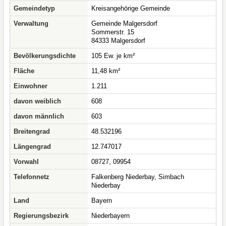
Gemeindetyp
Kreisangehörige Gemeinde
Verwaltung
Gemeinde Malgersdorf
Sommerstr. 15
84333 Malgersdorf
Bevölkerungsdichte
105 Ew. je km²
Fläche
11,48 km²
Einwohner
1.211
davon weiblich
608
davon männlich
603
Breitengrad
48.532196
Längengrad
12.747017
Vorwahl
08727, 09954
Telefonnetz
Falkenberg Niederbay, Simbach
Niederbay
Land
Bayern
Regierungsbezirk
Niederbayern