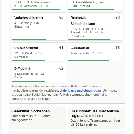
SGB II 3,9 %, Kinderarmut
BASt-Zählstelle 11,7 km,
6,7 %, Altersarmut 1,7 %
9.382 Kfz/Tag
63
78
Verkehrssicherheit
Regionale
4,1 Unfälle je 1.000
Sicherheitslage
Einwohner
PKS-HZ 4.589 je 100.000
Einwohner im Landkreis
Rottal-Inn
61
76
Umfeldstruktur
Gesundheit
22,6 % Wald, 0,6 %
Traumazentrum 10,7 km
Gewässer
62
E-Mobilität
1 Ladepunkte im PLZ-
Gebiet
Automatischer Orientierungswert aus amtlichen und öffentlich
nachvollziehbaren Kontextdaten.
Datenbasis und Gewichtung
. Der Index
ersetzt keine Besichtigung, kein Verkehrswertgutachten und keine
individuelle Standortprüfung.
E-Mobilität: vorhanden
Gesundheit: Traumazentrum
regional erreichbar
Ladepunkte im PLZ-Gebiet
nachgewiesen.
Das nächste Traumazentrum liegt
bis 15 km entfernt.