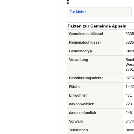
Z
Zur Malse
Fakten zur Gemeinde Appeln
Gemeindeschlüssel
0335
Regionalschlüssel
0335
Gemeindetyp
Krei
Verwaltung
Samt
Wese
2761
Bevölkerungsdichte
32 Ew
Fläche
14,5
Einwohner
471
davon weiblich
223
davon männlich
248
Vorwahl
0474
Telefonnetz
Beve