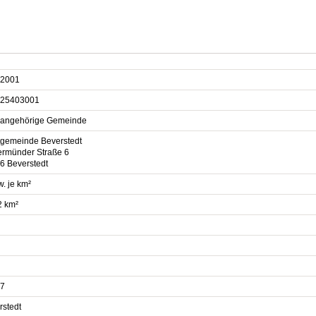
2001
25403001
sangehörige Gemeinde
gemeinde Beverstedt
rmünder Straße 6
6 Beverstedt
. je km²
2 km²
7
rstedt