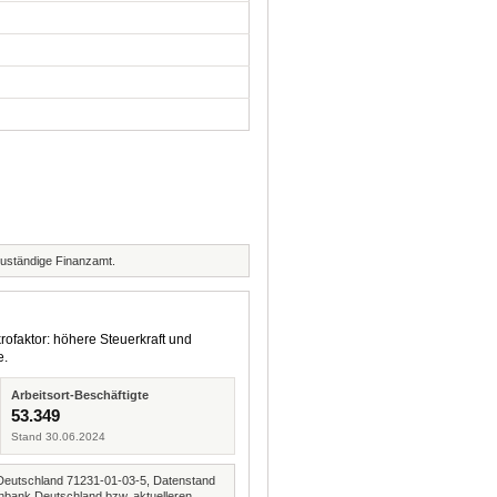
zuständige Finanzamt.
rofaktor: höhere Steuerkraft und
e.
Arbeitsort-Beschäftigte
53.349
Stand 30.06.2024
Deutschland 71231-01-03-5, Datenstand
nbank Deutschland bzw. aktuelleren