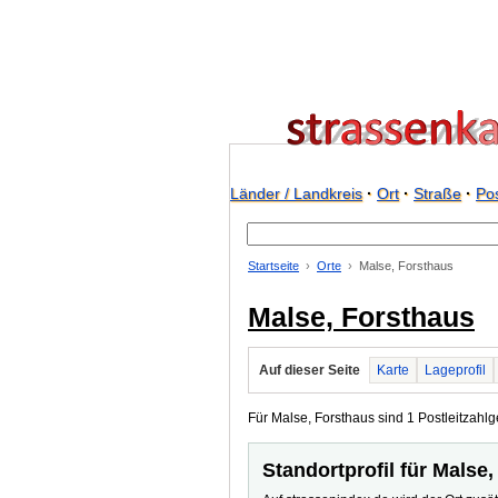
Länder / Landkreis
·
Ort
·
Straße
·
Pos
Startseite
Orte
Malse, Forsthaus
Malse, Forsthaus
Auf dieser Seite
Karte
Lageprofil
Für Malse, Forsthaus sind 1 Postleitzahlge
Standortprofil für Malse