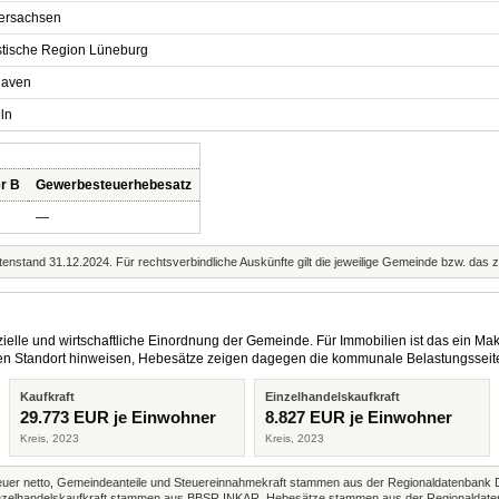
ersachsen
istische Region Lüneburg
aven
ln
r B
Gewerbesteuerhebesatz
—
enstand 31.12.2024. Für rechtsverbindliche Auskünfte gilt die jeweilige Gemeinde bzw. das 
elle und wirtschaftliche Einordnung der Gemeinde. Für Immobilien ist das ein Mak
eren Standort hinweisen, Hebesätze zeigen dagegen die kommunale Belastungsseit
Kaufkraft
Einzelhandelskaufkraft
29.773 EUR je Einwohner
8.827 EUR je Einwohner
Kreis, 2023
Kreis, 2023
r netto, Gemeindeanteile und Steuereinnahmekraft stammen aus der Regionaldatenbank 
 Einzelhandelskaufkraft stammen aus BBSR INKAR. Hebesätze stammen aus der Regionaldate