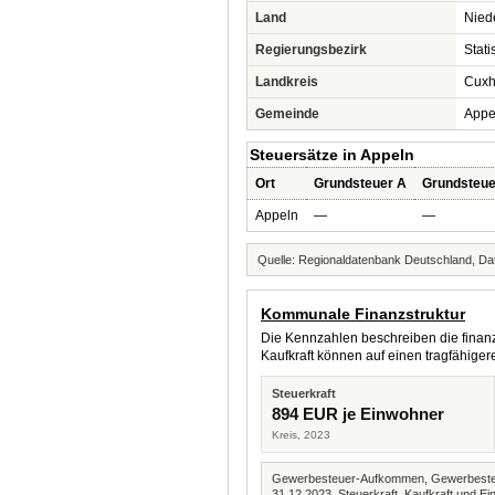
Land
Nied
Regierungsbezirk
Stat
Landkreis
Cuxh
Gemeinde
Appe
Steuersätze in Appeln
Ort
Grundsteuer A
Grundsteue
Appeln
—
—
Quelle: Regionaldatenbank Deutschland, Dat
Kommunale Finanzstruktur
Die Kennzahlen beschreiben die finanzi
Kaufkraft können auf einen tragfähig
Steuerkraft
894 EUR je Einwohner
Kreis, 2023
Gewerbesteuer-Aufkommen, Gewerbesteue
31.12.2023. Steuerkraft, Kaufkraft und