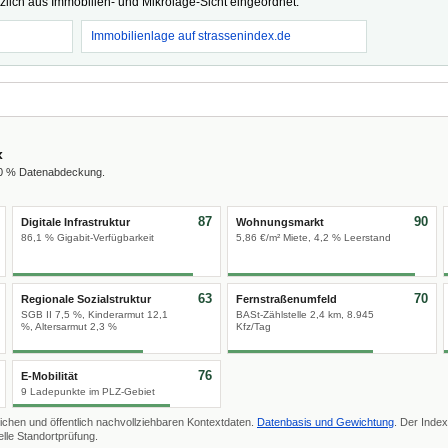
tzlich aus Immobilien- und Mikrolage-Sicht eingeordnet.
Immobilienlage auf strassenindex.de
x
00 % Datenabdeckung.
87
90
Digitale Infrastruktur
Wohnungsmarkt
86,1 % Gigabit-Verfügbarkeit
5,86 €/m² Miete, 4,2 % Leerstand
63
70
Regionale Sozialstruktur
Fernstraßenumfeld
SGB II 7,5 %, Kinderarmut 12,1
BASt-Zählstelle 2,4 km, 8.945
%, Altersarmut 2,3 %
Kfz/Tag
76
E-Mobilität
9 Ladepunkte im PLZ-Gebiet
ichen und öffentlich nachvollziehbaren Kontextdaten.
Datenbasis und Gewichtung
. Der Index
lle Standortprüfung.