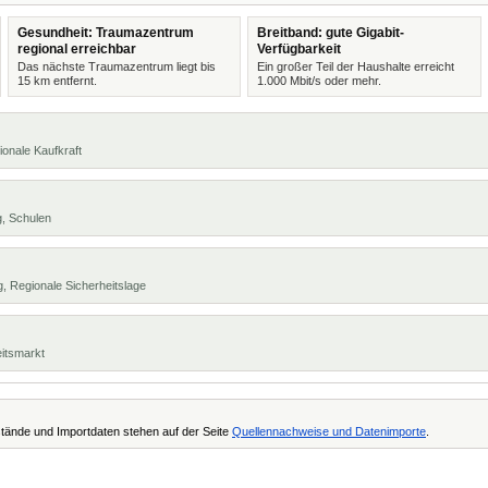
Gesundheit: Traumazentrum
Breitband: gute Gigabit-
regional erreichbar
Verfügbarkeit
Das nächste Traumazentrum liegt bis
Ein großer Teil der Haushalte erreicht
15 km entfernt.
1.000 Mbit/s oder mehr.
ionale Kaufkraft
g, Schulen
, Regionale Sicherheitslage
eitsmarkt
tände und Importdaten stehen auf der Seite
Quellennachweise und Datenimporte
.