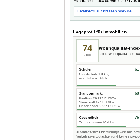
Auf strassenindex.de wird der Ort zusä
Detailprofil auf strassenindex.de
Lageprofil für Immobilien
74
Wohnqualität-Inde
solide Wohnqualität aus 1
/100
61
Schulen
Grundschule 1,8 km,
weiterführend 4,5 km
68
Standortmarkt
Kaufkraft 29.773 EUR/Ew.,
Steuerkraft 894 EUR/Ew.,
Einzelhandel 8.827 EUR/Ew.
76
Gesundheit
Traumazentrum 10,4 km
Automatischer Orientierungswert aus amtl
Verkehrswertgutachten und keine individue