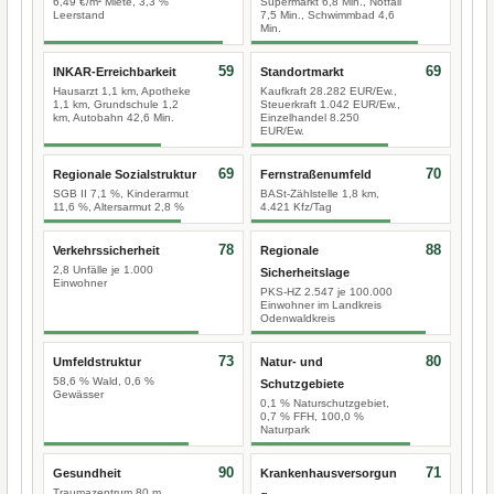
6,49 €/m² Miete, 3,3 %
Supermarkt 6,8 Min., Notfall
Leerstand
7,5 Min., Schwimmbad 4,6
Min.
59
69
INKAR-Erreichbarkeit
Standortmarkt
Hausarzt 1,1 km, Apotheke
Kaufkraft 28.282 EUR/Ew.,
1,1 km, Grundschule 1,2
Steuerkraft 1.042 EUR/Ew.,
km, Autobahn 42,6 Min.
Einzelhandel 8.250
EUR/Ew.
69
70
Regionale Sozialstruktur
Fernstraßenumfeld
SGB II 7,1 %, Kinderarmut
BASt-Zählstelle 1,8 km,
11,6 %, Altersarmut 2,8 %
4.421 Kfz/Tag
78
88
Verkehrssicherheit
Regionale
2,8 Unfälle je 1.000
Sicherheitslage
Einwohner
PKS-HZ 2.547 je 100.000
Einwohner im Landkreis
Odenwaldkreis
73
80
Umfeldstruktur
Natur- und
58,6 % Wald, 0,6 %
Schutzgebiete
Gewässer
0,1 % Naturschutzgebiet,
0,7 % FFH, 100,0 %
Naturpark
90
71
Gesundheit
Krankenhausversorgun
Traumazentrum 80 m