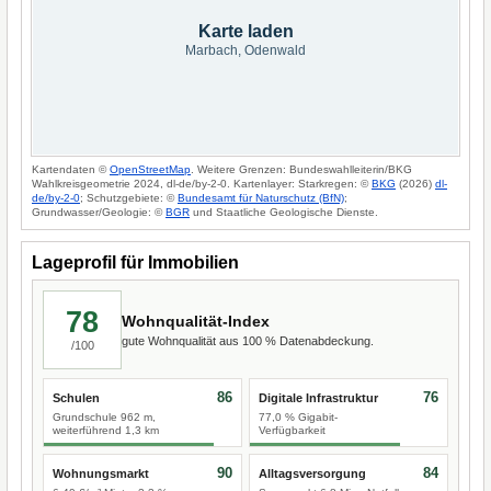
Karte laden
Marbach, Odenwald
Kartendaten ©
OpenStreetMap
. Weitere Grenzen: Bundeswahlleiterin/BKG
Wahlkreisgeometrie 2024, dl-de/by-2-0. Kartenlayer: Starkregen: ©
BKG
(2026)
dl-
de/by-2-0
; Schutzgebiete: ©
Bundesamt für Naturschutz (BfN)
;
Grundwasser/Geologie: ©
BGR
und Staatliche Geologische Dienste.
Lageprofil für Immobilien
78
Wohnqualität-Index
gute Wohnqualität aus 100 % Datenabdeckung.
/100
86
76
Schulen
Digitale Infrastruktur
Grundschule 962 m,
77,0 % Gigabit-
weiterführend 1,3 km
Verfügbarkeit
90
84
Wohnungsmarkt
Alltagsversorgung