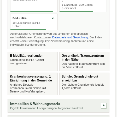
g
1 Einrichtung, 329 Betten
(Gemeinde)
76
E-Mobilität
19 Ladepunkte im PLZ-
Gebiet
Automatischer Orientierungswert aus amtlichen und öffentlich
nachvollziehbaren Kontextdaten.
Datenbasis und Gewichtung
. Der Index
ersetzt keine Besichtigung, kein Verkehrswertgutachten und keine
individuelle Standortprüfung.
E-Mobilität: vorhanden
Gesundheit: Traumazentrum
in der Nähe
Ladepunkte im PLZ-Gebiet
nachgewiesen.
Das nächste Traumazentrum liegt
bis 5 km entfernt.
Krankenhausversorgung: 1
Schule: Grundschule gut
Einrichtung in der Gemeinde
erreichbar
Amtliches Destatis-
Die nächste Grundschule liegt bis
Krankenhausverzeichnis mit
1,5 km entfernt.
Betten- und Notfallangaben.
Immobilien & Wohnungsmarkt
Digitale Infrastruktur, Energieanlagen, Regionale Kaufkraft