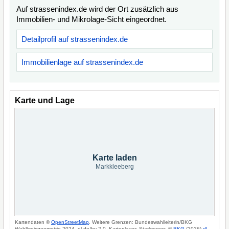
Auf strassenindex.de wird der Ort zusätzlich aus
Immobilien- und Mikrolage-Sicht eingeordnet.
Detailprofil auf strassenindex.de
Immobilienlage auf strassenindex.de
Karte und Lage
Karte laden
Markkleeberg
Kartendaten ©
OpenStreetMap
. Weitere Grenzen: Bundeswahlleiterin/BKG
Wahlkreisgeometrie 2024, dl-de/by-2-0. Kartenlayer: Starkregen: ©
BKG
(2026)
dl-