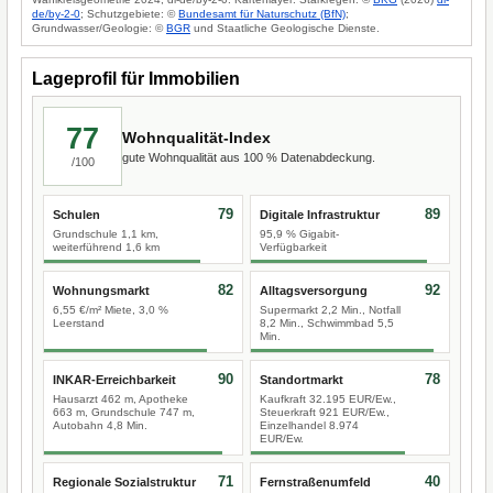
de/by-2-0
; Schutzgebiete: ©
Bundesamt für Naturschutz (BfN)
;
Grundwasser/Geologie: ©
BGR
und Staatliche Geologische Dienste.
Lageprofil für Immobilien
77
Wohnqualität-Index
gute Wohnqualität aus 100 % Datenabdeckung.
/100
79
89
Schulen
Digitale Infrastruktur
Grundschule 1,1 km,
95,9 % Gigabit-
weiterführend 1,6 km
Verfügbarkeit
82
92
Wohnungsmarkt
Alltagsversorgung
6,55 €/m² Miete, 3,0 %
Supermarkt 2,2 Min., Notfall
Leerstand
8,2 Min., Schwimmbad 5,5
Min.
90
78
INKAR-Erreichbarkeit
Standortmarkt
Hausarzt 462 m, Apotheke
Kaufkraft 32.195 EUR/Ew.,
663 m, Grundschule 747 m,
Steuerkraft 921 EUR/Ew.,
Autobahn 4,8 Min.
Einzelhandel 8.974
EUR/Ew.
71
40
Regionale Sozialstruktur
Fernstraßenumfeld