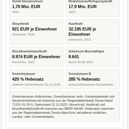
Anteil Umsatzsteuer
Realsteueraufbringungskraft
1,70 Mio. EUR
17,9 Mio. EUR
2023
2023
Steuerkraft
Kaufkraft
921 EUR je Einwohner
32.195 EUR je
Einwohner
Gemeinde, 2023
Gemeinde, 2023
Einzelhandelskaufkraft
Arbeitsort-Beschäftigte
8.974 EUR je Einwohner
8.641
Gemeinde, 2023
Stand 30.06.2024
Gewerbesteuer
Grundsteuer B
420 % Hebesatz
285 % Hebesatz
amtlicher Gemeindewert 31.12.2025
bebaute/bebaubare Grundstücke
Gewerbesteuer-Aufkommen, Gewerbesteuer netto, Gemeindeanteile und
Steuereinnahmekraft stammen aus der Regionaldatenbank Deutschland
71231-01-03-5, Datenstand 31.12.2023. Steuerkraft, Kaufkraft und
Einzelhandelskaufkraft stammen aus BBSR INKAR. Hebesätze stammen
aus der Regionaldatenbank Deutschland bzw. aktuelleren amtlichen
Landes- oder Gemeindedaten.