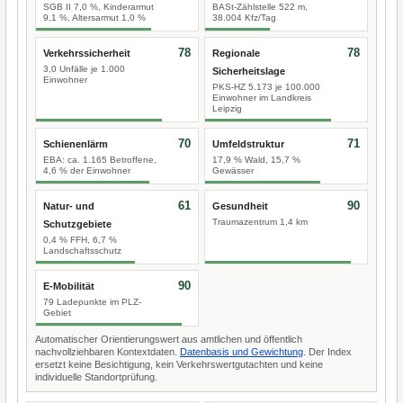
SGB II 7,0 %, Kinderarmut
BASt-Zählstelle 522 m,
9,1 %, Altersarmut 1,0 %
38.004 Kfz/Tag
78
78
Verkehrssicherheit
Regionale
3,0 Unfälle je 1.000
Sicherheitslage
Einwohner
PKS-HZ 5.173 je 100.000
Einwohner im Landkreis
Leipzig
70
71
Schienenlärm
Umfeldstruktur
EBA: ca. 1.165 Betroffene,
17,9 % Wald, 15,7 %
4,6 % der Einwohner
Gewässer
61
90
Natur- und
Gesundheit
Traumazentrum 1,4 km
Schutzgebiete
0,4 % FFH, 6,7 %
Landschaftsschutz
90
E-Mobilität
79 Ladepunkte im PLZ-
Gebiet
Automatischer Orientierungswert aus amtlichen und öffentlich
nachvollziehbaren Kontextdaten.
Datenbasis und Gewichtung
. Der Index
ersetzt keine Besichtigung, kein Verkehrswertgutachten und keine
individuelle Standortprüfung.