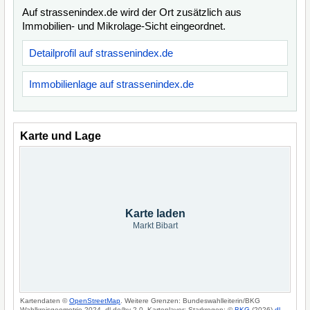
Auf strassenindex.de wird der Ort zusätzlich aus
Immobilien- und Mikrolage-Sicht eingeordnet.
Detailprofil auf strassenindex.de
Immobilienlage auf strassenindex.de
Karte und Lage
Karte laden
Markt Bibart
Kartendaten ©
OpenStreetMap
. Weitere Grenzen: Bundeswahlleiterin/BKG
Wahlkreisgeometrie 2024, dl-de/by-2-0. Kartenlayer: Starkregen: ©
BKG
(2026)
dl-