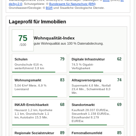
de/by-2-0
; Schutzgebiete: ©
Bundesamt für Naturschutz (BfN)
;
Grundwasser/Geologie: ©
BGR
und Staatliche Geologische Dienste.
Lageprofil für Immobilien
75
Wohnqualität-Index
gute Wohnqualität aus 100 % Datenabdeckung.
/100
79
62
Schulen
Digitale Infrastruktur
Grundschule 616 m,
74,5 % Gigabit-
weiterführend 3,8 km
Verfügbarkeit
83
74
Wohnungsmarkt
Alltagsversorgung
5,04 €/m² Miete, 6,9 %
Supermarkt 4,6 Min., Notfall
Leerstand
23,4 Min., Schwimmbad 8,0
Min.
68
69
INKAR-Erreichbarkeit
Standortmarkt
Hausarzt 1,2 km, Apotheke
Kaufkraft 28.037 EUR/Ew.,
1,1 km, Grundschule 1,1
Steuerkraft 1.158 EUR/Ew.,
km, Autobahn 15,5 Min.
Einzelhandel 8.179
EUR/Ew.
89
85
Regionale Sozialstruktur
Fernstraßenumfeld