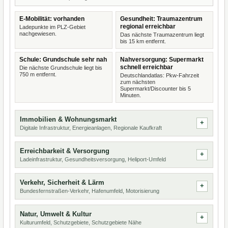
E-Mobilität: vorhanden
Gesundheit: Traumazentrum
regional erreichbar
Ladepunkte im PLZ-Gebiet
nachgewiesen.
Das nächste Traumazentrum liegt
bis 15 km entfernt.
Schule: Grundschule sehr nah
Nahversorgung: Supermarkt
schnell erreichbar
Die nächste Grundschule liegt bis
750 m entfernt.
Deutschlandatlas: Pkw-Fahrzeit
zum nächsten
Supermarkt/Discounter bis 5
Minuten.
Immobilien & Wohnungsmarkt
Digitale Infrastruktur, Energieanlagen, Regionale Kaufkraft
Erreichbarkeit & Versorgung
Ladeinfrastruktur, Gesundheitsversorgung, Heliport-Umfeld
Verkehr, Sicherheit & Lärm
Bundesfernstraßen-Verkehr, Hafenumfeld, Motorisierung
Natur, Umwelt & Kultur
Kulturumfeld, Schutzgebiete, Schutzgebiete Nähe