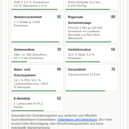
SGB II 3,3 %, Kinderarmut
BASt-Zählstelle 12,3 km,
5,6 %, Altersarmut 1,4 %
8.318 Kfz/Tag
92
88
Verkehrssicherheit
Regionale
1,7 Unfälle je 1.000
Sicherheitslage
Einwohner
PKS-HZ 2.591 je 100.000
Einwohner im Landkreis
Neustadt a.d.Aisch-Bad
Windsheim
30
66
Schienenlärm
Umfeldstruktur
EBA: ca. 880 Betroffene,
33,0 % Wald, 0,4 %
49,1 % der Einwohner
Gewässer
86
76
Natur- und
Gesundheit
Traumazentrum 14,8 km
Schutzgebiete
14,1 % FFH, 54,1 %
Landschaftsschutz, 100,0
% Naturpark
62
E-Mobilität
2 Ladepunkte im PLZ-
Gebiet
Automatischer Orientierungswert aus amtlichen und öffentlich
nachvollziehbaren Kontextdaten.
Datenbasis und Gewichtung
. Der Index
ersetzt keine Besichtigung, kein Verkehrswertgutachten und keine
individuelle Standortprüfung.