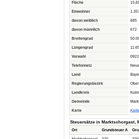
Fläche
15,8
Einwohner
1.35
davon weiblich
685
davon männlich
672
Breitengrad
50.0
Längengrad
11.6
Vorwahl
0922
Telefonnetz
Neue
Land
Baye
Regierungsbezirk
Ober
Landkreis
Kulm
Gemeinde
Mark
Karte
Kart
Steuersätze in Marktschorgast, 
Ort
Grundsteuer A
Gru