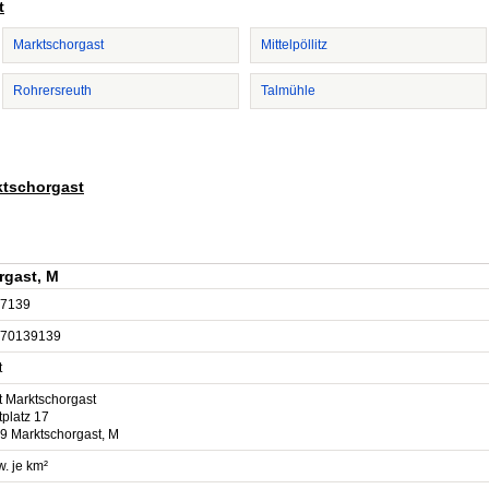
t
Marktschorgast
Mittelpöllitz
Rohrersreuth
Talmühle
ktschorgast
rgast, M
7139
70139139
t
t Marktschorgast
tplatz 17
9 Marktschorgast, M
. je km²