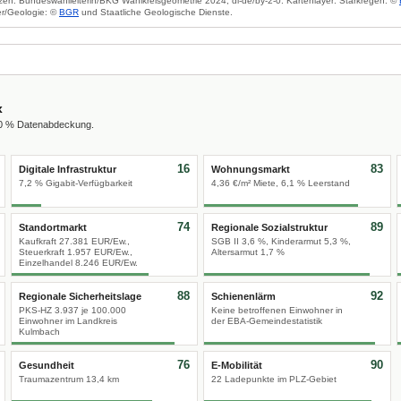
zen: Bundeswahlleiterin/BKG Wahlkreisgeometrie 2024, dl-de/by-2-0. Kartenlayer: Starkregen: ©
r/Geologie: ©
BGR
und Staatliche Geologische Dienste.
x
00 % Datenabdeckung.
16
83
Digitale Infrastruktur
Wohnungsmarkt
7,2 % Gigabit-Verfügbarkeit
4,36 €/m² Miete, 6,1 % Leerstand
74
89
Standortmarkt
Regionale Sozialstruktur
Kaufkraft 27.381 EUR/Ew.,
SGB II 3,6 %, Kinderarmut 5,3 %,
Steuerkraft 1.957 EUR/Ew.,
Altersarmut 1,7 %
Einzelhandel 8.246 EUR/Ew.
88
92
Regionale Sicherheitslage
Schienenlärm
PKS-HZ 3.937 je 100.000
Keine betroffenen Einwohner in
Einwohner im Landkreis
der EBA-Gemeindestatistik
Kulmbach
76
90
Gesundheit
E-Mobilität
Traumazentrum 13,4 km
22 Ladepunkte im PLZ-Gebiet