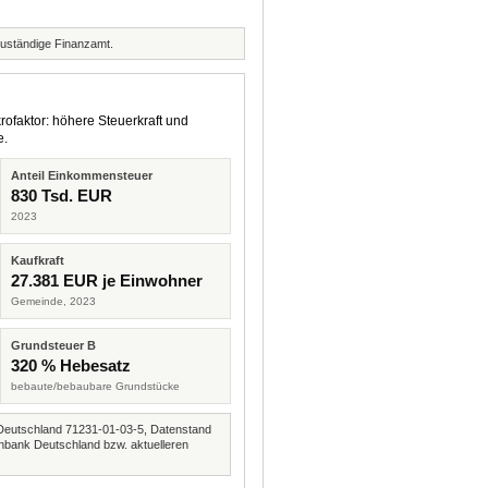
zuständige Finanzamt.
rofaktor: höhere Steuerkraft und
e.
Anteil Einkommensteuer
830 Tsd. EUR
2023
Kaufkraft
27.381 EUR je Einwohner
Gemeinde, 2023
Grundsteuer B
320 % Hebesatz
bebaute/bebaubare Grundstücke
Deutschland 71231-01-03-5, Datenstand
nbank Deutschland bzw. aktuelleren