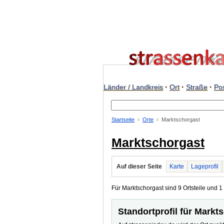
Länder / Landkreis
·
Ort
·
Straße
·
Pos
Startseite
Orte
Marktschorgast
Marktschorgast
Auf dieser Seite
Karte
Lageprofil
Für Marktschorgast sind 9 Ortsteile und 1 
Standortprofil für Markt