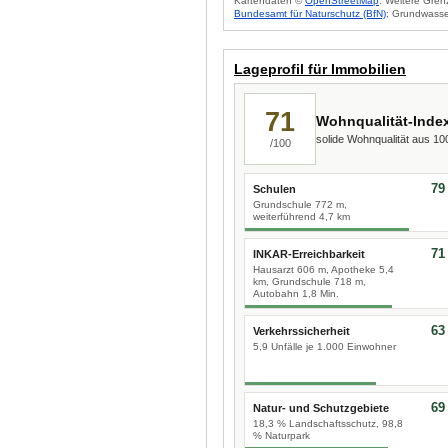
Kartendaten ©
OpenStreetMap
. Weitere Gren
Bundesamt für Naturschutz (BfN)
; Grundwasse
Lageprofil für Immobilien
71
Wohnqualität-Inde
solide Wohnqualität aus 1
/100
79
Schulen
Grundschule 772 m,
weiterführend 4,7 km
71
INKAR-Erreichbarkeit
Hausarzt 606 m, Apotheke 5,4
km, Grundschule 718 m,
Autobahn 1,8 Min.
63
Verkehrssicherheit
5,9 Unfälle je 1.000 Einwohner
69
Natur- und Schutzgebiete
18,3 % Landschaftsschutz, 98,8
% Naturpark