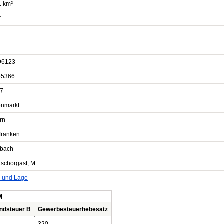
1 km²
7
96123
55366
7
nmarkt
rn
franken
bach
tschorgast, M
e und Lage
M
ndsteuer B
Gewerbesteuerhebesatz