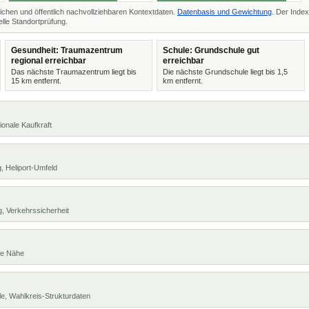
ichen und öffentlich nachvollziehbaren Kontextdaten.
Datenbasis und Gewichtung
. Der Index
lle Standortprüfung.
Gesundheit: Traumazentrum
Schule: Grundschule gut
regional erreichbar
erreichbar
Das nächste Traumazentrum liegt bis
Die nächste Grundschule liegt bis 1,5
15 km entfernt.
km entfernt.
ionale Kaufkraft
, Heliport-Umfeld
, Verkehrssicherheit
te Nähe
e, Wahlkreis-Strukturdaten