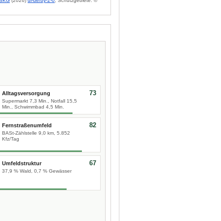
BKG
(2026)
dl-de/by-2-0
; Schutzgebiete: ©
73
Alltagsversorgung
Supermarkt 7,3 Min., Notfall 15,5
Min., Schwimmbad 4,5 Min.
82
Fernstraßenumfeld
BASt-Zählstelle 9,0 km, 5.852
Kfz/Tag
67
Umfeldstruktur
37,9 % Wald, 0,7 % Gewässer