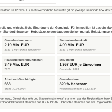
320
enstand 31.12.2024. Für rechtsverbindliche Auskünfte gilt die jeweilige Gemeinde bzw. das 
elle und wirtschaftliche Einordnung der Gemeinde. Für Immobilien ist das ein Mak
eren Standort hinweisen, Hebesätze zeigen dagegen die kommunale Belastungsseit
Gewerbesteuer netto
Steuereinnahmekraft
2,19 Mio. EUR
4,09 Mio. EUR
2023, 1.614 EUR je Einwohner
2023, 3.016 EUR je Einwohner
Realsteueraufbringungskraft
Steuerkraft
3,49 Mio. EUR
1.957 EUR je Einwohner
2023
Gemeinde, 2023
Arbeitsort-Beschäftigte
Gewerbesteuer
663
320 % Hebesatz
Stand 30.06.2024
Regionaldatenbank 31.12.2024
r netto, Gemeindeanteile und Steuereinnahmekraft stammen aus der Regionaldatenbank 
 Einzelhandelskaufkraft stammen aus BBSR INKAR. Hebesätze stammen aus der Regionaldate