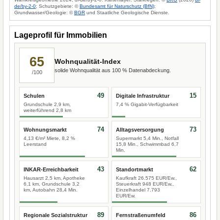
de/by-2-0
; Schutzgebiete: ©
Bundesamt für Naturschutz (BfN)
;
Grundwasser/Geologie: ©
BGR
und Staatliche Geologische Dienste.
Lageprofil für Immobilien
65
Wohnqualität-Index
solide Wohnqualität aus 100 % Datenabdeckung.
/100
49
15
Schulen
Digitale Infrastruktur
Grundschule 2,9 km,
7,4 % Gigabit-Verfügbarkeit
weiterführend 2,8 km
74
73
Wohnungsmarkt
Alltagsversorgung
4,13 €/m² Miete, 8,2 %
Supermarkt 5,4 Min., Notfall
Leerstand
15,8 Min., Schwimmbad 6,7
Min.
43
62
INKAR-Erreichbarkeit
Standortmarkt
Hausarzt 2,5 km, Apotheke
Kaufkraft 26.575 EUR/Ew.,
6,1 km, Grundschule 3,2
Steuerkraft 948 EUR/Ew.,
km, Autobahn 28,4 Min.
Einzelhandel 7.793
EUR/Ew.
89
86
Regionale Sozialstruktur
Fernstraßenumfeld