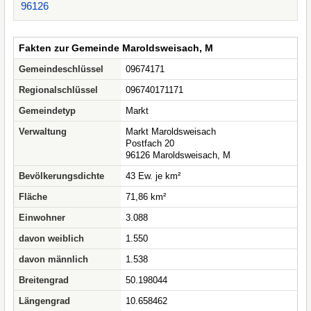
96126
Fakten zur Gemeinde Maroldsweisach, M
Gemeindeschlüssel
09674171
Regionalschlüssel
096740171171
Gemeindetyp
Markt
Verwaltung
Markt Maroldsweisach
Postfach 20
96126 Maroldsweisach, M
Bevölkerungsdichte
43 Ew. je km²
Fläche
71,86 km²
Einwohner
3.088
davon weiblich
1.550
davon männlich
1.538
Breitengrad
50.198044
Längengrad
10.658462