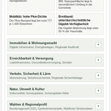
nachgewiesen.
BfN: Naturparkfläche liegt in
wesentlichem Umfang in der
Gemeinde.
Mobilität: hohe Pkw-Dichte
Breitband:
unterdurchschnittliche
Der Pkw-Bestand liegt bei rund 777
je 1.000 Einwohner.
Gigabit-Verfügbarkeit
Die Gigabit-Abdeckung liegt unter
50 % der Haushalte.
Immobilien & Wohnungsmarkt
Digitale Infrastruktur, Energieanlagen, Regionale Kaufkraft
Erreichbarkeit & Versorgung
Ladeinfrastruktur, Gesundheitsversorgung, Schulen
Verkehr, Sicherheit & Lärm
Motorisierung, Verkehrssicherheit, Regionale Sicherheitslage
Natur, Umwelt & Kultur
Kulturumfeld, Schutzgebiete, Schutzgebiete Nähe
Wahlen & Regionalprofil
Bundestagswahl 2025, Zweitstimmenanteile, Wahlkreis-Strukturdaten