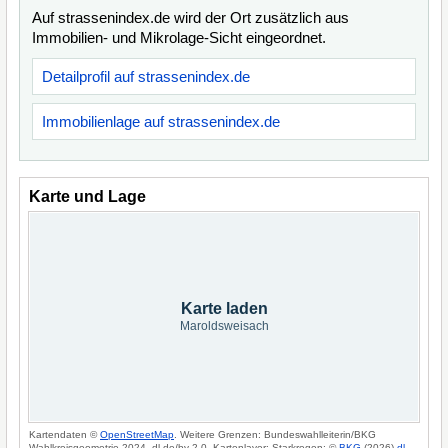
Auf strassenindex.de wird der Ort zusätzlich aus
Immobilien- und Mikrolage-Sicht eingeordnet.
Detailprofil auf strassenindex.de
Immobilienlage auf strassenindex.de
Karte und Lage
Karte laden
Maroldsweisach
Kartendaten ©
OpenStreetMap
. Weitere Grenzen: Bundeswahlleiterin/BKG
Wahlkreisgeometrie 2024, dl-de/by-2-0. Kartenlayer: Starkregen: ©
BKG
(2026)
dl-